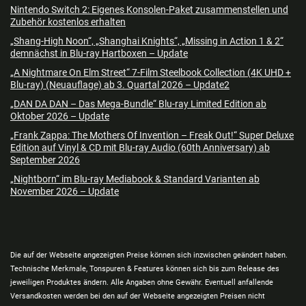
Nintendo Switch 2: Eigenes Konsolen-Paket zusammenstellen und
Zubehör kostenlos erhalten
„Shang-High Noon“, „Shanghai Knights“, „Missing in Action 1 & 2“
demnächst in Blu-ray Hartboxen – Update
„A Nightmare On Elm Street“ 7-Film Steelbook Collection (4K UHD +
Blu-ray) (Neuauflage) ab 3. Quartal 2026 – Update2
„DAN DA DAN – Das Mega-Bundle“ Blu-ray Limited Edition ab
Oktober 2026 – Update
„Frank Zappa: The Mothers Of Invention – Freak Out!“ Super Deluxe
Edition auf Vinyl & CD mit Blu-ray Audio (60th Anniversary) ab
September 2026
„Nightborn“ im Blu-ray Mediabook & Standard Varianten ab
November 2026 – Update
Die auf der Webseite angezeigten Preise können sich inzwischen geändert haben.
Technische Merkmale, Tonspuren & Features können sich bis zum Release des
jeweiligen Produktes ändern. Alle Angaben ohne Gewähr. Eventuell anfallende
Versandkosten werden bei den auf der Webseite angezeigten Preisen nicht