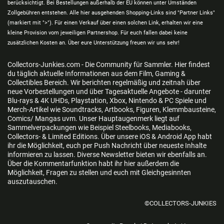
berücksichtigt. Bei Bestellungen außerhalb der EU können unter Umständen
Zollgebühren entstehen. Alle hier ausgehenden Shopping-Links sind "Partner Links"
(markiert mit ">"). Für einen Verkauf über einen solchen Link, erhalten wir eine
kleine Provision vom jeweiligen Partnershop. Für euch fallen dabei keine
zusätzlichen Kosten an. Über eure Unterstützung freuen wir uns sehr!
Collectors-Junkies.com - Die Community für Sammler. Hier findest
du täglich aktuelle Informationen aus dem Film, Gaming &
Collectibles Bereich. Wir berichten regelmäßig und zeitnah über
neue Vorbestellungen und über Tagesaktuelle Angebote - darunter
Blu-rays & 4K UHDs, Playstation, Xbox, Nintendo & PC Spiele und
Merch-Artikel wie Soundtracks, Artbooks, Figuren, Klemmbausteine,
Comics/ Mangas uvm. Unser Hauptaugenmerk liegt auf
Sammelverpackungen wie Beispiel Steelbooks, Mediabooks,
Collectors- & Limited Editions. Über unsere iOS & Android App habt
ihr die Möglichkeit, euch per Push Nachricht über neueste Inhalte
informieren zu lassen. Diverse Newsletter bieten wir ebenfalls an.
Über die Kommentarfunktion habt ihr hier außerdem die
Möglichkeit, Fragen zu stellen und euch mit Gleichgesinnten
auszutauschen.
©COLLECTORS-JUNKIES