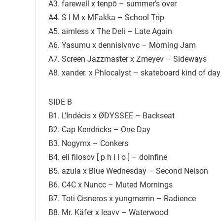
A3. farewell x tenpō – summer’s over
A4. S I M x MFakka – School Trip
A5. aimless x The Deli – Late Again
A6. Yasumu x dennisivnvc – Morning Jam
A7. Screen Jazzmaster x Zmeyev – Sideways
A8. xander. x Phlocalyst – skateboard kind of day
SIDE B
B1. L’Indécis x ØDYSSEE – Backseat
B2. Cap Kendricks – One Day
B3. Nogymx – Conkers
B4. eli filosov [ p h i l o ] – doinfine
B5. azula x Blue Wednesday – Second Nelson
B6. C4C x Nuncc – Muted Mornings
B7. Toti Cisneros x yungmerrin – Radience
B8. Mr. Käfer x leavv – Waterwood