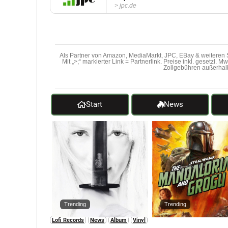
jpc.de
Als Partner von Amazon, MediaMarkt, JPC, EBay & weiteren S
Mit „>;“ markierter Link = Partnerlink. Preise inkl. gesetzl. 
Zollgebühren außerhal
Start
News
Trending
Trending
Lofi Records
News
Album
Vinyl