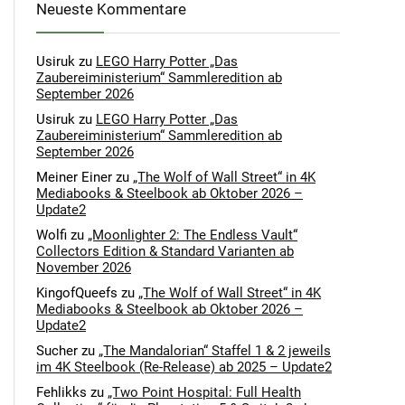
Neueste Kommentare
Usiruk
zu
LEGO Harry Potter „Das
Zaubereiministerium“ Sammleredition ab
September 2026
Usiruk
zu
LEGO Harry Potter „Das
Zaubereiministerium“ Sammleredition ab
September 2026
Meiner Einer
zu
„The Wolf of Wall Street“ in 4K
Mediabooks & Steelbook ab Oktober 2026 –
Update2
Wolfi
zu
„Moonlighter 2: The Endless Vault“
Collectors Edition & Standard Varianten ab
November 2026
KingofQueefs
zu
„The Wolf of Wall Street“ in 4K
Mediabooks & Steelbook ab Oktober 2026 –
Update2
Sucher
zu
„The Mandalorian“ Staffel 1 & 2 jeweils
im 4K Steelbook (Re-Release) ab 2025 – Update2
Fehlikks
zu
„Two Point Hospital: Full Health