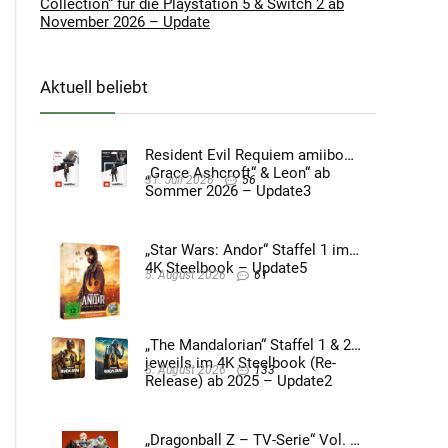
Collection“ für die Playstation 5 & Switch 2 ab
November 2026 – Update
Aktuell beliebt
Resident Evil Requiem amiibo
„Grace Ashcroft“ & Leon“ ab
31. Juli 2026
56
Sommer 2026 – Update3
„Star Wars: Andor“ Staffel 1 im
4K Steelbook – Update5
5. August 2026
61
„The Mandalorian“ Staffel 1 & 2
jeweils im 4K Steelbook (Re-
5. August 2026
133
Release) ab 2025 – Update2
„Dragonball Z – TV-Serie“ Vol. 4