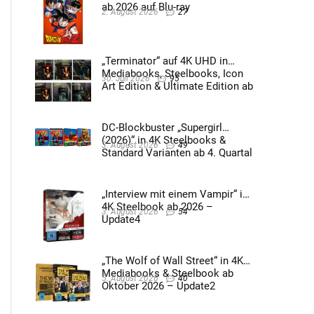
ab 2026 auf Blu-ray
2. August 2026
27
„Terminator“ auf 4K UHD in
Mediabooks, Steelbooks, Icon
30. Juli 2026
95
Art Edition & Ultimate Edition ab
2026 – Update2
DC-Blockbuster „Supergirl
(2026)“ in 4K Steelbooks &
3. August 2026
49
Standard Varianten ab 4. Quartal
2026 – Update4
„Interview mit einem Vampir“ im
4K Steelbook ab 2026 –
3. August 2026
54
Update4
„The Wolf of Wall Street“ in 4K
Mediabooks & Steelbook ab
5. August 2026
40
Oktober 2026 – Update2