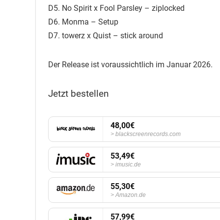
D5. No Spirit x Fool Parsley – ziplocked
D6. Monma – Setup
D7. towerz x Quist – stick around
Der Release ist voraussichtlich im Januar 2026.
Jetzt bestellen
48,00€
blackscreenrecords.com
53,49€
imusic.de
55,30€
Amazon.de
57,99€