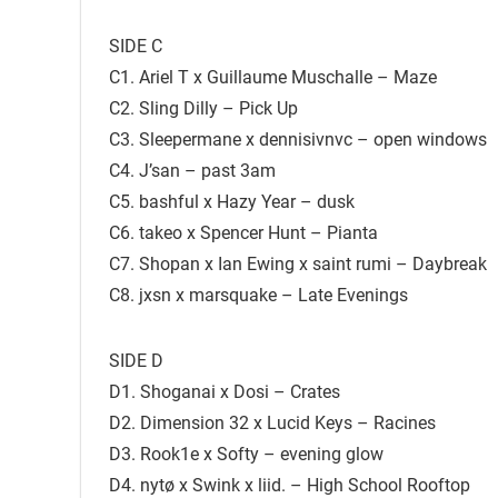
SIDE C
C1. Ariel T x Guillaume Muschalle – Maze
C2. Sling Dilly – Pick Up
C3. Sleepermane x dennisivnvc – open windows
C4. J’san – past 3am
C5. bashful x Hazy Year – dusk
C6. takeo x Spencer Hunt – Pianta
C7. Shopan x Ian Ewing x saint rumi – Daybreak
C8. jxsn x marsquake – Late Evenings
SIDE D
D1. Shoganai x Dosi – Crates
D2. Dimension 32 x Lucid Keys – Racines
D3. Rook1e x Softy – evening glow
D4. nytø x Swink x liid. – High School Rooftop