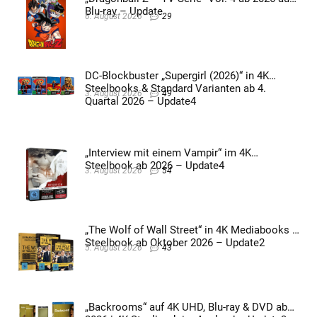
Blu-ray – Update
6. August 2026
29
DC-Blockbuster „Supergirl (2026)“ in 4K
Steelbooks & Standard Varianten ab 4.
3. August 2026
49
Quartal 2026 – Update4
„Interview mit einem Vampir“ im 4K
Steelbook ab 2026 – Update4
3. August 2026
54
„The Wolf of Wall Street“ in 4K Mediabooks &
Steelbook ab Oktober 2026 – Update2
5. August 2026
43
„Backrooms“ auf 4K UHD, Blu-ray & DVD ab