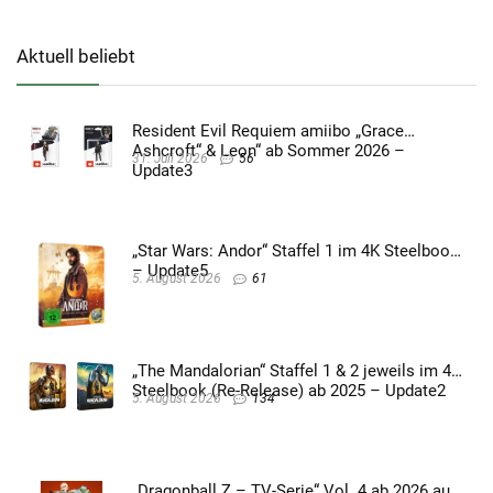
Aktuell beliebt
Resident Evil Requiem amiibo „Grace
Ashcroft“ & Leon“ ab Sommer 2026 –
31. Juli 2026
56
Update3
„Star Wars: Andor“ Staffel 1 im 4K Steelbook
– Update5
5. August 2026
61
„The Mandalorian“ Staffel 1 & 2 jeweils im 4K
Steelbook (Re-Release) ab 2025 – Update2
5. August 2026
134
„Dragonball Z – TV-Serie“ Vol. 4 ab 2026 auf