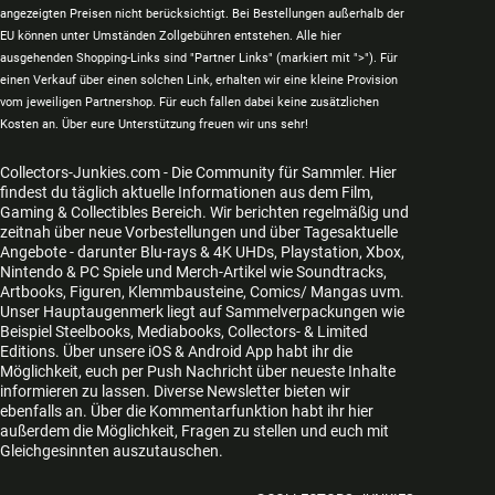
angezeigten Preisen nicht berücksichtigt. Bei Bestellungen außerhalb der
EU können unter Umständen Zollgebühren entstehen. Alle hier
ausgehenden Shopping-Links sind "Partner Links" (markiert mit ">"). Für
einen Verkauf über einen solchen Link, erhalten wir eine kleine Provision
vom jeweiligen Partnershop. Für euch fallen dabei keine zusätzlichen
Kosten an. Über eure Unterstützung freuen wir uns sehr!
Collectors-Junkies.com - Die Community für Sammler. Hier
findest du täglich aktuelle Informationen aus dem Film,
Gaming & Collectibles Bereich. Wir berichten regelmäßig und
zeitnah über neue Vorbestellungen und über Tagesaktuelle
Angebote - darunter Blu-rays & 4K UHDs, Playstation, Xbox,
Nintendo & PC Spiele und Merch-Artikel wie Soundtracks,
Artbooks, Figuren, Klemmbausteine, Comics/ Mangas uvm.
Unser Hauptaugenmerk liegt auf Sammelverpackungen wie
Beispiel Steelbooks, Mediabooks, Collectors- & Limited
Editions. Über unsere iOS & Android App habt ihr die
Möglichkeit, euch per Push Nachricht über neueste Inhalte
informieren zu lassen. Diverse Newsletter bieten wir
ebenfalls an. Über die Kommentarfunktion habt ihr hier
außerdem die Möglichkeit, Fragen zu stellen und euch mit
Gleichgesinnten auszutauschen.