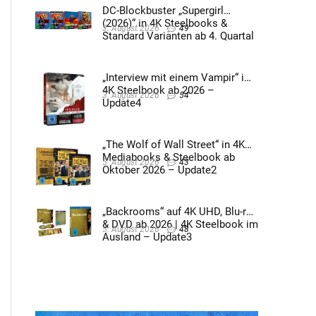
DC-Blockbuster „Supergirl
(2026)“ in 4K Steelbooks &
3. August 2026
49
Standard Varianten ab 4. Quartal
2026 – Update4
„Interview mit einem Vampir“ im
4K Steelbook ab 2026 –
3. August 2026
54
Update4
„The Wolf of Wall Street“ in 4K
Mediabooks & Steelbook ab
5. August 2026
43
Oktober 2026 – Update2
„Backrooms“ auf 4K UHD, Blu-ray
& DVD ab 2026 | 4K Steelbook im
5. August 2026
48
Ausland – Update3