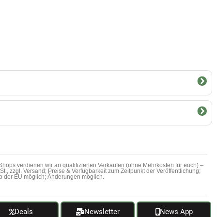
hops verdienen wir an qualifizierten Verkäufen (ohne Mehrkosten für euch) –
MwSt., zzgl. Versand; Preise & Verfügbarkeit zum Zeitpunkt der Veröffentlichung;
b der EU möglich; Änderungen möglich.
Deals
Newsletter
News App