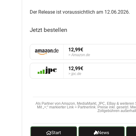
Der Release ist voraussichtlich am 12.06.2026.
Jetzt bestellen
12,99€
Amazon.de
12,99€
jpc.de
Als Partner von Amazon, MediaMarkt, JPC, EBay & weiteren S
Mit „>;“ markierter Link = Partnerlink. Preise inkl. gesetzl. 
Zollgebühren außerhal
Start
News