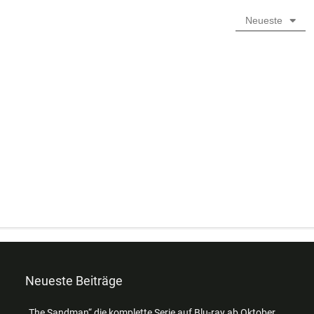
Neueste
Neueste Beiträge
„The Sandman“ die komplette Serie auf Blu-ray ab Oktober