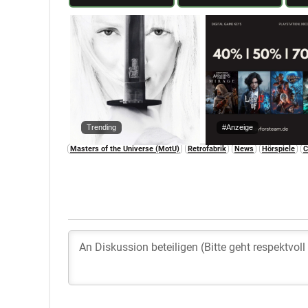
Trending
#Anzeige
Masters of the Universe (MotU)
Retrofabrik
News
Hörspiele
C