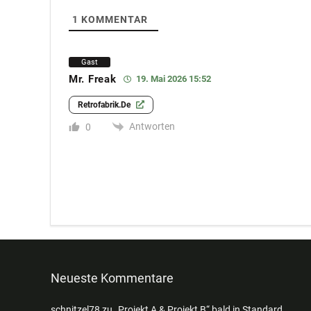
1
KOMMENTAR
Gast
Mr. Freak
19. Mai 2026 15:52
Retrofabrik.de
Antworten
0
Neueste Kommentare
schnitzel78
zu
„Projekt A & Projekt B“ bald in Standard