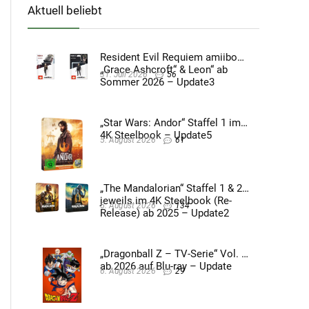
Aktuell beliebt
Resident Evil Requiem amiibo
„Grace Ashcroft“ & Leon“ ab
31. Juli 2026
56
Sommer 2026 – Update3
„Star Wars: Andor“ Staffel 1 im
4K Steelbook – Update5
5. August 2026
61
„The Mandalorian“ Staffel 1 & 2
jeweils im 4K Steelbook (Re-
5. August 2026
134
Release) ab 2025 – Update2
„Dragonball Z – TV-Serie“ Vol. 4
ab 2026 auf Blu-ray – Update
6. August 2026
29