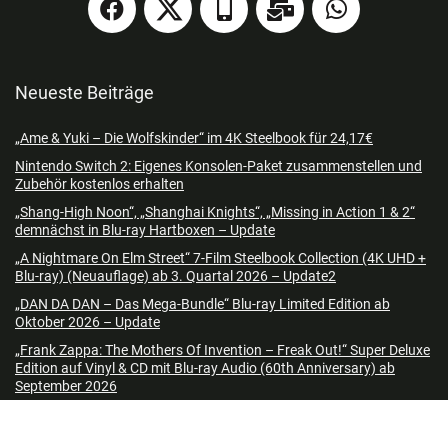
Neueste Beiträge
„Ame & Yuki – Die Wolfskinder“ im 4K Steelbook für 24,17€
Nintendo Switch 2: Eigenes Konsolen-Paket zusammenstellen und
Zubehör kostenlos erhalten
„Shang-High Noon“, „Shanghai Knights“, „Missing in Action 1 & 2“
demnächst in Blu-ray Hartboxen – Update
„A Nightmare On Elm Street“ 7-Film Steelbook Collection (4K UHD +
Blu-ray) (Neuauflage) ab 3. Quartal 2026 – Update2
„DAN DA DAN – Das Mega-Bundle“ Blu-ray Limited Edition ab
Oktober 2026 – Update
„Frank Zappa: The Mothers Of Invention – Freak Out!“ Super Deluxe
Edition auf Vinyl & CD mit Blu-ray Audio (60th Anniversary) ab
September 2026
„Nightborn“ im Blu-ray Mediabook & Standard Varianten ab
November 2026 – Update