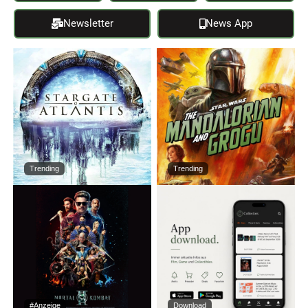
Newsletter
News App
Trending
Trending
#Anzeige
Download