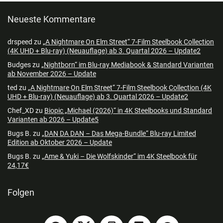
Neueste Kommentare
drspeed
zu
„A Nightmare On Elm Street“ 7-Film Steelbook Collection
(4K UHD + Blu-ray) (Neuauflage) ab 3. Quartal 2026 – Update2
Budges
zu
„Nightborn“ im Blu-ray Mediabook & Standard Varianten
ab November 2026 – Update
ted
zu
„A Nightmare On Elm Street“ 7-Film Steelbook Collection (4K
UHD + Blu-ray) (Neuauflage) ab 3. Quartal 2026 – Update2
Chef_XD
zu
Biopic „Michael (2026)“ in 4K Steelbooks und Standard
Varianten ab 2026 – Update5
Bugs B.
zu
„DAN DA DAN – Das Mega-Bundle“ Blu-ray Limited
Edition ab Oktober 2026 – Update
Bugs B.
zu
„Ame & Yuki – Die Wolfskinder“ im 4K Steelbook für
24,17€
Folgen