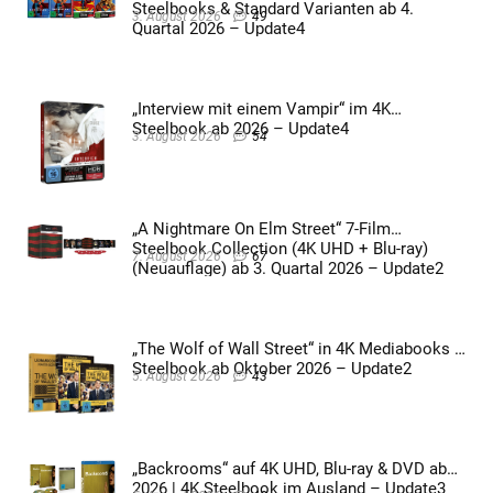
Steelbooks & Standard Varianten ab 4.
3. August 2026
49
Quartal 2026 – Update4
„Interview mit einem Vampir“ im 4K
Steelbook ab 2026 – Update4
3. August 2026
54
„A Nightmare On Elm Street“ 7-Film
Steelbook Collection (4K UHD + Blu-ray)
7. August 2026
67
(Neuauflage) ab 3. Quartal 2026 – Update2
„The Wolf of Wall Street“ in 4K Mediabooks &
Steelbook ab Oktober 2026 – Update2
5. August 2026
43
„Backrooms“ auf 4K UHD, Blu-ray & DVD ab
2026 | 4K Steelbook im Ausland – Update3