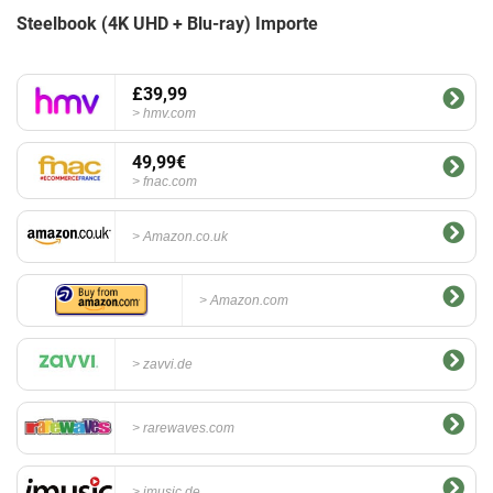
Steelbook (4K UHD + Blu-ray) Importe
£39,99
hmv.com
49,99€
fnac.com
Amazon.co.uk
Amazon.com
zavvi.de
rarewaves.com
imusic.de