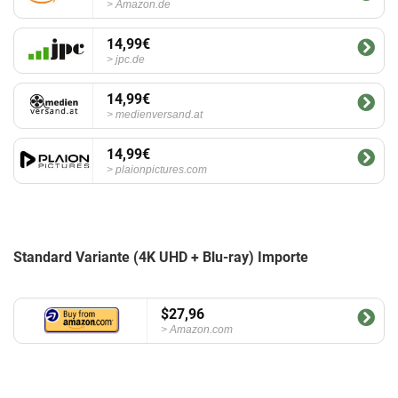
Amazon.de
14,99€
jpc.de
14,99€
medienversand.at
14,99€
plaionpictures.com
Standard Variante (4K UHD + Blu-ray) Importe
$27,96
Amazon.com