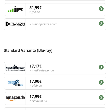
31,99€
jpc.de
plaionpictures.com
Standard Variante (Blu-ray)
17,17€
media-dealer.de
17,98€
ofdb.de
17,99€
Amazon.de