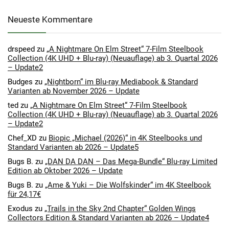
Neueste Kommentare
drspeed
zu
„A Nightmare On Elm Street“ 7-Film Steelbook
Collection (4K UHD + Blu-ray) (Neuauflage) ab 3. Quartal 2026
– Update2
Budges
zu
„Nightborn“ im Blu-ray Mediabook & Standard
Varianten ab November 2026 – Update
ted
zu
„A Nightmare On Elm Street“ 7-Film Steelbook
Collection (4K UHD + Blu-ray) (Neuauflage) ab 3. Quartal 2026
– Update2
Chef_XD
zu
Biopic „Michael (2026)“ in 4K Steelbooks und
Standard Varianten ab 2026 – Update5
Bugs B.
zu
„DAN DA DAN – Das Mega-Bundle“ Blu-ray Limited
Edition ab Oktober 2026 – Update
Bugs B.
zu
„Ame & Yuki – Die Wolfskinder“ im 4K Steelbook
für 24,17€
Exodus
zu
„Trails in the Sky 2nd Chapter“ Golden Wings
Collectors Edition & Standard Varianten ab 2026 – Update4