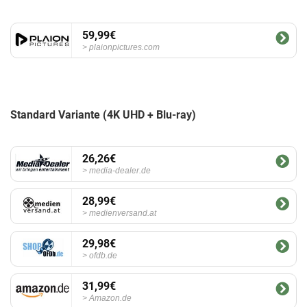
59,99€
plaionpictures.com
Standard Variante (4K UHD + Blu-ray)
26,26€
media-dealer.de
28,99€
medienversand.at
29,98€
ofdb.de
31,99€
Amazon.de