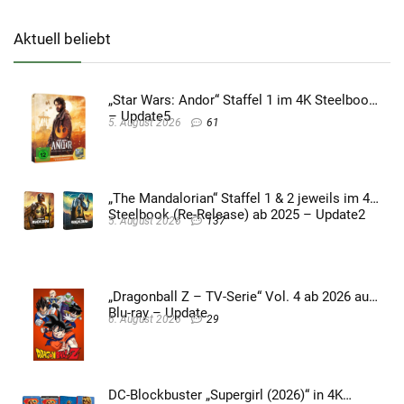
Aktuell beliebt
„Star Wars: Andor“ Staffel 1 im 4K Steelbook
– Update5
5. August 2026
61
„The Mandalorian“ Staffel 1 & 2 jeweils im 4K
Steelbook (Re-Release) ab 2025 – Update2
5. August 2026
137
„Dragonball Z – TV-Serie“ Vol. 4 ab 2026 auf
Blu-ray – Update
6. August 2026
29
DC-Blockbuster „Supergirl (2026)“ in 4K