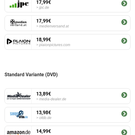
17,99€
jpc.de
17,99€
medienversand.at
18,99€
plaionpictures.com
Standard Variante (DVD)
13,89€
media-dealer.de
13,98€
ofdb.de
14,99€