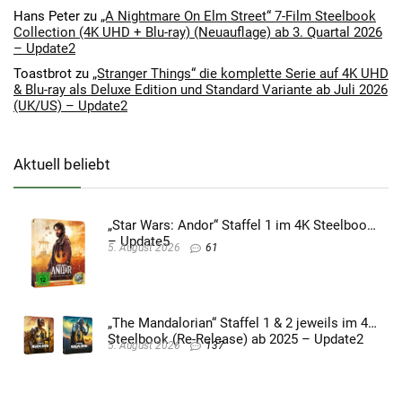
Hans Peter
zu
„A Nightmare On Elm Street“ 7-Film Steelbook
Collection (4K UHD + Blu-ray) (Neuauflage) ab 3. Quartal 2026
– Update2
Toastbrot
zu
„Stranger Things“ die komplette Serie auf 4K UHD
& Blu-ray als Deluxe Edition und Standard Variante ab Juli 2026
(UK/US) – Update2
Aktuell beliebt
„Star Wars: Andor“ Staffel 1 im 4K Steelbook
– Update5
5. August 2026
61
„The Mandalorian“ Staffel 1 & 2 jeweils im 4K
Steelbook (Re-Release) ab 2025 – Update2
5. August 2026
137