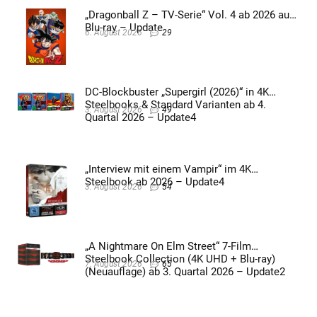
„Dragonball Z – TV-Serie“ Vol. 4 ab 2026 auf
Blu-ray – Update
6. August 2026
29
DC-Blockbuster „Supergirl (2026)“ in 4K
Steelbooks & Standard Varianten ab 4.
3. August 2026
49
Quartal 2026 – Update4
„Interview mit einem Vampir“ im 4K
Steelbook ab 2026 – Update4
3. August 2026
54
„A Nightmare On Elm Street“ 7-Film
Steelbook Collection (4K UHD + Blu-ray)
7. August 2026
65
(Neuauflage) ab 3. Quartal 2026 – Update2