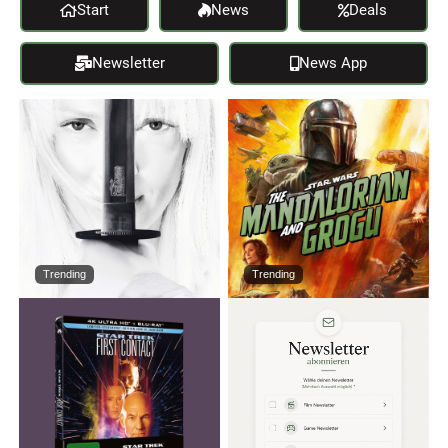
Start
News
Deals
Newsletter
News App
Trending
Trending