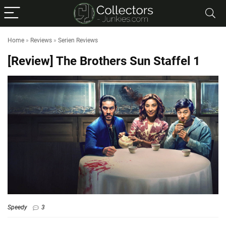
Home
»
Reviews
»
Serien Reviews
[Review] The Brothers Sun Staffel 1
Speedy
3