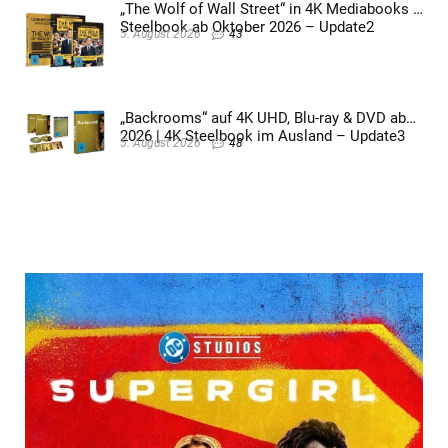
„The Wolf of Wall Street“ in 4K Mediabooks &
Steelbook ab Oktober 2026 – Update2
5. August 2026
43
„Backrooms“ auf 4K UHD, Blu-ray & DVD ab
2026 | 4K Steelbook im Ausland – Update3
5. August 2026
48