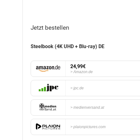
Jetzt bestellen
Steelbook (4K UHD + Blu-ray) DE
24,99€
Amazon.de
jpc.de
medienversand.at
plaionpictures.com