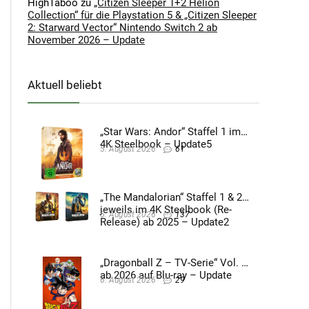
HighTaboo
zu
„Citizen Sleeper 1+2 Helion
Collection“ für die Playstation 5 & „Citizen Sleeper
2: Starward Vector“ Nintendo Switch 2 ab
November 2026 – Update
Aktuell beliebt
„Star Wars: Andor“ Staffel 1 im
4K Steelbook – Update5
5. August 2026
61
„The Mandalorian“ Staffel 1 & 2
jeweils im 4K Steelbook (Re-
5. August 2026
137
Release) ab 2025 – Update2
„Dragonball Z – TV-Serie“ Vol. 4
ab 2026 auf Blu-ray – Update
6. August 2026
29