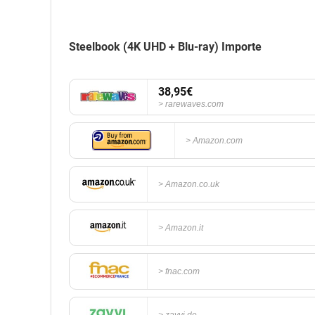
Steelbook (4K UHD + Blu-ray) Importe
38,95€
rarewaves.com
Amazon.com
Amazon.co.uk
Amazon.it
fnac.com