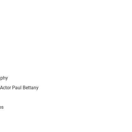
aphy
Actor Paul Bettany
os