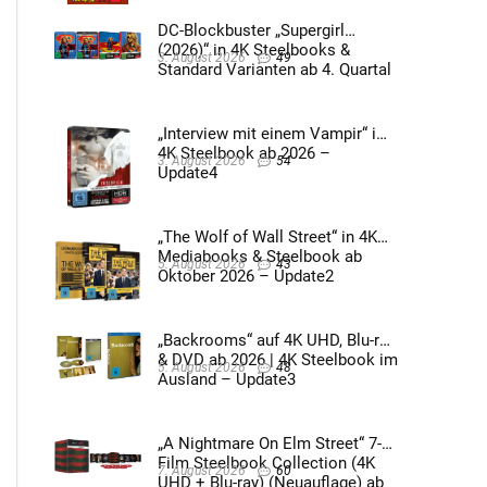
DC-Blockbuster „Supergirl
(2026)“ in 4K Steelbooks &
3. August 2026
49
Standard Varianten ab 4. Quartal
2026 – Update4
„Interview mit einem Vampir“ im
4K Steelbook ab 2026 –
3. August 2026
54
Update4
„The Wolf of Wall Street“ in 4K
Mediabooks & Steelbook ab
5. August 2026
43
Oktober 2026 – Update2
„Backrooms“ auf 4K UHD, Blu-ray
& DVD ab 2026 | 4K Steelbook im
5. August 2026
48
Ausland – Update3
„A Nightmare On Elm Street“ 7-
Film Steelbook Collection (4K
7. August 2026
60
UHD + Blu-ray) (Neuauflage) ab