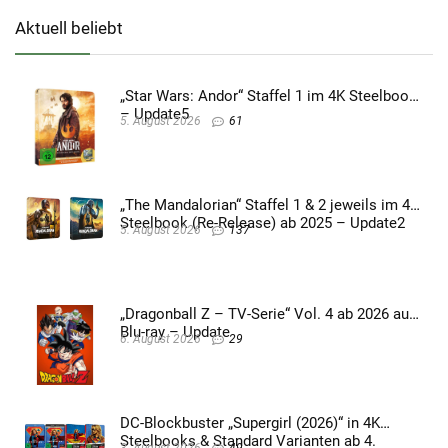
Aktuell beliebt
„Star Wars: Andor“ Staffel 1 im 4K Steelbook
– Update5
5. August 2026
61
„The Mandalorian“ Staffel 1 & 2 jeweils im 4K
Steelbook (Re-Release) ab 2025 – Update2
5. August 2026
137
„Dragonball Z – TV-Serie“ Vol. 4 ab 2026 auf
Blu-ray – Update
6. August 2026
29
DC-Blockbuster „Supergirl (2026)“ in 4K
Steelbooks & Standard Varianten ab 4.
3. August 2026
49