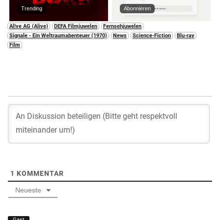
Trending
Abonnieren
Al!ve AG (Alive)
DEFA Filmjuwelen
Fernsehjuwelen
Signale - Ein Weltraumabenteuer (1970)
News
Science-Fiction
Blu-ray
Film
1
KOMMENTAR
Neueste
Gast