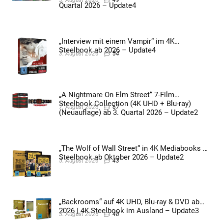
Quartal 2026 – Update4
„Interview mit einem Vampir“ im 4K
Steelbook ab 2026 – Update4
3. August 2026
54
„A Nightmare On Elm Street“ 7-Film
Steelbook Collection (4K UHD + Blu-ray)
7. August 2026
67
(Neuauflage) ab 3. Quartal 2026 – Update2
„The Wolf of Wall Street“ in 4K Mediabooks &
Steelbook ab Oktober 2026 – Update2
5. August 2026
43
„Backrooms“ auf 4K UHD, Blu-ray & DVD ab
2026 | 4K Steelbook im Ausland – Update3
5. August 2026
48