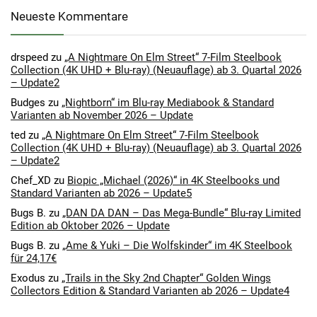
Neueste Kommentare
drspeed
zu
„A Nightmare On Elm Street“ 7-Film Steelbook
Collection (4K UHD + Blu-ray) (Neuauflage) ab 3. Quartal 2026
– Update2
Budges
zu
„Nightborn“ im Blu-ray Mediabook & Standard
Varianten ab November 2026 – Update
ted
zu
„A Nightmare On Elm Street“ 7-Film Steelbook
Collection (4K UHD + Blu-ray) (Neuauflage) ab 3. Quartal 2026
– Update2
Chef_XD
zu
Biopic „Michael (2026)“ in 4K Steelbooks und
Standard Varianten ab 2026 – Update5
Bugs B.
zu
„DAN DA DAN – Das Mega-Bundle“ Blu-ray Limited
Edition ab Oktober 2026 – Update
Bugs B.
zu
„Ame & Yuki – Die Wolfskinder“ im 4K Steelbook
für 24,17€
Exodus
zu
„Trails in the Sky 2nd Chapter“ Golden Wings
Collectors Edition & Standard Varianten ab 2026 – Update4