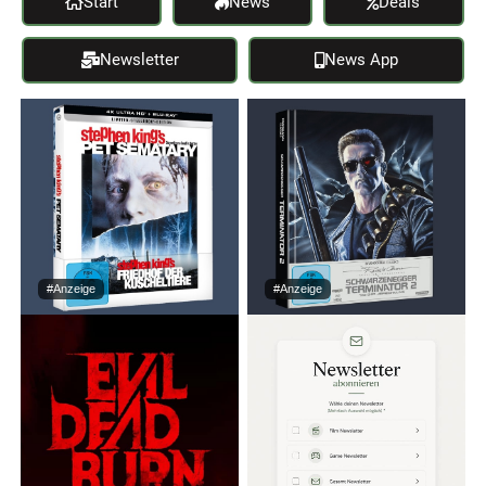
Start
News
Deals
Newsletter
News App
#Anzeige
#Anzeige