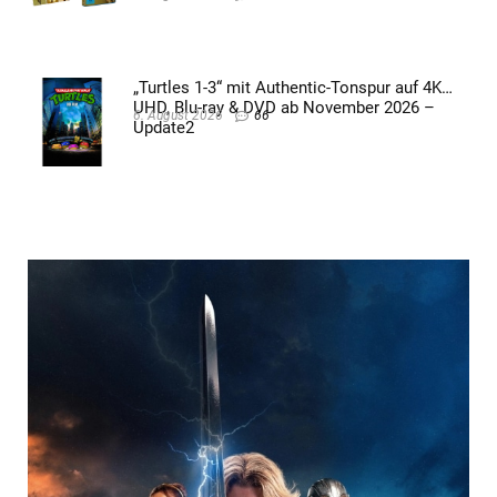
„Turtles 1-3“ mit Authentic-Tonspur auf 4K
UHD, Blu-ray & DVD ab November 2026 –
6. August 2026
66
Update2