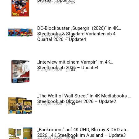
6. August 2026
29
DC-Blockbuster „Supergirl (2026)“ in 4K
Steelbooks & Standard Varianten ab 4.
3. August 2026
49
Quartal 2026 – Update4
„Interview mit einem Vampir“ im 4K
Steelbook ab 2026 – Update4
3. August 2026
54
„The Wolf of Wall Street“ in 4K Mediabooks &
Steelbook ab Oktober 2026 – Update2
5. August 2026
43
„Backrooms“ auf 4K UHD, Blu-ray & DVD ab
2026 | 4K Steelbook im Ausland – Update3
5. August 2026
48