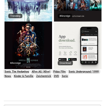
Trending
#Anzeige
#Anzeige
Download
Sonic The Hedgehog
Al!ve AG (Alive)
Pidax Film
Sonic Underground (1999)
News
Kinder & Familie
Zeichentrick
DVD
Serie