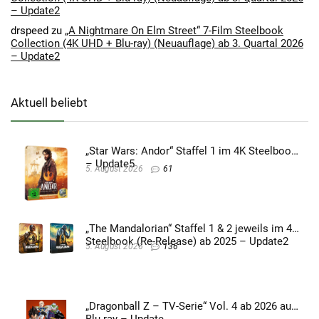
– Update2
drspeed
zu
„A Nightmare On Elm Street“ 7-Film Steelbook
Collection (4K UHD + Blu-ray) (Neuauflage) ab 3. Quartal 2026
– Update2
Aktuell beliebt
„Star Wars: Andor“ Staffel 1 im 4K Steelbook
– Update5
5. August 2026
61
„The Mandalorian“ Staffel 1 & 2 jeweils im 4K
Steelbook (Re-Release) ab 2025 – Update2
5. August 2026
136
„Dragonball Z – TV-Serie“ Vol. 4 ab 2026 auf
Blu-ray – Update