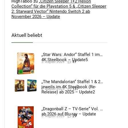
HighTaboo
zu
„Citizen Sleeper 1+2 Helion
Collection“ für die Playstation 5 & „Citizen Sleeper
2: Starward Vector“ Nintendo Switch 2 ab
November 2026 – Update
Aktuell beliebt
„Star Wars: Andor“ Staffel 1 im
4K Steelbook – Update5
5. August 2026
61
„The Mandalorian“ Staffel 1 & 2
jeweils im 4K Steelbook (Re-
5. August 2026
137
Release) ab 2025 – Update2
„Dragonball Z – TV-Serie“ Vol. 4
ab 2026 auf Blu-ray – Update
6. August 2026
29