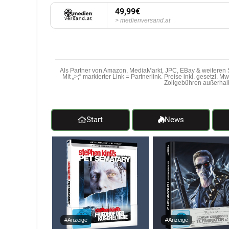
49,99€
medienversand.at
Als Partner von Amazon, MediaMarkt, JPC, EBay & weiteren S
Mit „>;“ markierter Link = Partnerlink. Preise inkl. gesetzl. 
Zollgebühren außerhal
Start
News
#Anzeige
#Anzeige