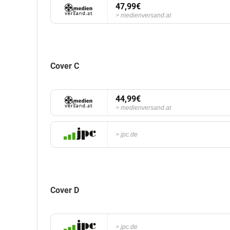
47,99€
medienversand.at
Cover C
44,99€
medienversand.at
jpc.de
Cover D
jpc.de