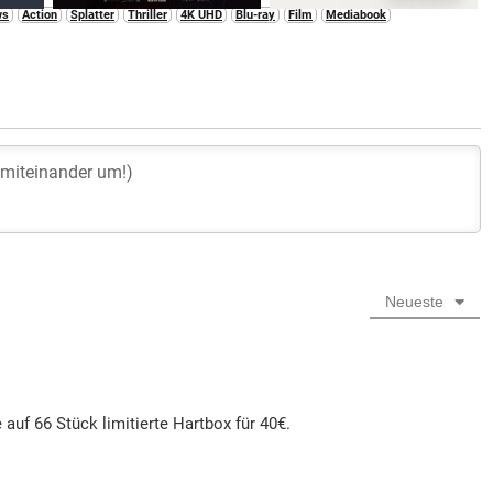
ws
Action
Splatter
Thriller
4K UHD
Blu-ray
Film
Mediabook
Neueste
f 66 Stück limitierte Hartbox für 40€.