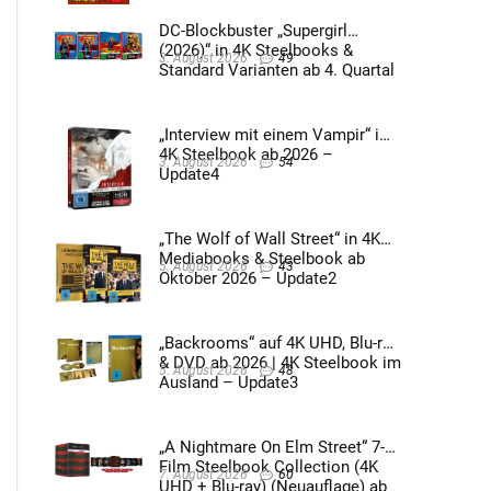
DC-Blockbuster „Supergirl
(2026)“ in 4K Steelbooks &
3. August 2026
49
Standard Varianten ab 4. Quartal
2026 – Update4
„Interview mit einem Vampir“ im
4K Steelbook ab 2026 –
3. August 2026
54
Update4
„The Wolf of Wall Street“ in 4K
Mediabooks & Steelbook ab
5. August 2026
43
Oktober 2026 – Update2
„Backrooms“ auf 4K UHD, Blu-ray
& DVD ab 2026 | 4K Steelbook im
5. August 2026
48
Ausland – Update3
„A Nightmare On Elm Street“ 7-
Film Steelbook Collection (4K
7. August 2026
60
UHD + Blu-ray) (Neuauflage) ab