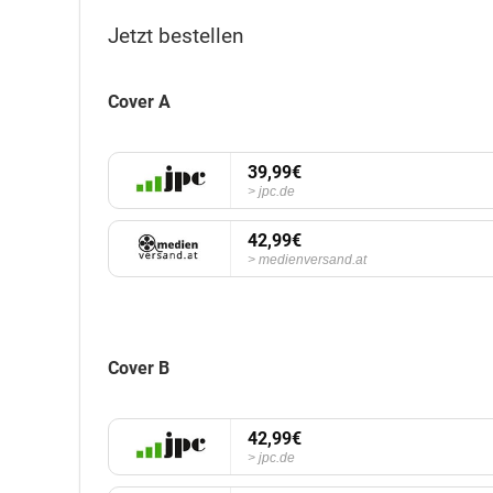
Jetzt bestellen
Cover A
39,99€
jpc.de
42,99€
medienversand.at
Cover B
42,99€
jpc.de