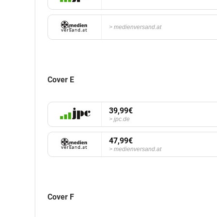
medienversand.at
Cover E
39,99€
jpc.de
47,99€
medienversand.at
Cover F