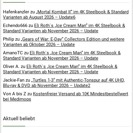
Hafenkanzler
zu
„Mortal Kombat II“ im 4K Steelbook & Standard
Varianten ab August 2026 – Update6
Echendo666
zu
Eli Roth´s „Ice Cream Man“ im 4K Steelbook &
Standard Varianten ab November 2026 – Update
Philip
zu
„Gears of War: E-Day“ Collectors Edition und weitere
Varianten ab Oktober 2026 – Update
AmanoTC
zu
Eli Roth´s „Ice Cream Man“ im 4K Steelbook &
Standard Varianten ab November 2026 – Update
Oliver A.
zu
Eli Roth´s „Ice Cream Man“ im 4K Steelbook &
Standard Varianten ab November 2026 – Update
Jackie-Fan
zu
„Turtles 1-3“ mit Authentic-Tonspur auf 4K UHD,
Blu-ray & DVD ab November 2026 – Update2
Von A bis Z
zu
Kostenfreier Versand ab 10€ Mindestbestellwert
bei Medimops
Aktuell beliebt