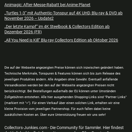
Animagic: After-Messe-Rabatt bei Anime Planet
„Turtles 1-3“ mit Authentic-Tonspur auf 4K UHD, Blu-ray & DVD ab
November 2026 – Update2
„Der letzte Kampf“ im 4K Steelbook & Collectors Edition ab
Dezember 2026 (FR)
„All You Need is Kill“ Blu-ray Collectors Edition ab Oktober 2026
Die auf der Webseite angezeigten Preise können sich inzwischen geändert haben.
Technische Merkmale, Tonspuren & Features können sich bis zum Release des
jeweiligen Produktes ändern. Alle Angaben ohne Gewähr. Eventuell anfallende
Versandkosten werden bei den auf der Webseite angezeigten Preisen nicht
berücksichtigt. Bei Bestellungen außerhalb der EU können unter Umständen
Zollgebühren entstehen. Alle hier ausgehenden Shopping-Links sind "Partner Links"
(markiert mit ">"). Für einen Verkauf über einen solchen Link, erhalten wir eine
kleine Provision vom jeweiligen Partnershop. Für euch fallen dabei keine
zusätzlichen Kosten an. Über eure Unterstützung freuen wir uns sehr!
Collectors-Junkies.com - Die Community für Sammler. Hier findest