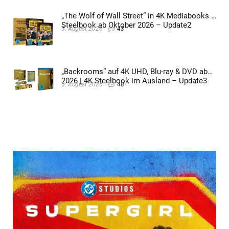
„The Wolf of Wall Street“ in 4K Mediabooks &
Steelbook ab Oktober 2026 – Update2
5. August 2026
43
„Backrooms“ auf 4K UHD, Blu-ray & DVD ab
2026 | 4K Steelbook im Ausland – Update3
5. August 2026
48