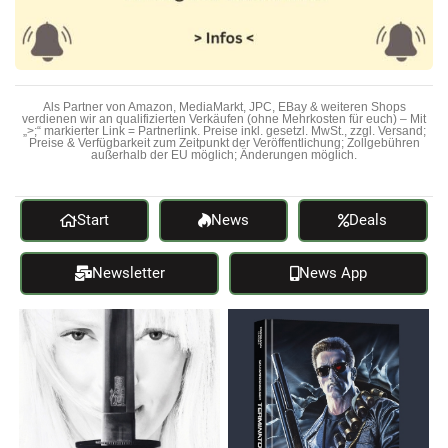
Als Partner von Amazon, MediaMarkt, JPC, EBay & weiteren Shops
verdienen wir an qualifizierten Verkäufen (ohne Mehrkosten für euch) – Mit
„>;“ markierter Link = Partnerlink. Preise inkl. gesetzl. MwSt., zzgl. Versand;
Preise & Verfügbarkeit zum Zeitpunkt der Veröffentlichung; Zollgebühren
außerhalb der EU möglich; Änderungen möglich.
Start
News
Deals
Newsletter
News App