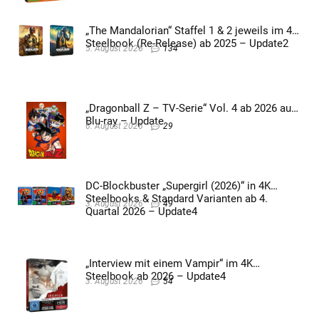
„The Mandalorian“ Staffel 1 & 2 jeweils im 4K
Steelbook (Re-Release) ab 2025 – Update2
5. August 2026
134
„Dragonball Z – TV-Serie“ Vol. 4 ab 2026 auf
Blu-ray – Update
6. August 2026
29
DC-Blockbuster „Supergirl (2026)“ in 4K
Steelbooks & Standard Varianten ab 4.
3. August 2026
49
Quartal 2026 – Update4
„Interview mit einem Vampir“ im 4K
Steelbook ab 2026 – Update4
3. August 2026
54