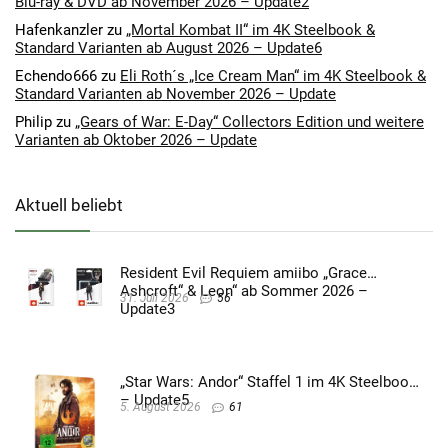
Blu-ray & DVD ab November 2026 – Update2
Hafenkanzler
zu
„Mortal Kombat II“ im 4K Steelbook &
Standard Varianten ab August 2026 – Update6
Echendo666
zu
Eli Roth´s „Ice Cream Man“ im 4K Steelbook &
Standard Varianten ab November 2026 – Update
Philip
zu
„Gears of War: E-Day“ Collectors Edition und weitere
Varianten ab Oktober 2026 – Update
Aktuell beliebt
Resident Evil Requiem amiibo „Grace
Ashcroft“ & Leon“ ab Sommer 2026 –
31. Juli 2026
56
Update3
„Star Wars: Andor“ Staffel 1 im 4K Steelbook
– Update5
5. August 2026
61