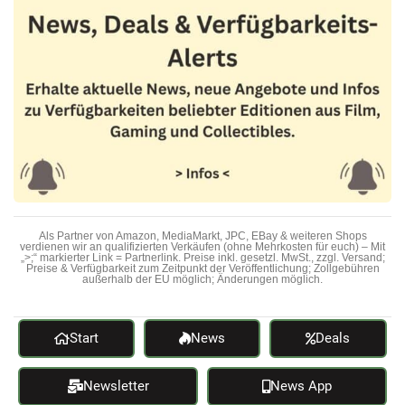
Als Partner von Amazon, MediaMarkt, JPC, EBay & weiteren Shops
verdienen wir an qualifizierten Verkäufen (ohne Mehrkosten für euch) – Mit
„>;“ markierter Link = Partnerlink. Preise inkl. gesetzl. MwSt., zzgl. Versand;
Preise & Verfügbarkeit zum Zeitpunkt der Veröffentlichung; Zollgebühren
außerhalb der EU möglich; Änderungen möglich.
Start
News
Deals
Newsletter
News App