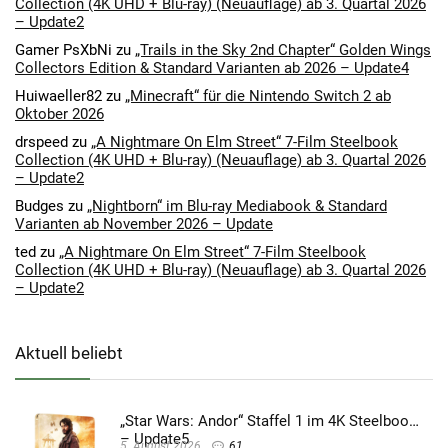
Collection (4K UHD + Blu-ray) (Neuauflage) ab 3. Quartal 2026
– Update2
Gamer PsXbNi
zu
„Trails in the Sky 2nd Chapter“ Golden Wings
Collectors Edition & Standard Varianten ab 2026 – Update4
Huiwaeller82
zu
„Minecraft“ für die Nintendo Switch 2 ab
Oktober 2026
drspeed
zu
„A Nightmare On Elm Street“ 7-Film Steelbook
Collection (4K UHD + Blu-ray) (Neuauflage) ab 3. Quartal 2026
– Update2
Budges
zu
„Nightborn“ im Blu-ray Mediabook & Standard
Varianten ab November 2026 – Update
ted
zu
„A Nightmare On Elm Street“ 7-Film Steelbook
Collection (4K UHD + Blu-ray) (Neuauflage) ab 3. Quartal 2026
– Update2
Aktuell beliebt
„Star Wars: Andor“ Staffel 1 im 4K Steelbook
– Update5
5. August 2026
61