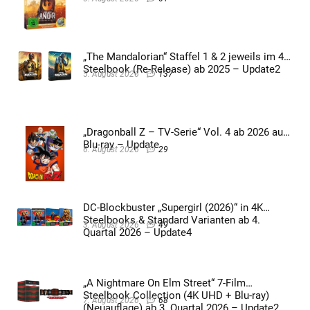
„The Mandalorian“ Staffel 1 & 2 jeweils im 4K
Steelbook (Re-Release) ab 2025 – Update2
5. August 2026
137
„Dragonball Z – TV-Serie“ Vol. 4 ab 2026 auf
Blu-ray – Update
6. August 2026
29
DC-Blockbuster „Supergirl (2026)“ in 4K
Steelbooks & Standard Varianten ab 4.
3. August 2026
49
Quartal 2026 – Update4
„A Nightmare On Elm Street“ 7-Film
Steelbook Collection (4K UHD + Blu-ray)
7. August 2026
68
(Neuauflage) ab 3. Quartal 2026 – Update2