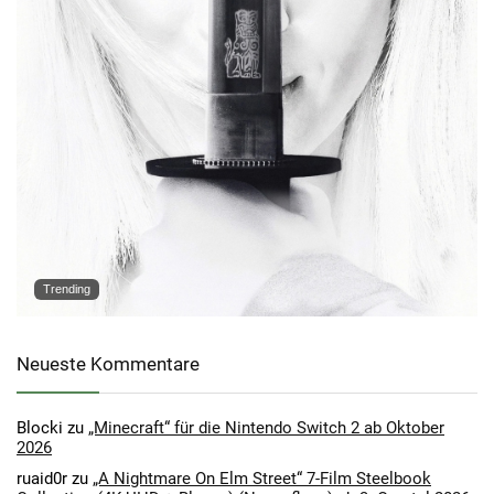
Trending
Neueste Kommentare
Blocki
zu
„Minecraft“ für die Nintendo Switch 2 ab Oktober
2026
ruaid0r
zu
„A Nightmare On Elm Street“ 7-Film Steelbook