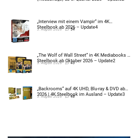
„Interview mit einem Vampir“ im 4K
Steelbook ab 2026 – Update4
3. August 2026
54
„The Wolf of Wall Street“ in 4K Mediabooks &
Steelbook ab Oktober 2026 – Update2
5. August 2026
43
„Backrooms“ auf 4K UHD, Blu-ray & DVD ab
2026 | 4K Steelbook im Ausland – Update3
5. August 2026
48