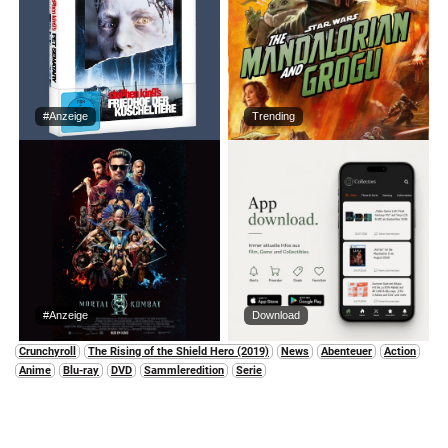
#Anzeige
Trending
#Anzeige
Download
Crunchyroll
The Rising of the Shield Hero (2019)
News
Abenteuer
Action
Anime
Blu-ray
DVD
Sammleredition
Serie