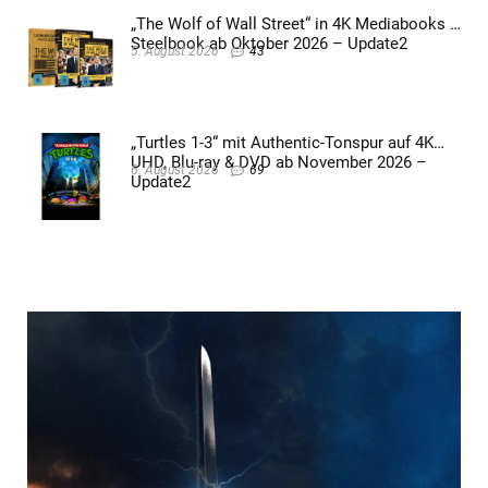
„The Wolf of Wall Street“ in 4K Mediabooks &
Steelbook ab Oktober 2026 – Update2
5. August 2026
43
„Turtles 1-3“ mit Authentic-Tonspur auf 4K
UHD, Blu-ray & DVD ab November 2026 –
6. August 2026
69
Update2