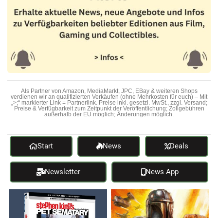
Als Partner von Amazon, MediaMarkt, JPC, EBay & weiteren Shops
verdienen wir an qualifizierten Verkäufen (ohne Mehrkosten für euch) – Mit
„>;“ markierter Link = Partnerlink. Preise inkl. gesetzl. MwSt., zzgl. Versand;
Preise & Verfügbarkeit zum Zeitpunkt der Veröffentlichung; Zollgebühren
außerhalb der EU möglich; Änderungen möglich.
Start
News
Deals
Newsletter
News App