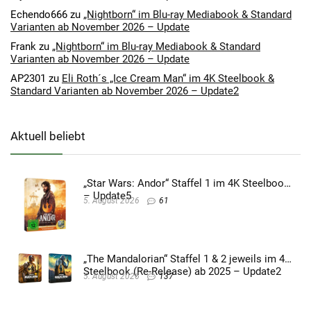
Echendo666
zu
„Nightborn“ im Blu-ray Mediabook & Standard
Varianten ab November 2026 – Update
Frank
zu
„Nightborn“ im Blu-ray Mediabook & Standard
Varianten ab November 2026 – Update
AP2301
zu
Eli Roth´s „Ice Cream Man“ im 4K Steelbook &
Standard Varianten ab November 2026 – Update2
Aktuell beliebt
„Star Wars: Andor“ Staffel 1 im 4K Steelbook
– Update5
5. August 2026
61
„The Mandalorian“ Staffel 1 & 2 jeweils im 4K
Steelbook (Re-Release) ab 2025 – Update2
5. August 2026
137