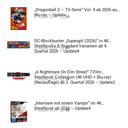
„Dragonball Z – TV-Serie“ Vol. 4 ab 2026 auf
Blu-ray – Update
6. August 2026
29
DC-Blockbuster „Supergirl (2026)“ in 4K
Steelbooks & Standard Varianten ab 4.
3. August 2026
49
Quartal 2026 – Update4
„A Nightmare On Elm Street“ 7-Film
Steelbook Collection (4K UHD + Blu-ray)
7. August 2026
74
(Neuauflage) ab 3. Quartal 2026 – Update2
„Interview mit einem Vampir“ im 4K
Steelbook ab 2026 – Update4
3. August 2026
54