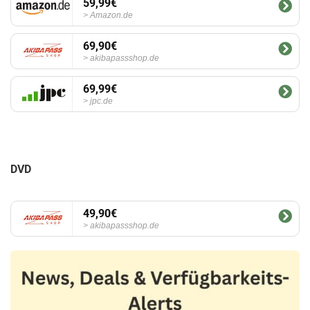
59,99€
Amazon.de
69,90€
akibapassshop.de
69,99€
jpc.de
DVD
49,90€
akibapassshop.de