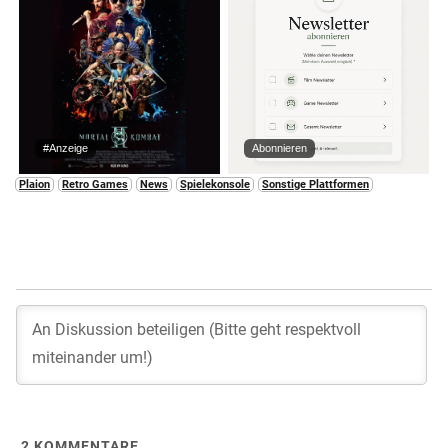
#Anzeige
Abonnieren
Plaion
Retro Games
News
Spielekonsole
Sonstige Plattformen
2
KOMMENTARE