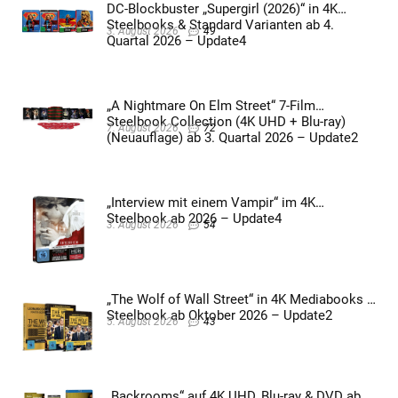
DC-Blockbuster „Supergirl (2026)“ in 4K
Steelbooks & Standard Varianten ab 4.
3. August 2026
49
Quartal 2026 – Update4
„A Nightmare On Elm Street“ 7-Film
Steelbook Collection (4K UHD + Blu-ray)
7. August 2026
72
(Neuauflage) ab 3. Quartal 2026 – Update2
„Interview mit einem Vampir“ im 4K
Steelbook ab 2026 – Update4
3. August 2026
54
„The Wolf of Wall Street“ in 4K Mediabooks &
Steelbook ab Oktober 2026 – Update2
5. August 2026
43
„Backrooms“ auf 4K UHD, Blu-ray & DVD ab