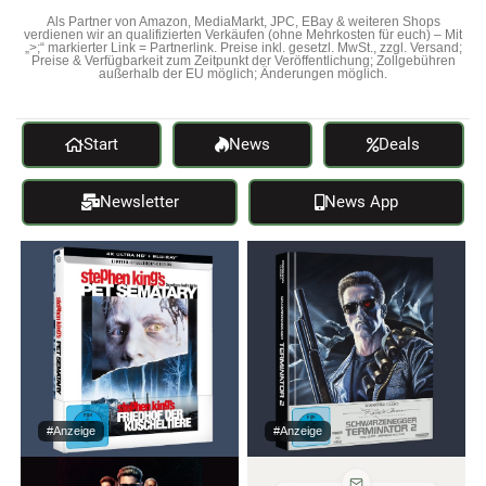
Als Partner von Amazon, MediaMarkt, JPC, EBay & weiteren Shops
verdienen wir an qualifizierten Verkäufen (ohne Mehrkosten für euch) – Mit
„>;“ markierter Link = Partnerlink. Preise inkl. gesetzl. MwSt., zzgl. Versand;
Preise & Verfügbarkeit zum Zeitpunkt der Veröffentlichung; Zollgebühren
außerhalb der EU möglich; Änderungen möglich.
Start
News
Deals
Newsletter
News App
#Anzeige
#Anzeige