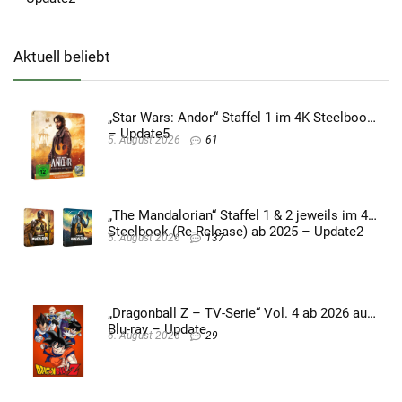
Aktuell beliebt
„Star Wars: Andor“ Staffel 1 im 4K Steelbook
– Update5
5. August 2026
61
„The Mandalorian“ Staffel 1 & 2 jeweils im 4K
Steelbook (Re-Release) ab 2025 – Update2
5. August 2026
137
„Dragonball Z – TV-Serie“ Vol. 4 ab 2026 auf
Blu-ray – Update
6. August 2026
29