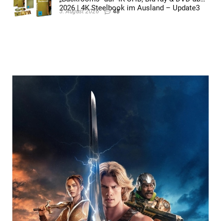
2026 | 4K Steelbook im Ausland – Update3
5. August 2026
48