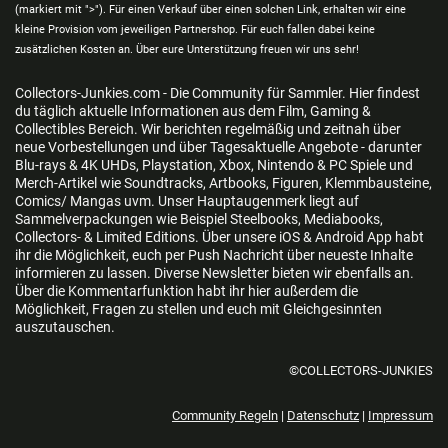
(markiert mit ">"). Für einen Verkauf über einen solchen Link, erhalten wir eine
kleine Provision vom jeweiligen Partnershop. Für euch fallen dabei keine
zusätzlichen Kosten an. Über eure Unterstützung freuen wir uns sehr!
Collectors-Junkies.com - Die Community für Sammler. Hier findest
du täglich aktuelle Informationen aus dem Film, Gaming &
Collectibles Bereich. Wir berichten regelmäßig und zeitnah über
neue Vorbestellungen und über Tagesaktuelle Angebote - darunter
Blu-rays & 4K UHDs, Playstation, Xbox, Nintendo & PC Spiele und
Merch-Artikel wie Soundtracks, Artbooks, Figuren, Klemmbausteine,
Comics/ Mangas uvm. Unser Hauptaugenmerk liegt auf
Sammelverpackungen wie Beispiel Steelbooks, Mediabooks,
Collectors- & Limited Editions. Über unsere iOS & Android App habt
ihr die Möglichkeit, euch per Push Nachricht über neueste Inhalte
informieren zu lassen. Diverse Newsletter bieten wir ebenfalls an.
Über die Kommentarfunktion habt ihr hier außerdem die
Möglichkeit, Fragen zu stellen und euch mit Gleichgesinnten
auszutauschen.
©COLLECTORS-JUNKIES
Community Regeln
|
Datenschutz
|
Impressum