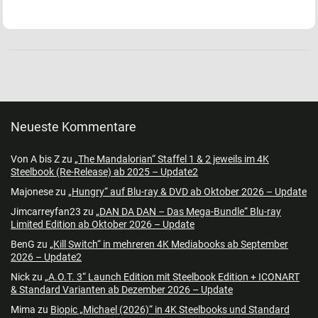
Neueste Kommentare
Von A bis Z
zu
„The Mandalorian“ Staffel 1 & 2 jeweils im 4K
Steelbook (Re-Release) ab 2025 – Update2
Majonese
zu
„Hungry“ auf Blu-ray & DVD ab Oktober 2026 – Update
Jimcarreyfan23
zu
„DAN DA DAN – Das Mega-Bundle“ Blu-ray
Limited Edition ab Oktober 2026 – Update
BenG
zu
„Kill Switch“ in mehreren 4K Mediabooks ab September
2026 – Update2
Nick
zu
„A.O.T. 3“ Launch Edition mit Steelbook Edition + ICONART
& Standard Varianten ab Dezember 2026 – Update
Mima
zu
Biopic „Michael (2026)“ in 4K Steelbooks und Standard