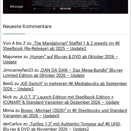
#Anzeige
Neueste Kommentare
Von A bis Z
zu
„The Mandalorian“ Staffel 1 & 2 jeweils im 4K
Steelbook (Re-Release) ab 2025 – Update2
Majonese
zu
„Hungry“ auf Blu-ray & DVD ab Oktober 2026 –
Update
Jimcarreyfan23
zu
„DAN DA DAN – Das Mega-Bundle“ Blu-ray
Limited Edition ab Oktober 2026 – Update
BenG
zu
„Kill Switch“ in mehreren 4K Mediabooks ab September
2026 – Update2
Nick
zu
„A.O.T. 3“ Launch Edition mit Steelbook Edition +
ICONART & Standard Varianten ab Dezember 2026 – Update
Mima
zu
Biopic „Michael (2026)“ in 4K Steelbooks und Standard
Varianten ab 2026 – Update5
derCarlos
zu
„Turtles 1-3“ mit Authentic-Tonspur auf 4K UHD,
Blu-ray & DVD ab November 2026 – Update2