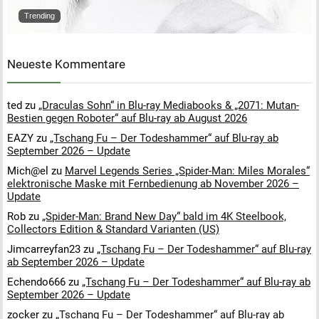
Trending
Neueste Kommentare
ted
zu
„Draculas Sohn“ in Blu-ray Mediabooks & „2071: Mutan-
Bestien gegen Roboter“ auf Blu-ray ab August 2026
EAZY
zu
„Tschang Fu – Der Todeshammer“ auf Blu-ray ab
September 2026 – Update
Mich@el
zu
Marvel Legends Series „Spider-Man: Miles Morales“
elektronische Maske mit Fernbedienung ab November 2026 –
Update
Rob
zu
„Spider-Man: Brand New Day“ bald im 4K Steelbook,
Collectors Edition & Standard Varianten (US)
Jimcarreyfan23
zu
„Tschang Fu – Der Todeshammer“ auf Blu-ray
ab September 2026 – Update
Echendo666
zu
„Tschang Fu – Der Todeshammer“ auf Blu-ray ab
September 2026 – Update
zocker
zu
„Tschang Fu – Der Todeshammer“ auf Blu-ray ab