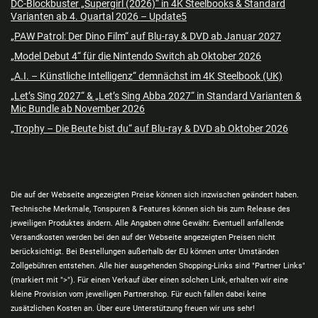
DC-Blockbuster „Supergirl (2026)“ in 4K Steelbooks & Standard
Varianten ab 4. Quartal 2026 – Update5
„PAW Patrol: Der Dino Film“ auf Blu-ray & DVD ab Januar 2027
„Model Debut 4“ für die Nintendo Switch ab Oktober 2026
„A.I. – Künstliche Intelligenz“ demnächst im 4K Steelbook (UK)
„Let’s Sing 2027“ & „Let’s Sing Abba 2027“ in Standard Varianten &
Mic Bundle ab November 2026
„Trophy – Die Beute bist du“ auf Blu-ray & DVD ab Oktober 2026
Die auf der Webseite angezeigten Preise können sich inzwischen geändert haben.
Technische Merkmale, Tonspuren & Features können sich bis zum Release des
jeweiligen Produktes ändern. Alle Angaben ohne Gewähr. Eventuell anfallende
Versandkosten werden bei den auf der Webseite angezeigten Preisen nicht
berücksichtigt. Bei Bestellungen außerhalb der EU können unter Umständen
Zollgebühren entstehen. Alle hier ausgehenden Shopping-Links sind "Partner Links"
(markiert mit ">"). Für einen Verkauf über einen solchen Link, erhalten wir eine
kleine Provision vom jeweiligen Partnershop. Für euch fallen dabei keine
zusätzlichen Kosten an. Über eure Unterstützung freuen wir uns sehr!