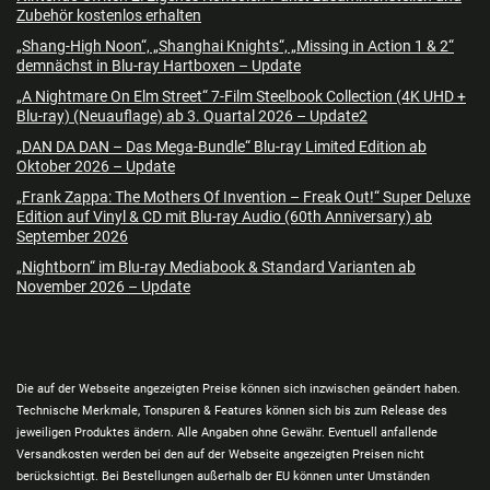
Zubehör kostenlos erhalten
„Shang-High Noon“, „Shanghai Knights“, „Missing in Action 1 & 2“
demnächst in Blu-ray Hartboxen – Update
„A Nightmare On Elm Street“ 7-Film Steelbook Collection (4K UHD +
Blu-ray) (Neuauflage) ab 3. Quartal 2026 – Update2
„DAN DA DAN – Das Mega-Bundle“ Blu-ray Limited Edition ab
Oktober 2026 – Update
„Frank Zappa: The Mothers Of Invention – Freak Out!“ Super Deluxe
Edition auf Vinyl & CD mit Blu-ray Audio (60th Anniversary) ab
September 2026
„Nightborn“ im Blu-ray Mediabook & Standard Varianten ab
November 2026 – Update
Die auf der Webseite angezeigten Preise können sich inzwischen geändert haben.
Technische Merkmale, Tonspuren & Features können sich bis zum Release des
jeweiligen Produktes ändern. Alle Angaben ohne Gewähr. Eventuell anfallende
Versandkosten werden bei den auf der Webseite angezeigten Preisen nicht
berücksichtigt. Bei Bestellungen außerhalb der EU können unter Umständen