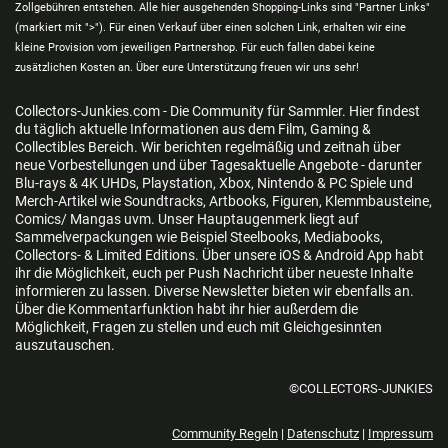
Zollgebühren entstehen. Alle hier ausgehenden Shopping-Links sind "Partner Links"
(markiert mit ">"). Für einen Verkauf über einen solchen Link, erhalten wir eine
kleine Provision vom jeweiligen Partnershop. Für euch fallen dabei keine
zusätzlichen Kosten an. Über eure Unterstützung freuen wir uns sehr!
Collectors-Junkies.com - Die Community für Sammler. Hier findest
du täglich aktuelle Informationen aus dem Film, Gaming &
Collectibles Bereich. Wir berichten regelmäßig und zeitnah über
neue Vorbestellungen und über Tagesaktuelle Angebote - darunter
Blu-rays & 4K UHDs, Playstation, Xbox, Nintendo & PC Spiele und
Merch-Artikel wie Soundtracks, Artbooks, Figuren, Klemmbausteine,
Comics/ Mangas uvm. Unser Hauptaugenmerk liegt auf
Sammelverpackungen wie Beispiel Steelbooks, Mediabooks,
Collectors- & Limited Editions. Über unsere iOS & Android App habt
ihr die Möglichkeit, euch per Push Nachricht über neueste Inhalte
informieren zu lassen. Diverse Newsletter bieten wir ebenfalls an.
Über die Kommentarfunktion habt ihr hier außerdem die
Möglichkeit, Fragen zu stellen und euch mit Gleichgesinnten
auszutauschen.
©COLLECTORS-JUNKIES
Community Regeln
|
Datenschutz
|
Impressum