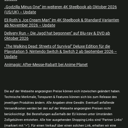
„Godzilla Minus One“ im weiteren 4K Steelbook ab Oktober 2026
(US/UK) – Update
Eli Roth´s „Ice Cream Man“ im 4K Steelbook & Standard Varianten
ab November 2026 – Update
Delivery Run – Die Jagd hat begonnen“ auf Blu-ray & DVD ab
Oktober 2026
„The Walking Dead: Streets of Survival“ Deluxe Edition für die
Playstation 5, Nintendo Switch & Switch 2 ab September 2026 –
Update
Animagic: After-Messe-Rabatt bei Anime Planet
Die auf der Webseite angezeigten Preise können sich inzwischen geändert haben.
Technische Merkmale, Tonspuren & Features können sich bis zum Release des
jeweiligen Produktes ändern. Alle Angaben ohne Gewähr. Eventuell anfallende
Versandkosten werden bei den auf der Webseite angezeigten Preisen nicht
berücksichtigt. Bei Bestellungen außerhalb der EU können unter Umständen
Zollgebühren entstehen. Alle hier ausgehenden Shopping-Links sind "Partner Links"
(markiert mit ">"). Für einen Verkauf über einen solchen Link, erhalten wir eine