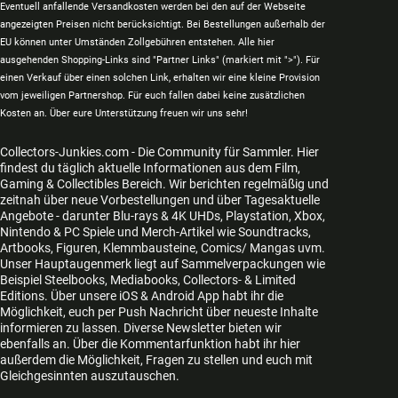
Eventuell anfallende Versandkosten werden bei den auf der Webseite
angezeigten Preisen nicht berücksichtigt. Bei Bestellungen außerhalb der
EU können unter Umständen Zollgebühren entstehen. Alle hier
ausgehenden Shopping-Links sind "Partner Links" (markiert mit ">"). Für
einen Verkauf über einen solchen Link, erhalten wir eine kleine Provision
vom jeweiligen Partnershop. Für euch fallen dabei keine zusätzlichen
Kosten an. Über eure Unterstützung freuen wir uns sehr!
Collectors-Junkies.com - Die Community für Sammler. Hier
findest du täglich aktuelle Informationen aus dem Film,
Gaming & Collectibles Bereich. Wir berichten regelmäßig und
zeitnah über neue Vorbestellungen und über Tagesaktuelle
Angebote - darunter Blu-rays & 4K UHDs, Playstation, Xbox,
Nintendo & PC Spiele und Merch-Artikel wie Soundtracks,
Artbooks, Figuren, Klemmbausteine, Comics/ Mangas uvm.
Unser Hauptaugenmerk liegt auf Sammelverpackungen wie
Beispiel Steelbooks, Mediabooks, Collectors- & Limited
Editions. Über unsere iOS & Android App habt ihr die
Möglichkeit, euch per Push Nachricht über neueste Inhalte
informieren zu lassen. Diverse Newsletter bieten wir
ebenfalls an. Über die Kommentarfunktion habt ihr hier
außerdem die Möglichkeit, Fragen zu stellen und euch mit
Gleichgesinnten auszutauschen.