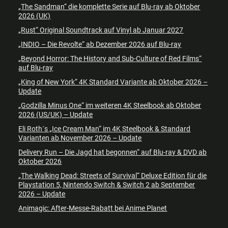
„The Sandman“ die komplette Serie auf Blu-ray ab Oktober
2026 (UK)
„Rust“ Original Soundtrack auf Vinyl ab Januar 2027
„INDIO – Die Revolte“ ab Dezember 2026 auf Blu-ray
„Beyond Horror: The History and Sub-Culture of Red Films“
auf Blu-ray
„King of New York“ 4K Standard Variante ab Oktober 2026 –
Update
„Godzilla Minus One“ im weiteren 4K Steelbook ab Oktober
2026 (US/UK) – Update
Eli Roth´s „Ice Cream Man“ im 4K Steelbook & Standard
Varianten ab November 2026 – Update
Delivery Run – Die Jagd hat begonnen“ auf Blu-ray & DVD ab
Oktober 2026
„The Walking Dead: Streets of Survival“ Deluxe Edition für die
Playstation 5, Nintendo Switch & Switch 2 ab September
2026 – Update
Animagic: After-Messe-Rabatt bei Anime Planet