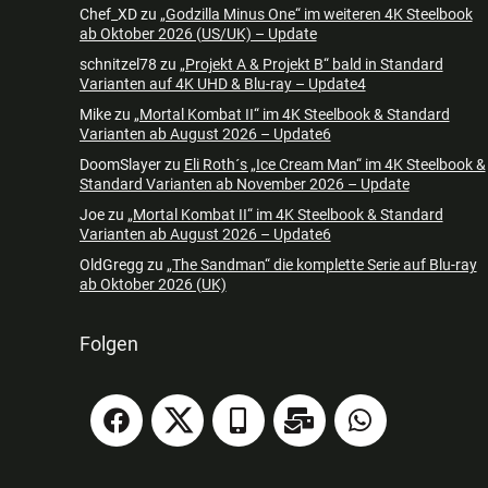
Chef_XD
zu
„Godzilla Minus One“ im weiteren 4K Steelbook
ab Oktober 2026 (US/UK) – Update
schnitzel78
zu
„Projekt A & Projekt B“ bald in Standard
Varianten auf 4K UHD & Blu-ray – Update4
Mike
zu
„Mortal Kombat II“ im 4K Steelbook & Standard
Varianten ab August 2026 – Update6
DoomSlayer
zu
Eli Roth´s „Ice Cream Man“ im 4K Steelbook &
Standard Varianten ab November 2026 – Update
Joe
zu
„Mortal Kombat II“ im 4K Steelbook & Standard
Varianten ab August 2026 – Update6
OldGregg
zu
„The Sandman“ die komplette Serie auf Blu-ray
ab Oktober 2026 (UK)
Folgen