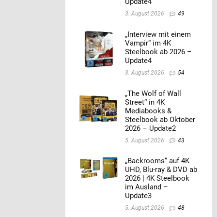
Update4
3. August 2026
49
„Interview mit einem
Vampir“ im 4K
Steelbook ab 2026 –
Update4
3. August 2026
54
„The Wolf of Wall
Street“ in 4K
Mediabooks &
Steelbook ab Oktober
2026 – Update2
5. August 2026
43
„Backrooms“ auf 4K
UHD, Blu-ray & DVD ab
2026 | 4K Steelbook
im Ausland –
Update3
5. August 2026
48