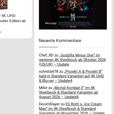
n 2 4K UHD
uber Edition ab
#Anzeige
e
Neueste Kommentare
Chef_XD
zu
„Godzilla Minus One“ im
weiteren 4K Steelbook ab Oktober 2026
(US/UK) – Update
schnitzel78
zu
„Projekt A & Projekt B“
bald in Standard Varianten auf 4K UHD
& Blu-ray – Update4
Mike
zu
„Mortal Kombat II“ im 4K
Steelbook & Standard Varianten ab
August 2026 – Update6
DoomSlayer
zu
Eli Roth´s „Ice Cream
Man“ im 4K Steelbook & Standard
Varianten ab November 2026 – Update