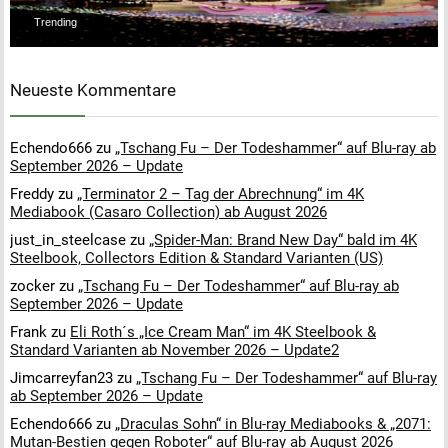
Trending
Neueste Kommentare
Echendo666
zu
„Tschang Fu – Der Todeshammer“ auf Blu-ray ab
September 2026 – Update
Freddy
zu
„Terminator 2 – Tag der Abrechnung“ im 4K
Mediabook (Casaro Collection) ab August 2026
just_in_steelcase
zu
„Spider-Man: Brand New Day“ bald im 4K
Steelbook, Collectors Edition & Standard Varianten (US)
zocker
zu
„Tschang Fu – Der Todeshammer“ auf Blu-ray ab
September 2026 – Update
Frank
zu
Eli Roth´s „Ice Cream Man“ im 4K Steelbook &
Standard Varianten ab November 2026 – Update2
Jimcarreyfan23
zu
„Tschang Fu – Der Todeshammer“ auf Blu-ray
ab September 2026 – Update
Echendo666
zu
„Draculas Sohn“ in Blu-ray Mediabooks & „2071:
Mutan-Bestien gegen Roboter“ auf Blu-ray ab August 2026