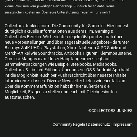
(markiert mit ">"). Für einen Verkauf über einen solchen Link, erhalten wir eine
kleine Provision vom jeweiligen Partnershop. Für euch fallen dabei keine
zusätzlichen Kosten an. Über eure Unterstützung freuen wir uns sehr!
Collectors-Junkies.com - Die Community für Sammler. Hier findest
du täglich aktuelle Informationen aus dem Film, Gaming &
Collectibles Bereich. Wir berichten regelmäßig und zeitnah über
neue Vorbestellungen und über Tagesaktuelle Angebote - darunter
Blu-rays & 4K UHDs, Playstation, Xbox, Nintendo & PC Spiele und
Merch-Artikel wie Soundtracks, Artbooks, Figuren, Klemmbausteine,
Comics/ Mangas uvm. Unser Hauptaugenmerk liegt auf
Sammelverpackungen wie Beispiel Steelbooks, Mediabooks,
Collectors- & Limited Editions. Über unsere iOS & Android App habt
ihr die Möglichkeit, euch per Push Nachricht über neueste Inhalte
informieren zu lassen. Diverse Newsletter bieten wir ebenfalls an.
Über die Kommentarfunktion habt ihr hier außerdem die
Möglichkeit, Fragen zu stellen und euch mit Gleichgesinnten
auszutauschen.
©COLLECTORS-JUNKIES
Community Regeln
|
Datenschutz
|
Impressum