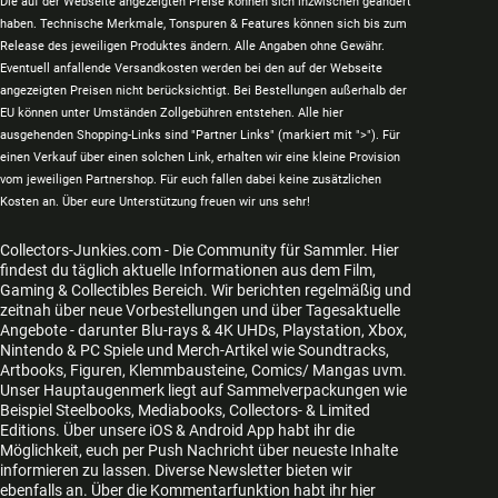
Die auf der Webseite angezeigten Preise können sich inzwischen geändert
haben. Technische Merkmale, Tonspuren & Features können sich bis zum
Release des jeweiligen Produktes ändern. Alle Angaben ohne Gewähr.
Eventuell anfallende Versandkosten werden bei den auf der Webseite
angezeigten Preisen nicht berücksichtigt. Bei Bestellungen außerhalb der
EU können unter Umständen Zollgebühren entstehen. Alle hier
ausgehenden Shopping-Links sind "Partner Links" (markiert mit ">"). Für
einen Verkauf über einen solchen Link, erhalten wir eine kleine Provision
vom jeweiligen Partnershop. Für euch fallen dabei keine zusätzlichen
Kosten an. Über eure Unterstützung freuen wir uns sehr!
Collectors-Junkies.com - Die Community für Sammler. Hier
findest du täglich aktuelle Informationen aus dem Film,
Gaming & Collectibles Bereich. Wir berichten regelmäßig und
zeitnah über neue Vorbestellungen und über Tagesaktuelle
Angebote - darunter Blu-rays & 4K UHDs, Playstation, Xbox,
Nintendo & PC Spiele und Merch-Artikel wie Soundtracks,
Artbooks, Figuren, Klemmbausteine, Comics/ Mangas uvm.
Unser Hauptaugenmerk liegt auf Sammelverpackungen wie
Beispiel Steelbooks, Mediabooks, Collectors- & Limited
Editions. Über unsere iOS & Android App habt ihr die
Möglichkeit, euch per Push Nachricht über neueste Inhalte
informieren zu lassen. Diverse Newsletter bieten wir
ebenfalls an. Über die Kommentarfunktion habt ihr hier