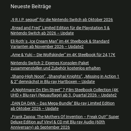
Neueste Beiträge
„9 R.I.P. sequel“ für die Nintendo Switch ab Oktober 2026
„Bread and Fred“ Limited Edition für die Playstation 5 &
Nintendo Switch ab 2026 – Update
Eli Roth´s „Ice Cream Man“ im 4K Steelbook & Standard
Varianten ab November 2026 – Update2
„Ame & Yuki – Die Wolfskinder“ im 4K Steelbook für 24,17€
Nintendo Switch 2: Eigenes Konsolen-Paket
zusammenstellen und Zubehör kostenlos erhalten
„Shang-High Noon“, „Shanghai Knights“, „Missing in Action 1
& 2“ demnächst in Blu-ray Hartboxen – Update
„A Nightmare On Elm Street“ 7-Film Steelbook Collection (4K
UHD + Blu-ray) (Neuauflage) ab 3. Quartal 2026 – Update2
„DAN DA DAN – Das Mega-Bundle“ Blu-ray Limited Edition
ab Oktober 2026 – Update
„Frank Zappa: The Mothers Of Invention – Freak Out!“ Super
Deluxe Edition auf Vinyl & CD mit Blu-ray Audio (60th
Anniversary) ab September 2026