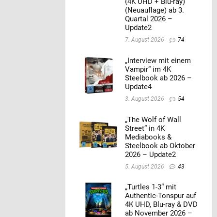
(4K UHD + Blu-ray)
(Neuauflage) ab 3.
Quartal 2026 –
Update2
7. August 2026
74
„Interview mit einem
Vampir“ im 4K
Steelbook ab 2026 –
Update4
3. August 2026
54
„The Wolf of Wall
Street“ in 4K
Mediabooks &
Steelbook ab Oktober
2026 – Update2
5. August 2026
43
„Turtles 1-3“ mit
Authentic-Tonspur auf
4K UHD, Blu-ray & DVD
ab November 2026 –