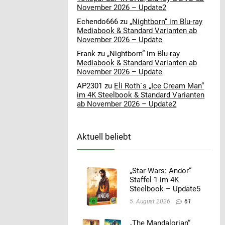
November 2026 – Update2
Echendo666
zu
„Nightborn“ im Blu-ray
Mediabook & Standard Varianten ab
November 2026 – Update
Frank
zu
„Nightborn“ im Blu-ray
Mediabook & Standard Varianten ab
November 2026 – Update
AP2301
zu
Eli Roth´s „Ice Cream Man“
im 4K Steelbook & Standard Varianten
ab November 2026 – Update2
Aktuell beliebt
„Star Wars: Andor“
Staffel 1 im 4K
Steelbook – Update5
5. August 2026
61
„The Mandalorian“