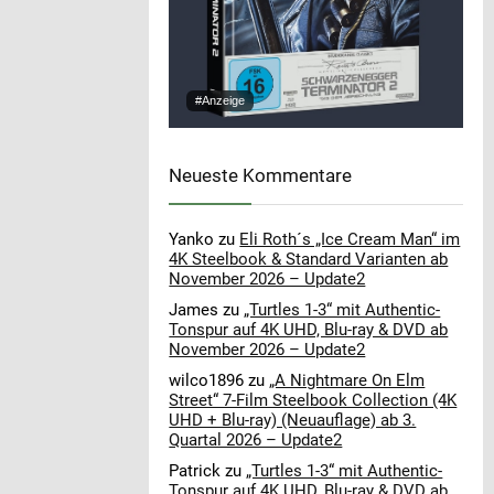
#Anzeige
Neueste Kommentare
Yanko
zu
Eli Roth´s „Ice Cream Man“ im
4K Steelbook & Standard Varianten ab
November 2026 – Update2
James
zu
„Turtles 1-3“ mit Authentic-
Tonspur auf 4K UHD, Blu-ray & DVD ab
November 2026 – Update2
wilco1896
zu
„A Nightmare On Elm
Street“ 7-Film Steelbook Collection (4K
UHD + Blu-ray) (Neuauflage) ab 3.
Quartal 2026 – Update2
Patrick
zu
„Turtles 1-3“ mit Authentic-
Tonspur auf 4K UHD, Blu-ray & DVD ab