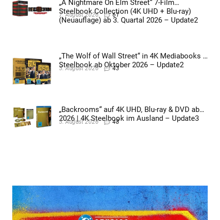
„A Nightmare On Elm Street“ 7-Film
Steelbook Collection (4K UHD + Blu-ray)
7. August 2026
61
(Neuauflage) ab 3. Quartal 2026 – Update2
„The Wolf of Wall Street“ in 4K Mediabooks &
Steelbook ab Oktober 2026 – Update2
5. August 2026
43
„Backrooms“ auf 4K UHD, Blu-ray & DVD ab
2026 | 4K Steelbook im Ausland – Update3
5. August 2026
48