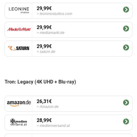
29,99€
leoninestudios.com
29,99€
mediamarkt.de
29,99€
saturn.de
Tron: Legacy (4K UHD + Blu-ray)
26,31€
Amazon.de
28,99€
medienversand.at