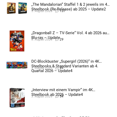
„The Mandalorian“ Staffel 1 & 2 jeweils im 4K
Steelbook (Re-Release) ab 2025 – Update2
5. August 2026
137
„Dragonball Z – TV-Serie“ Vol. 4 ab 2026 auf
Blu-ray – Update
6. August 2026
29
DC-Blockbuster „Supergirl (2026)“ in 4K
Steelbooks & Standard Varianten ab 4.
3. August 2026
49
Quartal 2026 – Update4
„Interview mit einem Vampir“ im 4K
Steelbook ab 2026 – Update4
3. August 2026
54