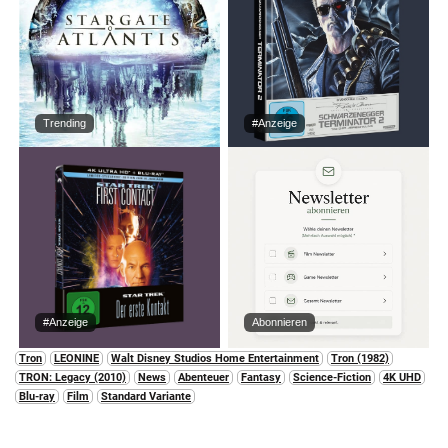
Trending
#Anzeige
#Anzeige
Abonnieren
Tron
LEONINE
Walt Disney Studios Home Entertainment
Tron (1982)
TRON: Legacy (2010)
News
Abenteuer
Fantasy
Science-Fiction
4K UHD
Blu-ray
Film
Standard Variante