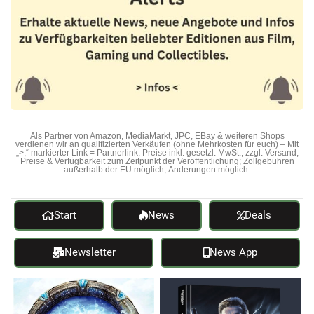
Als Partner von Amazon, MediaMarkt, JPC, EBay & weiteren Shops
verdienen wir an qualifizierten Verkäufen (ohne Mehrkosten für euch) – Mit
„>;“ markierter Link = Partnerlink. Preise inkl. gesetzl. MwSt., zzgl. Versand;
Preise & Verfügbarkeit zum Zeitpunkt der Veröffentlichung; Zollgebühren
außerhalb der EU möglich; Änderungen möglich.
Start
News
Deals
Newsletter
News App