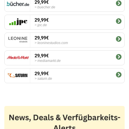
29,99€
buecher.de
29,99€
jpc.de
29,99€
leoninestudios.com
29,99€
mediamarkt.de
29,99€
saturn.de