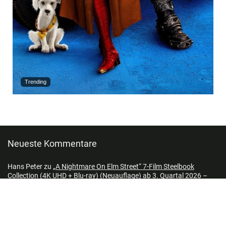
Trending
Neueste Kommentare
Hans Peter
zu
„A Nightmare On Elm Street“ 7-Film Steelbook
Collection (4K UHD + Blu-ray) (Neuauflage) ab 3. Quartal 2026 –
Update2
Toastbrot
zu
„Stranger Things“ die komplette Serie auf 4K UHD &
Blu-ray als Deluxe Edition und Standard Variante ab Juli 2026
(UK/US) – Update2