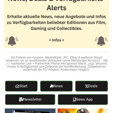
Als Partner von Amazon, MediaMarkt, JPC, EBay & weiteren Shops
verdienen wir an qualifizierten Verkäufen (ohne Mehrkosten für euch) – Mit
„>;“ markierter Link = Partnerlink. Preise inkl. gesetzl. MwSt., zzgl. Versand;
Preise & Verfügbarkeit zum Zeitpunkt der Veröffentlichung; Zollgebühren
außerhalb der EU möglich; Änderungen möglich.
Start
News
Deals
Newsletter
News App