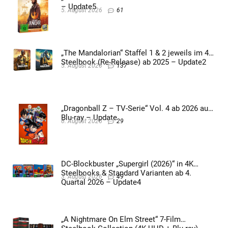
– Update5
5. August 2026
61
„The Mandalorian“ Staffel 1 & 2 jeweils im 4K
Steelbook (Re-Release) ab 2025 – Update2
5. August 2026
137
„Dragonball Z – TV-Serie“ Vol. 4 ab 2026 auf
Blu-ray – Update
6. August 2026
29
DC-Blockbuster „Supergirl (2026)“ in 4K
Steelbooks & Standard Varianten ab 4.
3. August 2026
49
Quartal 2026 – Update4
„A Nightmare On Elm Street“ 7-Film