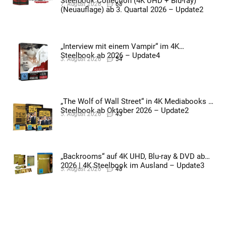
Steelbook Collection (4K UHD + Blu-ray)
7. August 2026
68
(Neuauflage) ab 3. Quartal 2026 – Update2
„Interview mit einem Vampir“ im 4K
Steelbook ab 2026 – Update4
3. August 2026
54
„The Wolf of Wall Street“ in 4K Mediabooks &
Steelbook ab Oktober 2026 – Update2
5. August 2026
43
„Backrooms“ auf 4K UHD, Blu-ray & DVD ab
2026 | 4K Steelbook im Ausland – Update3
5. August 2026
48