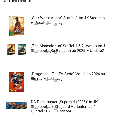
Aktuell beliebt
„Star Wars: Andor“ Staffel 1 im 4K Steelbook
– Update5
5. August 2026
61
„The Mandalorian“ Staffel 1 & 2 jeweils im 4K
Steelbook (Re-Release) ab 2025 – Update2
5. August 2026
137
„Dragonball Z – TV-Serie“ Vol. 4 ab 2026 auf
Blu-ray – Update
6. August 2026
29
DC-Blockbuster „Supergirl (2026)“ in 4K
Steelbooks & Standard Varianten ab 4.
3. August 2026
49
Quartal 2026 – Update4