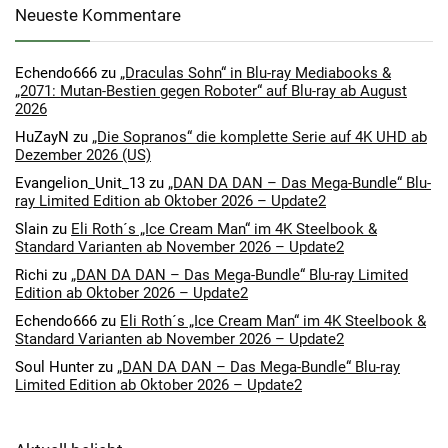
Neueste Kommentare
Echendo666
zu
„Draculas Sohn“ in Blu-ray Mediabooks &
„2071: Mutan-Bestien gegen Roboter“ auf Blu-ray ab August
2026
HuZayN
zu
„Die Sopranos“ die komplette Serie auf 4K UHD ab
Dezember 2026 (US)
Evangelion_Unit_13
zu
„DAN DA DAN – Das Mega-Bundle“ Blu-
ray Limited Edition ab Oktober 2026 – Update2
Slain
zu
Eli Roth´s „Ice Cream Man“ im 4K Steelbook &
Standard Varianten ab November 2026 – Update2
Richi
zu
„DAN DA DAN – Das Mega-Bundle“ Blu-ray Limited
Edition ab Oktober 2026 – Update2
Echendo666
zu
Eli Roth´s „Ice Cream Man“ im 4K Steelbook &
Standard Varianten ab November 2026 – Update2
Soul Hunter
zu
„DAN DA DAN – Das Mega-Bundle“ Blu-ray
Limited Edition ab Oktober 2026 – Update2