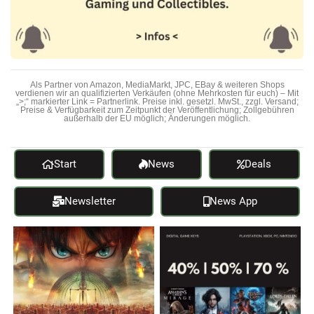
Als Partner von Amazon, MediaMarkt, JPC, EBay & weiteren Shops
verdienen wir an qualifizierten Verkäufen (ohne Mehrkosten für euch) – Mit
„>;“ markierter Link = Partnerlink. Preise inkl. gesetzl. MwSt., zzgl. Versand;
Preise & Verfügbarkeit zum Zeitpunkt der Veröffentlichung; Zollgebühren
außerhalb der EU möglich; Änderungen möglich.
Start
News
Deals
Newsletter
News App