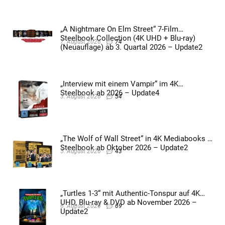
„A Nightmare On Elm Street“ 7-Film
Steelbook Collection (4K UHD + Blu-ray)
7. August 2026
74
(Neuauflage) ab 3. Quartal 2026 – Update2
„Interview mit einem Vampir“ im 4K
Steelbook ab 2026 – Update4
3. August 2026
54
„The Wolf of Wall Street“ in 4K Mediabooks &
Steelbook ab Oktober 2026 – Update2
5. August 2026
43
„Turtles 1-3“ mit Authentic-Tonspur auf 4K
UHD, Blu-ray & DVD ab November 2026 –
6. August 2026
69
Update2