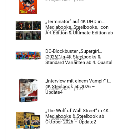
„Terminator“ auf 4K UHD in
Mediabooks, Steelbooks, Icon
30. Juli 2026
95
Art Edition & Ultimate Edition ab
2026 – Update2
DC-Blockbuster „Supergirl
(2026)“ in 4K Steelbooks &
3. August 2026
49
Standard Varianten ab 4. Quartal
2026 – Update4
„Interview mit einem Vampir“ im
4K Steelbook ab 2026 –
3. August 2026
54
Update4
„The Wolf of Wall Street“ in 4K
Mediabooks & Steelbook ab
5. August 2026
41
Oktober 2026 – Update2