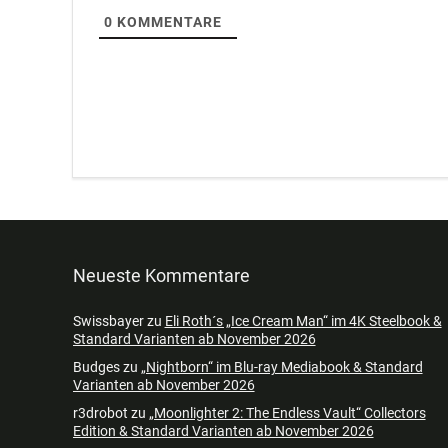
0
KOMMENTARE
Neueste Kommentare
Swissbayer
zu
Eli Roth´s „Ice Cream Man“ im 4K Steelbook &
Standard Varianten ab November 2026
Budges
zu
„Nightborn“ im Blu-ray Mediabook & Standard
Varianten ab November 2026
r3drobot
zu
„Moonlighter 2: The Endless Vault“ Collectors
Edition & Standard Varianten ab November 2026