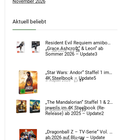
November 2026
Aktuell beliebt
Resident Evil Requiem amiibo
„Grace Ashcroft“ & Leon“ ab
31. Juli 2026
56
Sommer 2026 – Update3
„Star Wars: Andor“ Staffel 1 im
4K Steelbook – Update5
5. August 2026
61
„The Mandalorian“ Staffel 1 & 2
jeweils im 4K Steelbook (Re-
5. August 2026
133
Release) ab 2025 – Update2
„Dragonball Z – TV-Serie“ Vol. 4
ab 2026 auf Blu-ray – Update
6. August 2026
28