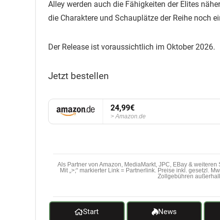
Alley werden auch die Fähigkeiten der Elites nähe
die Charaktere und Schauplätze der Reihe noch e
Der Release ist voraussichtlich im Oktober 2026.
Jetzt bestellen
24,99€
Amazon.de
Als Partner von Amazon, MediaMarkt, JPC, EBay & weiteren S
Mit „>;“ markierter Link = Partnerlink. Preise inkl. gesetzl. 
Zollgebühren außerhal
Start
News