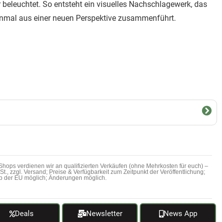
r beleuchtet. So entsteht ein visuelles Nachschlagewerk, das
inmal aus einer neuen Perspektive zusammenführt.
hops verdienen wir an qualifizierten Verkäufen (ohne Mehrkosten für euch) –
MwSt., zzgl. Versand; Preise & Verfügbarkeit zum Zeitpunkt der Veröffentlichung;
b der EU möglich; Änderungen möglich.
Deals
Newsletter
News App