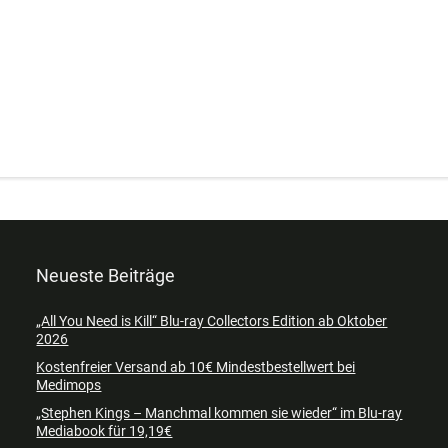
Neueste Beiträge
„All You Need is Kill“ Blu-ray Collectors Edition ab Oktober
2026
Kostenfreier Versand ab 10€ Mindestbestellwert bei
Medimops
„Stephen Kings – Manchmal kommen sie wieder“ im Blu-ray
Mediabook für 19,19€