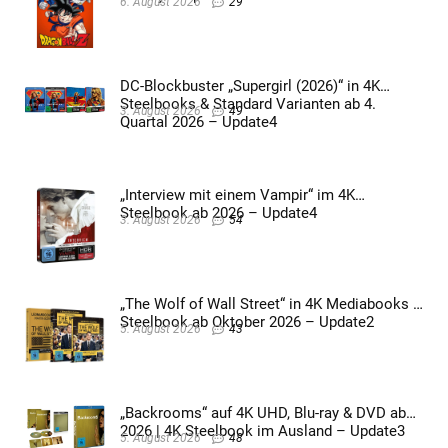
6. August 2026
29
DC-Blockbuster „Supergirl (2026)“ in 4K
Steelbooks & Standard Varianten ab 4.
3. August 2026
49
Quartal 2026 – Update4
„Interview mit einem Vampir“ im 4K
Steelbook ab 2026 – Update4
3. August 2026
54
„The Wolf of Wall Street“ in 4K Mediabooks &
Steelbook ab Oktober 2026 – Update2
5. August 2026
43
„Backrooms“ auf 4K UHD, Blu-ray & DVD ab
2026 | 4K Steelbook im Ausland – Update3
5. August 2026
48