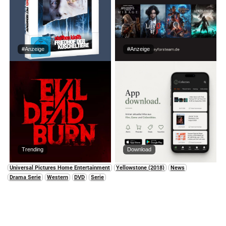
#Anzeige
#Anzeige
Trending
Download
Universal Pictures Home Entertainment
Yellowstone (2018)
News
Drama Serie
Western
DVD
Serie