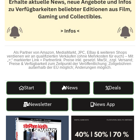
Als Partner von Amazon, MediaMarkt, JPC, EBay & weiteren Shops
verdienen wir an qualifizierten Verkäufen (ohne Mehrkosten für euch) – Mit
„>;“ markierter Link = Partnerlink. Preise inkl. gesetzl. MwSt., zzgl. Versand;
Preise & Verfügbarkeit zum Zeitpunkt der Veröffentlichung; Zollgebühren
außerhalb der EU möglich; Änderungen möglich.
Start
News
Deals
Newsletter
News App