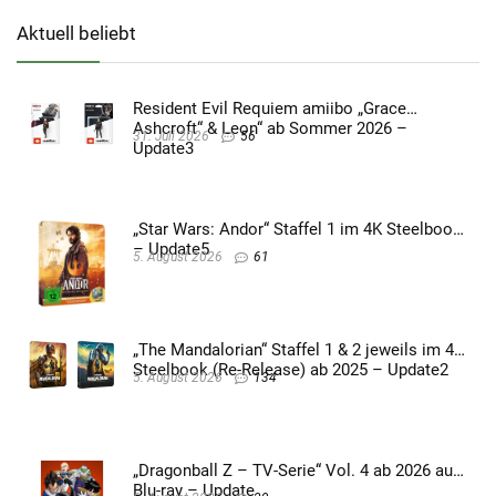
Aktuell beliebt
Resident Evil Requiem amiibo „Grace
Ashcroft“ & Leon“ ab Sommer 2026 –
31. Juli 2026
56
Update3
„Star Wars: Andor“ Staffel 1 im 4K Steelbook
– Update5
5. August 2026
61
„The Mandalorian“ Staffel 1 & 2 jeweils im 4K
Steelbook (Re-Release) ab 2025 – Update2
5. August 2026
134
„Dragonball Z – TV-Serie“ Vol. 4 ab 2026 auf
Blu-ray – Update