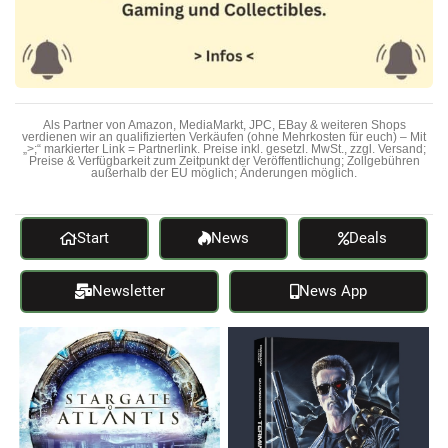
Als Partner von Amazon, MediaMarkt, JPC, EBay & weiteren Shops
verdienen wir an qualifizierten Verkäufen (ohne Mehrkosten für euch) – Mit
„>;“ markierter Link = Partnerlink. Preise inkl. gesetzl. MwSt., zzgl. Versand;
Preise & Verfügbarkeit zum Zeitpunkt der Veröffentlichung; Zollgebühren
außerhalb der EU möglich; Änderungen möglich.
Start
News
Deals
Newsletter
News App