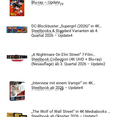
Blu-ray – Update
6. August 2026
29
DC-Blockbuster „Supergirl (2026)“ in 4K
Steelbooks & Standard Varianten ab 4.
3. August 2026
49
Quartal 2026 – Update4
„A Nightmare On Elm Street“ 7-Film
Steelbook Collection (4K UHD + Blu-ray)
7. August 2026
74
(Neuauflage) ab 3. Quartal 2026 – Update2
„Interview mit einem Vampir“ im 4K
Steelbook ab 2026 – Update4
3. August 2026
54
„The Wolf of Wall Street“ in 4K Mediabooks &
Steelbook ab Oktober 2026 – Update2