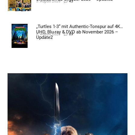
5. August 2026
43
„Turtles 1-3“ mit Authentic-Tonspur auf 4K
UHD, Blu-ray & DVD ab November 2026 –
6. August 2026
69
Update2