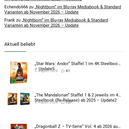
Echendo666
zu
„Nightborn“ im Blu-ray Mediabook & Standard
Varianten ab November 2026 – Update
Frank
zu
„Nightborn“ im Blu-ray Mediabook & Standard
Varianten ab November 2026 – Update
Aktuell beliebt
„Star Wars: Andor“ Staffel 1 im 4K Steelbook
– Update5
5. August 2026
61
„The Mandalorian“ Staffel 1 & 2 jeweils im 4K
Steelbook (Re-Release) ab 2025 – Update2
5. August 2026
137
„Dragonball Z – TV-Serie“ Vol. 4 ab 2026 auf