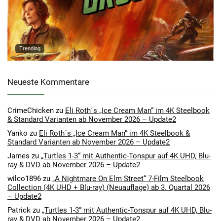
Trending
Neueste Kommentare
CrimeChicken
zu
Eli Roth´s „Ice Cream Man“ im 4K Steelbook
& Standard Varianten ab November 2026 – Update2
Yanko
zu
Eli Roth´s „Ice Cream Man“ im 4K Steelbook &
Standard Varianten ab November 2026 – Update2
James
zu
„Turtles 1-3“ mit Authentic-Tonspur auf 4K UHD, Blu-
ray & DVD ab November 2026 – Update2
wilco1896
zu
„A Nightmare On Elm Street“ 7-Film Steelbook
Collection (4K UHD + Blu-ray) (Neuauflage) ab 3. Quartal 2026
– Update2
Patrick
zu
„Turtles 1-3“ mit Authentic-Tonspur auf 4K UHD, Blu-
ray & DVD ab November 2026 – Update2