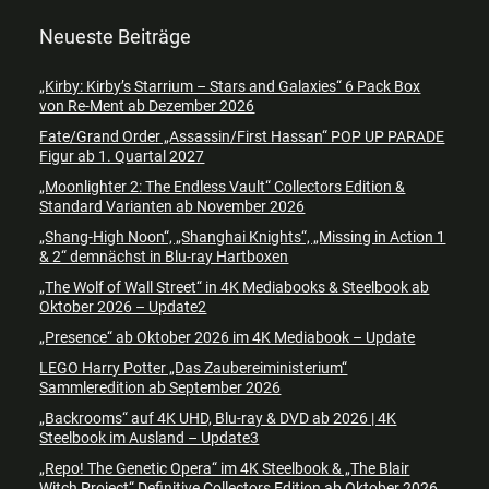
Neueste Beiträge
„Kirby: Kirby’s Starrium – Stars and Galaxies“ 6 Pack Box
von Re-Ment ab Dezember 2026
Fate/Grand Order „Assassin/First Hassan“ POP UP PARADE
Figur ab 1. Quartal 2027
„Moonlighter 2: The Endless Vault“ Collectors Edition &
Standard Varianten ab November 2026
„Shang-High Noon“, „Shanghai Knights“, „Missing in Action 1
& 2“ demnächst in Blu-ray Hartboxen
„The Wolf of Wall Street“ in 4K Mediabooks & Steelbook ab
Oktober 2026 – Update2
„Presence“ ab Oktober 2026 im 4K Mediabook – Update
LEGO Harry Potter „Das Zaubereiministerium“
Sammleredition ab September 2026
„Backrooms“ auf 4K UHD, Blu-ray & DVD ab 2026 | 4K
Steelbook im Ausland – Update3
„Repo! The Genetic Opera“ im 4K Steelbook & „The Blair
Witch Project“ Definitive Collectors Edition ab Oktober 2026