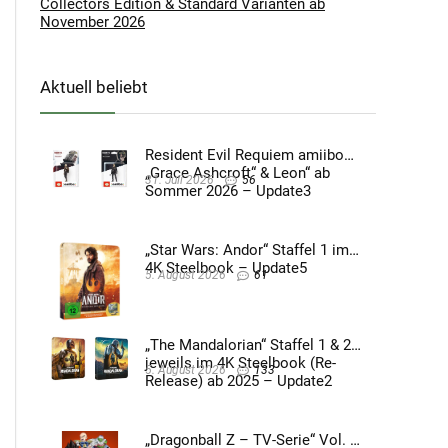
Collectors Edition & Standard Varianten ab
November 2026
Aktuell beliebt
Resident Evil Requiem amiibo
„Grace Ashcroft“ & Leon“ ab
31. Juli 2026
56
Sommer 2026 – Update3
„Star Wars: Andor“ Staffel 1 im
4K Steelbook – Update5
5. August 2026
61
„The Mandalorian“ Staffel 1 & 2
jeweils im 4K Steelbook (Re-
5. August 2026
133
Release) ab 2025 – Update2
„Dragonball Z – TV-Serie“ Vol. 4