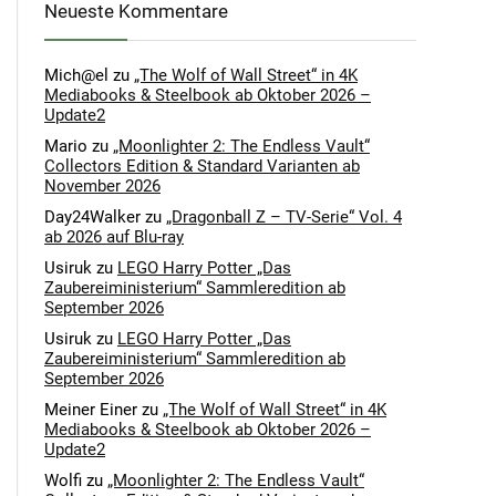
Neueste Kommentare
Mich@el
zu
„The Wolf of Wall Street“ in 4K
Mediabooks & Steelbook ab Oktober 2026 –
Update2
Mario
zu
„Moonlighter 2: The Endless Vault“
Collectors Edition & Standard Varianten ab
November 2026
Day24Walker
zu
„Dragonball Z – TV-Serie“ Vol. 4
ab 2026 auf Blu-ray
Usiruk
zu
LEGO Harry Potter „Das
Zaubereiministerium“ Sammleredition ab
September 2026
Usiruk
zu
LEGO Harry Potter „Das
Zaubereiministerium“ Sammleredition ab
September 2026
Meiner Einer
zu
„The Wolf of Wall Street“ in 4K
Mediabooks & Steelbook ab Oktober 2026 –
Update2
Wolfi
zu
„Moonlighter 2: The Endless Vault“