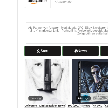
Amazon.de
Als Partner von Amazon, MediaMarkt, JPC, EBay & weiteren S
Mit „>;“ markierter Link = Partnerlink. Preise inkl. gesetzl. 
Zollgebühren außerhal
Start
News
Trending
#Anzeige
Collectors / Limited Edition News
300 (2007)
News
4K UHD
Co