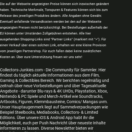
Die auf der Webseite angezeigten Preise können sich inzwischen geändert
haben. Technische Merkmale, Tonspuren & Features können sich bis zum
Release des jeweiligen Produktes ändern. Alle Angaben ohne Gewähr.
Eventuell anfallende Versandkosten werden bei den auf der Webseite
angezeigten Preisen nicht berücksichtigt. Bei Bestellungen außerhalb der
EU können unter Umständen Zollgebühren entstehen. Alle hier
ausgehenden Shopping-Links sind "Partner Links" (markiert mit ">"). Für
einen Verkauf über einen solchen Link, erhalten wir eine kleine Provision
vom jeweiligen Partnershop. Für euch fallen dabei keine zusätzlichen
Kosten an. Über eure Unterstützung freuen wir uns sehr!
Collectors-Junkies.com - Die Community für Sammler. Hier
findest du täglich aktuelle Informationen aus dem Film,
Gaming & Collectibles Bereich. Wir berichten regelmäßig und
zeitnah über neue Vorbestellungen und über Tagesaktuelle
Angebote - darunter Blu-rays & 4K UHDs, Playstation, Xbox,
Nintendo & PC Spiele und Merch-Artikel wie Soundtracks,
Artbooks, Figuren, Klemmbausteine, Comics/ Mangas uvm.
Unser Hauptaugenmerk liegt auf Sammelverpackungen wie
Beispiel Steelbooks, Mediabooks, Collectors- & Limited
Editions. Über unsere iOS & Android App habt ihr die
Möglichkeit, euch per Push Nachricht über neueste Inhalte
informieren zu lassen. Diverse Newsletter bieten wir