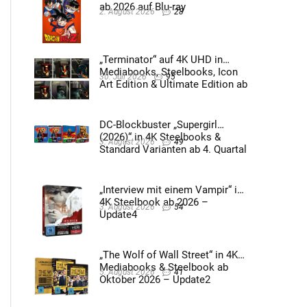
ab 2026 auf Blu-ray
2. August 2026
28
„Terminator“ auf 4K UHD in
Mediabooks, Steelbooks, Icon
30. Juli 2026
95
Art Edition & Ultimate Edition ab
2026 – Update2
DC-Blockbuster „Supergirl
(2026)“ in 4K Steelbooks &
3. August 2026
49
Standard Varianten ab 4. Quartal
2026 – Update4
„Interview mit einem Vampir“ im
4K Steelbook ab 2026 –
3. August 2026
54
Update4
„The Wolf of Wall Street“ in 4K
Mediabooks & Steelbook ab
5. August 2026
41
Oktober 2026 – Update2