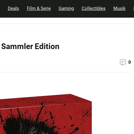
Deals
Film & Serie
Gaming
Collectibles
Musik
K Sammler Edition
0