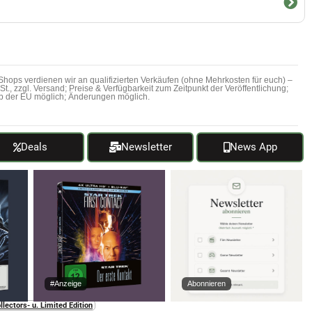
hops verdienen wir an qualifizierten Verkäufen (ohne Mehrkosten für euch) –
MwSt., zzgl. Versand; Preise & Verfügbarkeit zum Zeitpunkt der Veröffentlichung;
b der EU möglich; Änderungen möglich.
Deals
Newsletter
News App
#Anzeige
Abonnieren
llectors- u. Limited Edition