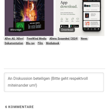
#Anzeige
Download
Al!ve AG (Alive)
FreeWind Media
Aliens Expanded (2024)
News
Dokumentation
Blu-ray
Film
Mediabook
6
KOMMENTARE