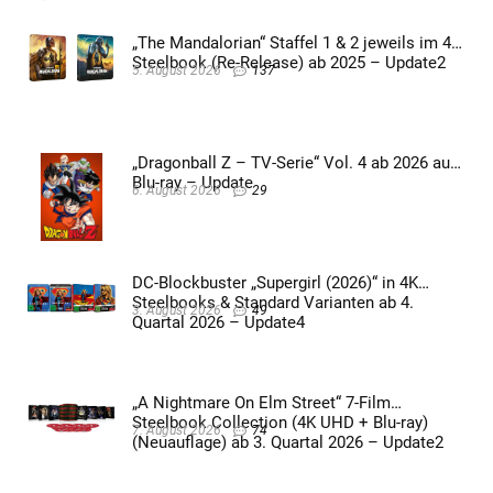
„The Mandalorian“ Staffel 1 & 2 jeweils im 4K
Steelbook (Re-Release) ab 2025 – Update2
5. August 2026
137
„Dragonball Z – TV-Serie“ Vol. 4 ab 2026 auf
Blu-ray – Update
6. August 2026
29
DC-Blockbuster „Supergirl (2026)“ in 4K
Steelbooks & Standard Varianten ab 4.
3. August 2026
49
Quartal 2026 – Update4
„A Nightmare On Elm Street“ 7-Film
Steelbook Collection (4K UHD + Blu-ray)
7. August 2026
74
(Neuauflage) ab 3. Quartal 2026 – Update2