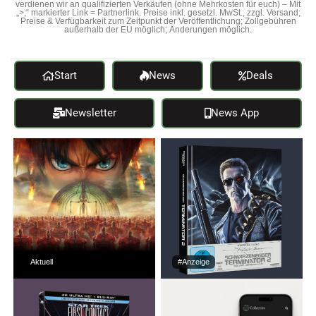
verdienen wir an qualifizierten Verkäufen (ohne Mehrkosten für euch) – Mit
„>;“ markierter Link = Partnerlink. Preise inkl. gesetzl. MwSt., zzgl. Versand;
Preise & Verfügbarkeit zum Zeitpunkt der Veröffentlichung; Zollgebühren
außerhalb der EU möglich; Änderungen möglich.
Start
News
Deals
Newsletter
News App
Aktuell
#Anzeige