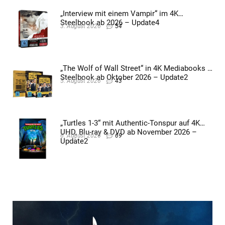
„Interview mit einem Vampir“ im 4K
Steelbook ab 2026 – Update4
3. August 2026
54
„The Wolf of Wall Street“ in 4K Mediabooks &
Steelbook ab Oktober 2026 – Update2
5. August 2026
43
„Turtles 1-3“ mit Authentic-Tonspur auf 4K
UHD, Blu-ray & DVD ab November 2026 –
6. August 2026
69
Update2