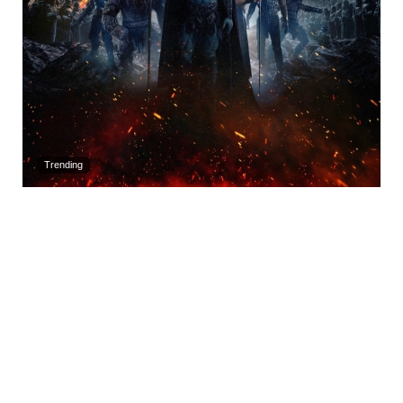
Trending
Neueste Kommentare
Usiruk
zu
Nintendo Switch 2-Kamera für 19,99€
Silver
zu
Nintendo Switch 2-Kamera für 19,99€
KingofQueefs
zu
Nintendo Switch 2-Kamera für 19,99€
Roman
zu
„Gears of War: E-Day“ Collectors Edition und weitere