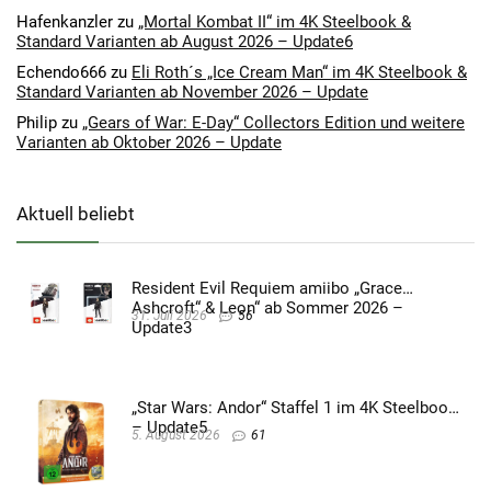
Hafenkanzler
zu
„Mortal Kombat II“ im 4K Steelbook &
Standard Varianten ab August 2026 – Update6
Echendo666
zu
Eli Roth´s „Ice Cream Man“ im 4K Steelbook &
Standard Varianten ab November 2026 – Update
Philip
zu
„Gears of War: E-Day“ Collectors Edition und weitere
Varianten ab Oktober 2026 – Update
Aktuell beliebt
Resident Evil Requiem amiibo „Grace
Ashcroft“ & Leon“ ab Sommer 2026 –
31. Juli 2026
56
Update3
„Star Wars: Andor“ Staffel 1 im 4K Steelbook
– Update5
5. August 2026
61