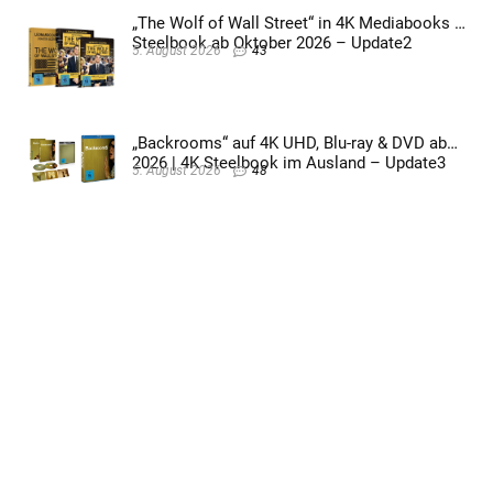
„The Wolf of Wall Street“ in 4K Mediabooks &
Steelbook ab Oktober 2026 – Update2
5. August 2026
43
„Backrooms“ auf 4K UHD, Blu-ray & DVD ab
2026 | 4K Steelbook im Ausland – Update3
5. August 2026
48