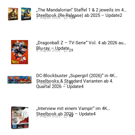
„The Mandalorian“ Staffel 1 & 2 jeweils im 4K
Steelbook (Re-Release) ab 2025 – Update2
5. August 2026
134
„Dragonball Z – TV-Serie“ Vol. 4 ab 2026 auf
Blu-ray – Update
6. August 2026
29
DC-Blockbuster „Supergirl (2026)“ in 4K
Steelbooks & Standard Varianten ab 4.
3. August 2026
49
Quartal 2026 – Update4
„Interview mit einem Vampir“ im 4K
Steelbook ab 2026 – Update4
3. August 2026
54