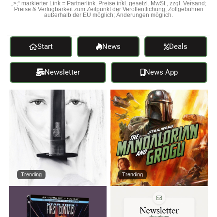
„>;“ markierter Link = Partnerlink. Preise inkl. gesetzl. MwSt., zzgl. Versand;
Preise & Verfügbarkeit zum Zeitpunkt der Veröffentlichung; Zollgebühren
außerhalb der EU möglich; Änderungen möglich.
Start
News
Deals
Newsletter
News App
Trending
Trending