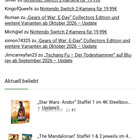
Silver
zu
Nintendo Switch 2-Kamera für 19,99€
KingofQueefs
zu
Nintendo Switch 2-Kamera für 19,99€
Roman
zu
„Gears of War: E-Day“ Collectors Edition und
weitere Varianten ab Oktober 2026 – Update
Mich@el
zu
Nintendo Switch 2-Kamera für 19,99€
simon74325
zu
„Gears of War: E-Day“ Collectors Edition und
weitere Varianten ab Oktober 2026 – Update
Jimcarreyfan23
zu
„Tschang Fu – Der Todeshammer“ auf Blu-
ray ab September 2026 – Update
Aktuell beliebt
„Star Wars: Andor“ Staffel 1 im 4K Steelbook
– Update5
5. August 2026
61
„The Mandalorian“ Staffel 1 & 2 jeweils im 4K