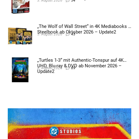
3. August 2026
54
„The Wolf of Wall Street“ in 4K Mediabooks &
Steelbook ab Oktober 2026 – Update2
5. August 2026
43
„Turtles 1-3“ mit Authentic-Tonspur auf 4K
UHD, Blu-ray & DVD ab November 2026 –
6. August 2026
69
Update2