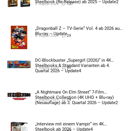
Steelbook (Re-Release) ab 2025 – Update2
5. August 2026
137
„Dragonball Z – TV-Serie“ Vol. 4 ab 2026 auf
Blu-ray – Update
6. August 2026
29
DC-Blockbuster „Supergirl (2026)“ in 4K
Steelbooks & Standard Varianten ab 4.
3. August 2026
49
Quartal 2026 – Update4
„A Nightmare On Elm Street“ 7-Film
Steelbook Collection (4K UHD + Blu-ray)
7. August 2026
74
(Neuauflage) ab 3. Quartal 2026 – Update2
„Interview mit einem Vampir“ im 4K
Steelbook ab 2026 – Update4