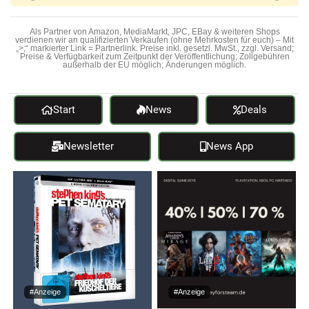
Als Partner von Amazon, MediaMarkt, JPC, EBay & weiteren Shops
verdienen wir an qualifizierten Verkäufen (ohne Mehrkosten für euch) – Mit
„>;“ markierter Link = Partnerlink. Preise inkl. gesetzl. MwSt., zzgl. Versand;
Preise & Verfügbarkeit zum Zeitpunkt der Veröffentlichung; Zollgebühren
außerhalb der EU möglich; Änderungen möglich.
Start
News
Deals
Newsletter
News App
#Anzeige
#Anzeige