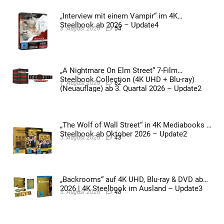
„Interview mit einem Vampir“ im 4K
Steelbook ab 2026 – Update4
3. August 2026
54
„A Nightmare On Elm Street“ 7-Film
Steelbook Collection (4K UHD + Blu-ray)
7. August 2026
62
(Neuauflage) ab 3. Quartal 2026 – Update2
„The Wolf of Wall Street“ in 4K Mediabooks &
Steelbook ab Oktober 2026 – Update2
5. August 2026
43
„Backrooms“ auf 4K UHD, Blu-ray & DVD ab
2026 | 4K Steelbook im Ausland – Update3
5. August 2026
48