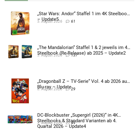
„Star Wars: Andor“ Staffel 1 im 4K Steelbook
– Update5
5. August 2026
61
„The Mandalorian“ Staffel 1 & 2 jeweils im 4K
Steelbook (Re-Release) ab 2025 – Update2
5. August 2026
137
„Dragonball Z – TV-Serie“ Vol. 4 ab 2026 auf
Blu-ray – Update
6. August 2026
29
DC-Blockbuster „Supergirl (2026)“ in 4K
Steelbooks & Standard Varianten ab 4.
3. August 2026
49
Quartal 2026 – Update4