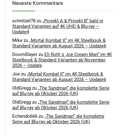
Neueste Kommentare
schnitzel78
zu
„Projekt A & Projekt B“ bald in
Standard Varianten auf 4K UHD & Blu-ray –
Update4
Mike
zu
„Mortal Kombat II“ im 4K Steelbook &
Standard Varianten ab August 2026 – Update6
DoomSlayer
zu
Eli Roth´s „Ice Cream Man“ im 4K
Steelbook & Standard Varianten ab November
2026 – Update
Joe
zu
„Mortal Kombat II“ im 4K Steelbook &
Standard Varianten ab August 2026 – Update6
OldGregg
zu
„The Sandman“ die komplette Serie
auf Blu-ray ab Oktober 2026 (UK)
OldGregg
zu
„The Sandman“ die komplette Serie
auf Blu-ray ab Oktober 2026 (UK)
Echendo666
zu
„The Sandman“ die komplette
Serie auf Blu-ray ab Oktober 2026 (UK)