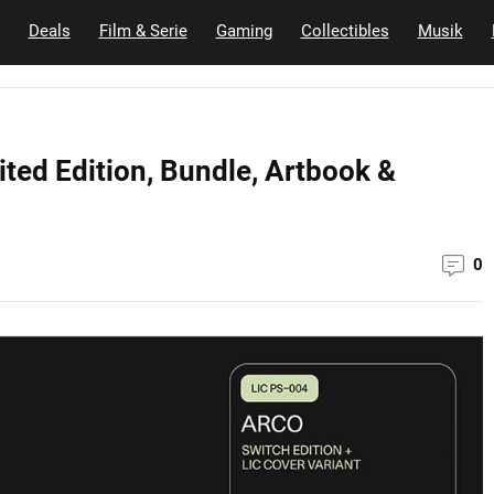
Deals
Film & Serie
Gaming
Collectibles
Musik
ited Edition, Bundle, Artbook &
0