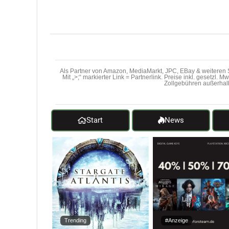
Als Partner von Amazon, MediaMarkt, JPC, EBay & weiteren S
Mit „>;“ markierter Link = Partnerlink. Preise inkl. gesetzl. 
Zollgebühren außerhal
Start
News
Trending
#Anzeige