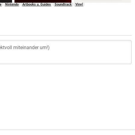
e
Nintendo
Artbooks u. Guides
Soundtrack
Vinyl