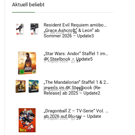
Aktuell beliebt
Resident Evil Requiem amiibo
„Grace Ashcroft“ & Leon“ ab
31. Juli 2026
56
Sommer 2026 – Update3
„Star Wars: Andor“ Staffel 1 im
4K Steelbook – Update5
5. August 2026
61
„The Mandalorian“ Staffel 1 & 2
jeweils im 4K Steelbook (Re-
5. August 2026
134
Release) ab 2025 – Update2
„Dragonball Z – TV-Serie“ Vol. 4
ab 2026 auf Blu-ray – Update
6. August 2026
29