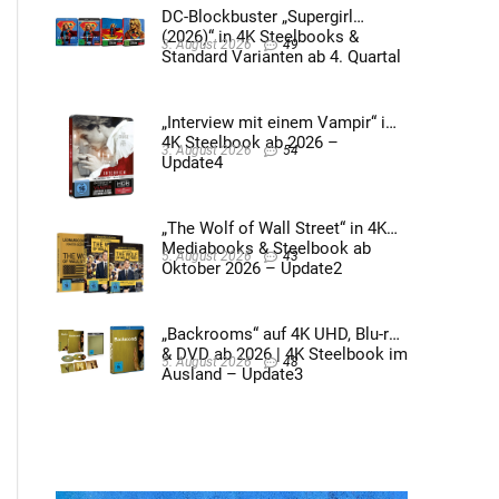
DC-Blockbuster „Supergirl
(2026)“ in 4K Steelbooks &
3. August 2026
49
Standard Varianten ab 4. Quartal
2026 – Update4
„Interview mit einem Vampir“ im
4K Steelbook ab 2026 –
3. August 2026
54
Update4
„The Wolf of Wall Street“ in 4K
Mediabooks & Steelbook ab
5. August 2026
43
Oktober 2026 – Update2
„Backrooms“ auf 4K UHD, Blu-ray
& DVD ab 2026 | 4K Steelbook im
5. August 2026
48
Ausland – Update3