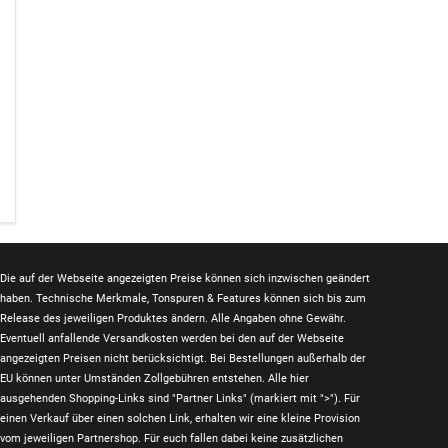
Die auf der Webseite angezeigten Preise können sich inzwischen geändert
haben. Technische Merkmale, Tonspuren & Features können sich bis zum
Release des jeweiligen Produktes ändern. Alle Angaben ohne Gewähr.
Eventuell anfallende Versandkosten werden bei den auf der Webseite
angezeigten Preisen nicht berücksichtigt. Bei Bestellungen außerhalb der
EU können unter Umständen Zollgebühren entstehen. Alle hier
ausgehenden Shopping-Links sind "Partner Links" (markiert mit ">"). Für
einen Verkauf über einen solchen Link, erhalten wir eine kleine Provision
vom jeweiligen Partnershop. Für euch fallen dabei keine zusätzlichen