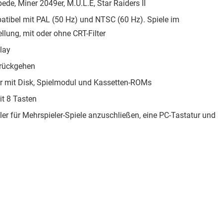
ipede, Miner 2049er, M.U.L.E, Star Raiders II
tibel mit PAL (50 Hz) und NTSC (60 Hz). Spiele im
ellung, mit oder ohne CRT-Filter
lay
urückgehen
der mit Disk, Spielmodul und Kassetten-ROMs
it 8 Tasten
er für Mehrspieler-Spiele anzuschließen, eine PC-Tastatur und