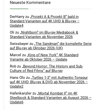
Neueste Kommentare
DerHarry
zu
„Projekt A & Projekt B“ bald in
Standard Varianten auf 4K UHD & Blu-ray –
Update4
Oli
zu
„Nightborn“ im Blu-ray Mediabook &
Standard Varianten ab November 2026
Swissbayer
zu
„The Sandman“ die komplette Serie
auf Blu-ray ab Oktober 2026 (UK)
Marcel
zu
„King of New York“ 4K Standard
Variante ab Oktober 2026 – Update
Rob
zu
„Beyond Horror: The History and Sub-
Culture of Red Films“ auf Blu-ray
Hans Olo
zu
„Turtles 1-3“ mit Authentic-Tonspur
auf 4K UHD, Blu-ray & DVD ab November 2026 –
Update2
Hafenkanzler
zu
„Mortal Kombat II“ im 4K
Steelbook & Standard Varianten ab August 2026 –
Update6