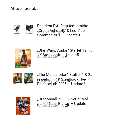
Aktuell beliebt
Resident Evil Requiem amiibo
„Grace Ashcroft“ & Leon“ ab
31. Juli 2026
56
Sommer 2026 – Update3
„Star Wars: Andor“ Staffel 1 im
4K Steelbook – Update5
5. August 2026
61
„The Mandalorian“ Staffel 1 & 2
jeweils im 4K Steelbook (Re-
5. August 2026
134
Release) ab 2025 – Update2
„Dragonball Z – TV-Serie“ Vol. 4
ab 2026 auf Blu-ray – Update
6. August 2026
29