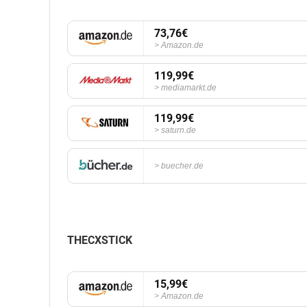
73,76€
Amazon.de
119,99€
mediamarkt.de
119,99€
saturn.de
buecher.de
THECXSTICK
15,99€
Amazon.de