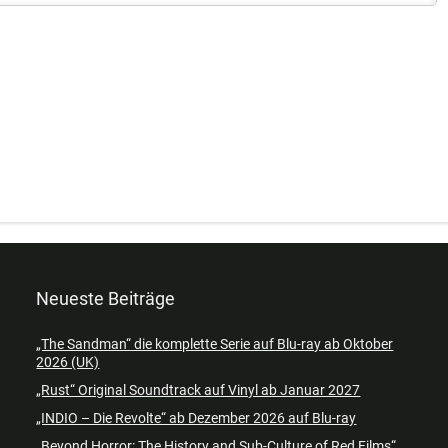
Neueste Beiträge
„The Sandman“ die komplette Serie auf Blu-ray ab Oktober
2026 (UK)
„Rust“ Original Soundtrack auf Vinyl ab Januar 2027
„INDIO – Die Revolte“ ab Dezember 2026 auf Blu-ray
„Beyond Horror: The History and Sub-Culture of Red Films“