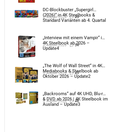
DC-Blockbuster „Supergirl
(2026)“ in 4K Steelbooks &
3. August 2026
49
Standard Varianten ab 4. Quartal
2026 – Update4
„Interview mit einem Vampir“ im
4K Steelbook ab 2026 –
3. August 2026
54
Update4
„The Wolf of Wall Street“ in 4K
Mediabooks & Steelbook ab
5. August 2026
43
Oktober 2026 – Update2
„Backrooms“ auf 4K UHD, Blu-ray
& DVD ab 2026 | 4K Steelbook im
5. August 2026
48
Ausland – Update3