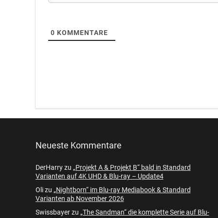
0
KOMMENTARE
Neueste Kommentare
DerHarry
zu
„Projekt A & Projekt B“ bald in Standard
Varianten auf 4K UHD & Blu-ray – Update4
Oli
zu
„Nightborn“ im Blu-ray Mediabook & Standard
Varianten ab November 2026
Swissbayer
zu
„The Sandman“ die komplette Serie auf Blu-