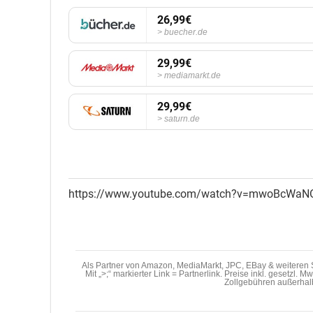
26,99€
buecher.de
29,99€
mediamarkt.de
29,99€
saturn.de
https://www.youtube.com/watch?v=mwoBcWaN
Als Partner von Amazon, MediaMarkt, JPC, EBay & weiteren S
Mit „>;“ markierter Link = Partnerlink. Preise inkl. gesetzl. 
Zollgebühren außerhal