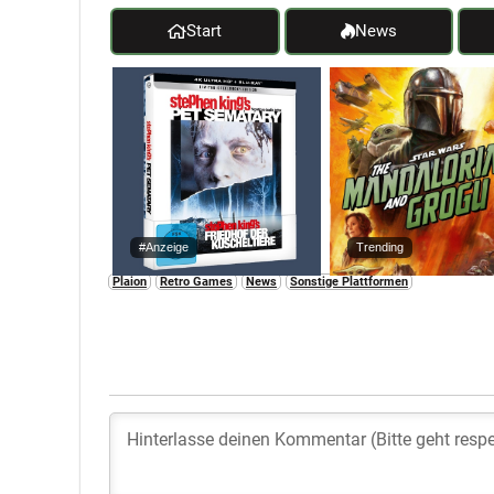
Start
News
#Anzeige
Trending
Plaion
Retro Games
News
Sonstige Plattformen