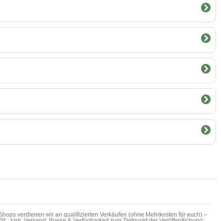
hops verdienen wir an qualifizierten Verkäufen (ohne Mehrkosten für euch) –
MwSt., zzgl. Versand; Preise & Verfügbarkeit zum Zeitpunkt der Veröffentlichung;