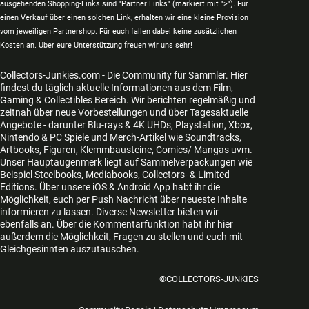
ausgehenden Shopping-Links sind "Partner Links" (markiert mit ">"). Für
einen Verkauf über einen solchen Link, erhalten wir eine kleine Provision
vom jeweiligen Partnershop. Für euch fallen dabei keine zusätzlichen
Kosten an. Über eure Unterstützung freuen wir uns sehr!
Collectors-Junkies.com - Die Community für Sammler. Hier
findest du täglich aktuelle Informationen aus dem Film,
Gaming & Collectibles Bereich. Wir berichten regelmäßig und
zeitnah über neue Vorbestellungen und über Tagesaktuelle
Angebote - darunter Blu-rays & 4K UHDs, Playstation, Xbox,
Nintendo & PC Spiele und Merch-Artikel wie Soundtracks,
Artbooks, Figuren, Klemmbausteine, Comics/ Mangas uvm.
Unser Hauptaugenmerk liegt auf Sammelverpackungen wie
Beispiel Steelbooks, Mediabooks, Collectors- & Limited
Editions. Über unsere iOS & Android App habt ihr die
Möglichkeit, euch per Push Nachricht über neueste Inhalte
informieren zu lassen. Diverse Newsletter bieten wir
ebenfalls an. Über die Kommentarfunktion habt ihr hier
außerdem die Möglichkeit, Fragen zu stellen und euch mit
Gleichgesinnten auszutauschen.
©COLLECTORS-JUNKIES