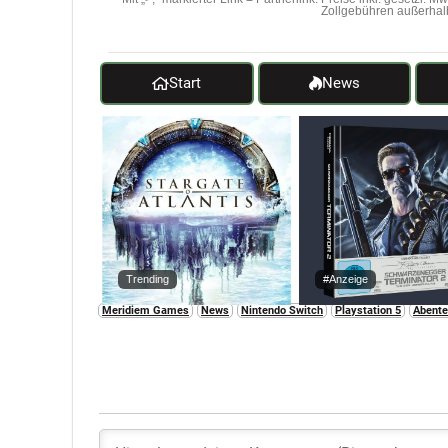
Zollgebühren außerhal
Start
News
Trending
#Anzeige
Meridiem Games
News
Nintendo Switch
Playstation 5
Abente