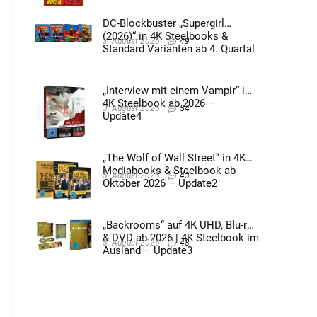
DC-Blockbuster „Supergirl
(2026)“ in 4K Steelbooks &
3. August 2026
49
Standard Varianten ab 4. Quartal
2026 – Update4
„Interview mit einem Vampir“ im
4K Steelbook ab 2026 –
3. August 2026
54
Update4
„The Wolf of Wall Street“ in 4K
Mediabooks & Steelbook ab
5. August 2026
43
Oktober 2026 – Update2
„Backrooms“ auf 4K UHD, Blu-ray
& DVD ab 2026 | 4K Steelbook im
5. August 2026
48
Ausland – Update3