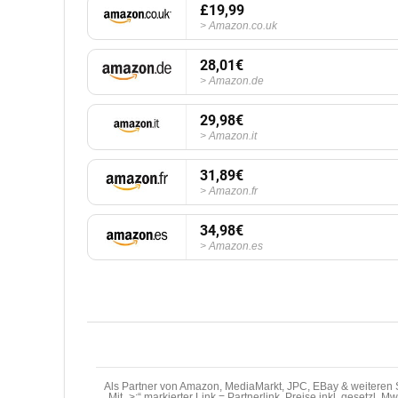
£19,99
Amazon.co.uk
28,01€
Amazon.de
29,98€
Amazon.it
31,89€
Amazon.fr
34,98€
Amazon.es
Als Partner von Amazon, MediaMarkt, JPC, EBay & weiteren S
Mit „>;“ markierter Link = Partnerlink. Preise inkl. gesetzl. 