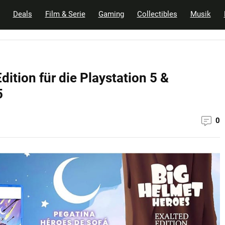
Deals
Film & Serie
Gaming
Collectibles
Musik
ition für die Playstation 5 &
5
0