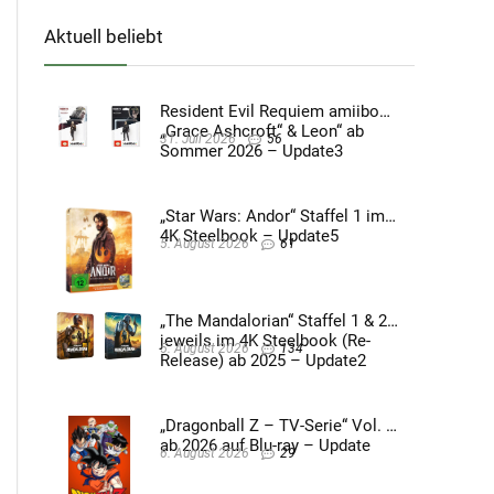
Aktuell beliebt
Resident Evil Requiem amiibo
„Grace Ashcroft“ & Leon“ ab
31. Juli 2026
56
Sommer 2026 – Update3
„Star Wars: Andor“ Staffel 1 im
4K Steelbook – Update5
5. August 2026
61
„The Mandalorian“ Staffel 1 & 2
jeweils im 4K Steelbook (Re-
5. August 2026
134
Release) ab 2025 – Update2
„Dragonball Z – TV-Serie“ Vol. 4
ab 2026 auf Blu-ray – Update
6. August 2026
29