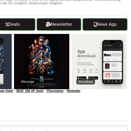
b der EU möglich; Änderungen möglich.
Deals
Newsletter
News App
#Anzeige
Download
uer Spiel
BEAT 'EM UP Spiel
Playstation
Nintendo