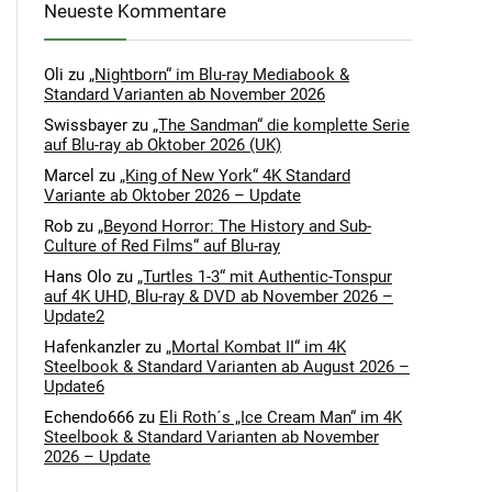
Neueste Kommentare
Oli
zu
„Nightborn“ im Blu-ray Mediabook &
Standard Varianten ab November 2026
Swissbayer
zu
„The Sandman“ die komplette Serie
auf Blu-ray ab Oktober 2026 (UK)
Marcel
zu
„King of New York“ 4K Standard
Variante ab Oktober 2026 – Update
Rob
zu
„Beyond Horror: The History and Sub-
Culture of Red Films“ auf Blu-ray
Hans Olo
zu
„Turtles 1-3“ mit Authentic-Tonspur
auf 4K UHD, Blu-ray & DVD ab November 2026 –
Update2
Hafenkanzler
zu
„Mortal Kombat II“ im 4K
Steelbook & Standard Varianten ab August 2026 –
Update6
Echendo666
zu
Eli Roth´s „Ice Cream Man“ im 4K
Steelbook & Standard Varianten ab November
2026 – Update