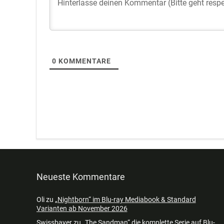
0
KOMMENTARE
Neueste Kommentare
Oli
zu
„Nightborn“ im Blu-ray Mediabook & Standard
Varianten ab November 2026
Swissbayer
zu
„The Sandman“ die komplette Serie auf Blu-