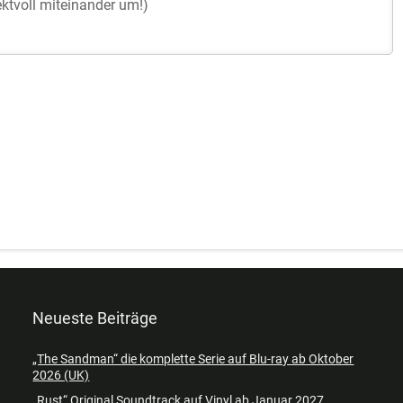
Neueste Beiträge
„The Sandman“ die komplette Serie auf Blu-ray ab Oktober
2026 (UK)
„Rust“ Original Soundtrack auf Vinyl ab Januar 2027