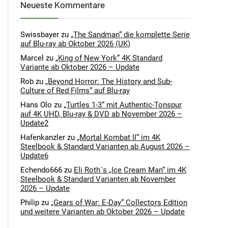
Neueste Kommentare
Swissbayer
zu
„The Sandman“ die komplette Serie
auf Blu-ray ab Oktober 2026 (UK)
Marcel
zu
„King of New York“ 4K Standard
Variante ab Oktober 2026 – Update
Rob
zu
„Beyond Horror: The History and Sub-
Culture of Red Films“ auf Blu-ray
Hans Olo
zu
„Turtles 1-3“ mit Authentic-Tonspur
auf 4K UHD, Blu-ray & DVD ab November 2026 –
Update2
Hafenkanzler
zu
„Mortal Kombat II“ im 4K
Steelbook & Standard Varianten ab August 2026 –
Update6
Echendo666
zu
Eli Roth´s „Ice Cream Man“ im 4K
Steelbook & Standard Varianten ab November
2026 – Update
Philip
zu
„Gears of War: E-Day“ Collectors Edition
und weitere Varianten ab Oktober 2026 – Update