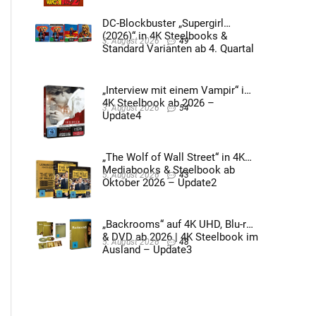
DC-Blockbuster „Supergirl
(2026)“ in 4K Steelbooks &
3. August 2026
49
Standard Varianten ab 4. Quartal
2026 – Update4
„Interview mit einem Vampir“ im
4K Steelbook ab 2026 –
3. August 2026
54
Update4
„The Wolf of Wall Street“ in 4K
Mediabooks & Steelbook ab
5. August 2026
43
Oktober 2026 – Update2
„Backrooms“ auf 4K UHD, Blu-ray
& DVD ab 2026 | 4K Steelbook im
5. August 2026
48
Ausland – Update3