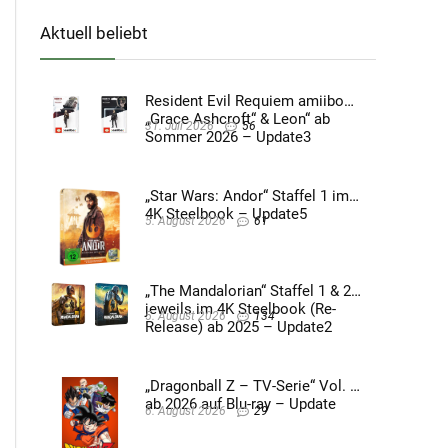
Aktuell beliebt
Resident Evil Requiem amiibo
„Grace Ashcroft“ & Leon“ ab
31. Juli 2026
56
Sommer 2026 – Update3
„Star Wars: Andor“ Staffel 1 im
4K Steelbook – Update5
5. August 2026
61
„The Mandalorian“ Staffel 1 & 2
jeweils im 4K Steelbook (Re-
5. August 2026
134
Release) ab 2025 – Update2
„Dragonball Z – TV-Serie“ Vol. 4
ab 2026 auf Blu-ray – Update
6. August 2026
29