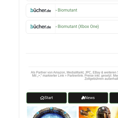
Biomutant
Biomutant (Xbox One)
Als Partner von Amazon, MediaMarkt, JPC, EBay & weiteren S
Mit „>;“ markierter Link = Partnerlink. Preise inkl. gesetzl. 
Zollgebühren außerhal
Start
News