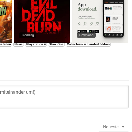
Trending
Download
estellen
News
Playstation 4
Xbox One
Collectors- u. Limited Edition
Neueste