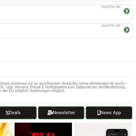
buecher.de
buecher.de
hops verdienen wir an qualifizierten Verkäufen (ohne Mehrkosten für euch) –
MwSt., zzgl. Versand; Preise & Verfügbarkeit zum Zeitpunkt der Veröffentlichung;
b der EU möglich; Änderungen möglich.
Deals
Newsletter
News App