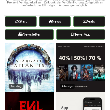
Preise & Verfügbarkeit zum Zeitpunkt der Veröffentlichung; Zollgebühren
außerhalb der EU möglich; Änderungen möglich.
Start
News
Deals
Newsletter
News App
Trending
#Anzeige