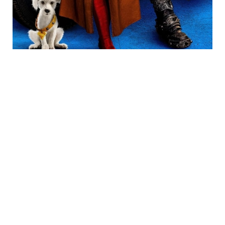
Trending
Neueste Kommentare
DoomSlayer
zu
Eli Roth´s „Ice Cream Man“ im 4K Steelbook &
Standard Varianten ab November 2026 – Update
Joe
zu
„Mortal Kombat II“ im 4K Steelbook & Standard Varianten ab
August 2026 – Update6
OldGregg
zu
„The Sandman“ die komplette Serie auf Blu-ray ab
Oktober 2026 (UK)