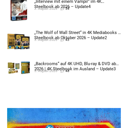
„Interview mit einem Vampir“ im 4K
Steelbook ab 2026 – Update4
3. August 2026
54
„The Wolf of Wall Street“ in 4K Mediabooks &
Steelbook ab Oktober 2026 – Update2
5. August 2026
43
„Backrooms“ auf 4K UHD, Blu-ray & DVD ab
2026 | 4K Steelbook im Ausland – Update3
5. August 2026
48