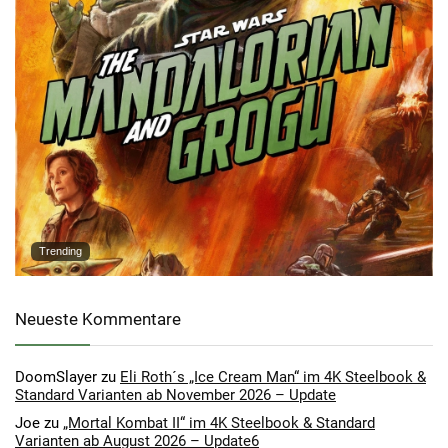
Trending
Neueste Kommentare
DoomSlayer
zu
Eli Roth´s „Ice Cream Man“ im 4K Steelbook &
Standard Varianten ab November 2026 – Update
Joe
zu
„Mortal Kombat II“ im 4K Steelbook & Standard
Varianten ab August 2026 – Update6