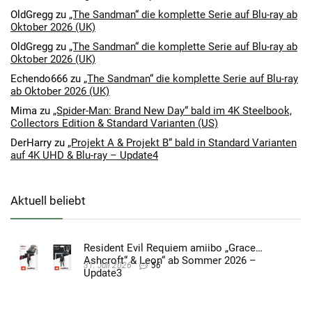
OldGregg
zu
„The Sandman“ die komplette Serie auf Blu-ray ab
Oktober 2026 (UK)
OldGregg
zu
„The Sandman“ die komplette Serie auf Blu-ray ab
Oktober 2026 (UK)
Echendo666
zu
„The Sandman“ die komplette Serie auf Blu-ray
ab Oktober 2026 (UK)
Mima
zu
„Spider-Man: Brand New Day“ bald im 4K Steelbook,
Collectors Edition & Standard Varianten (US)
DerHarry
zu
„Projekt A & Projekt B“ bald in Standard Varianten
auf 4K UHD & Blu-ray – Update4
Aktuell beliebt
Resident Evil Requiem amiibo „Grace
Ashcroft“ & Leon“ ab Sommer 2026 –
31. Juli 2026
56
Update3