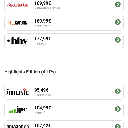
169,99€
mediamarkt.de
169,99€
saturn.de
177,99€
hhv.de
Highlights Edition (4 LPs)
95,49€
imusic.de
104,99€
jpc.de
107,42€