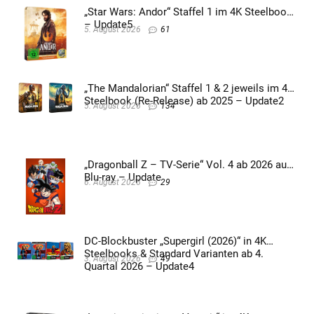
„Star Wars: Andor“ Staffel 1 im 4K Steelbook
– Update5
5. August 2026
61
„The Mandalorian“ Staffel 1 & 2 jeweils im 4K
Steelbook (Re-Release) ab 2025 – Update2
5. August 2026
134
„Dragonball Z – TV-Serie“ Vol. 4 ab 2026 auf
Blu-ray – Update
6. August 2026
29
DC-Blockbuster „Supergirl (2026)“ in 4K
Steelbooks & Standard Varianten ab 4.
3. August 2026
49
Quartal 2026 – Update4