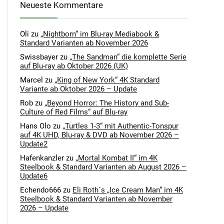
Neueste Kommentare
Oli
zu
„Nightborn“ im Blu-ray Mediabook &
Standard Varianten ab November 2026
Swissbayer
zu
„The Sandman“ die komplette Serie
auf Blu-ray ab Oktober 2026 (UK)
Marcel
zu
„King of New York“ 4K Standard
Variante ab Oktober 2026 – Update
Rob
zu
„Beyond Horror: The History and Sub-
Culture of Red Films“ auf Blu-ray
Hans Olo
zu
„Turtles 1-3“ mit Authentic-Tonspur
auf 4K UHD, Blu-ray & DVD ab November 2026 –
Update2
Hafenkanzler
zu
„Mortal Kombat II“ im 4K
Steelbook & Standard Varianten ab August 2026 –
Update6
Echendo666
zu
Eli Roth´s „Ice Cream Man“ im 4K
Steelbook & Standard Varianten ab November
2026 – Update