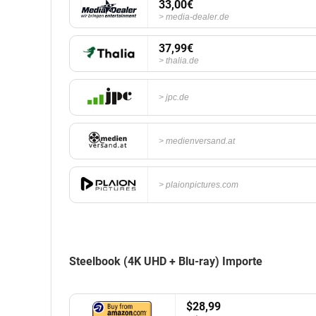
33,00€
media-dealer.de
37,99€
thalia.de
jpc.de
medienversand.at
plaionpictures.com
Steelbook (4K UHD + Blu-ray) Importe
$28,99