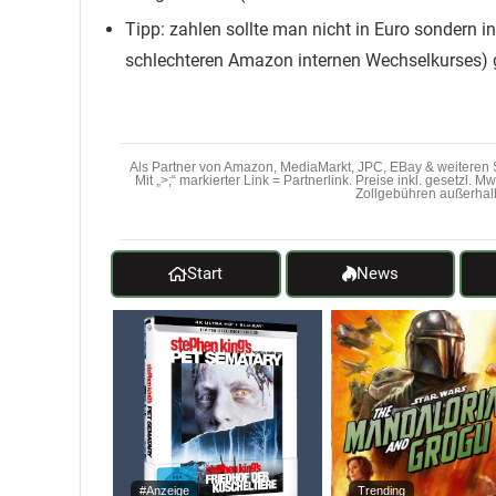
Tipp: zahlen sollte man nicht in Euro sondern 
schlechteren Amazon internen Wechselkurses) g
Als Partner von Amazon, MediaMarkt, JPC, EBay & weiteren S
Mit „>;“ markierter Link = Partnerlink. Preise inkl. gesetzl. 
Zollgebühren außerhal
Start
News
#Anzeige
Trending