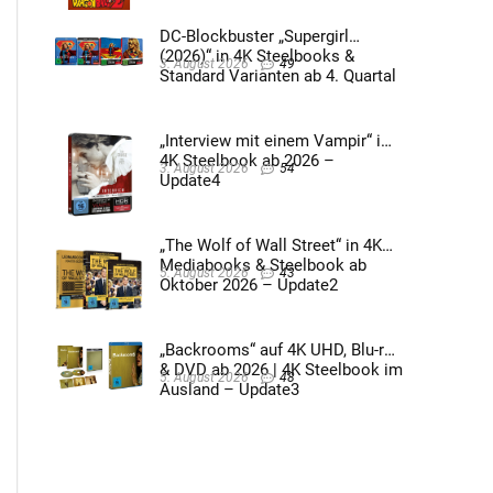
DC-Blockbuster „Supergirl
(2026)“ in 4K Steelbooks &
3. August 2026
49
Standard Varianten ab 4. Quartal
2026 – Update4
„Interview mit einem Vampir“ im
4K Steelbook ab 2026 –
3. August 2026
54
Update4
„The Wolf of Wall Street“ in 4K
Mediabooks & Steelbook ab
5. August 2026
43
Oktober 2026 – Update2
„Backrooms“ auf 4K UHD, Blu-ray
& DVD ab 2026 | 4K Steelbook im
5. August 2026
48
Ausland – Update3