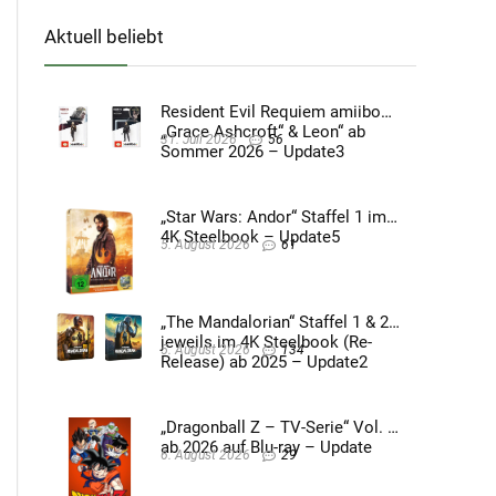
Aktuell beliebt
Resident Evil Requiem amiibo
„Grace Ashcroft“ & Leon“ ab
31. Juli 2026
56
Sommer 2026 – Update3
„Star Wars: Andor“ Staffel 1 im
4K Steelbook – Update5
5. August 2026
61
„The Mandalorian“ Staffel 1 & 2
jeweils im 4K Steelbook (Re-
5. August 2026
134
Release) ab 2025 – Update2
„Dragonball Z – TV-Serie“ Vol. 4
ab 2026 auf Blu-ray – Update
6. August 2026
29