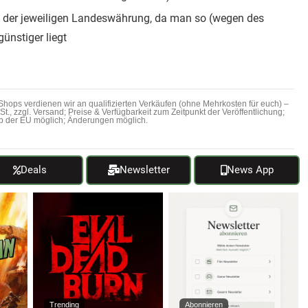
in der jeweiligen Landeswährung, da man so (wegen des
ünstiger liegt
hops verdienen wir an qualifizierten Verkäufen (ohne Mehrkosten für euch) –
MwSt., zzgl. Versand; Preise & Verfügbarkeit zum Zeitpunkt der Veröffentlichung;
b der EU möglich; Änderungen möglich.
Deals
Newsletter
News App
Trending
Abonnieren