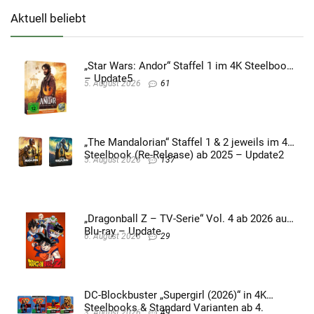
Aktuell beliebt
„Star Wars: Andor“ Staffel 1 im 4K Steelbook
– Update5
5. August 2026
61
„The Mandalorian“ Staffel 1 & 2 jeweils im 4K
Steelbook (Re-Release) ab 2025 – Update2
5. August 2026
137
„Dragonball Z – TV-Serie“ Vol. 4 ab 2026 auf
Blu-ray – Update
6. August 2026
29
DC-Blockbuster „Supergirl (2026)“ in 4K
Steelbooks & Standard Varianten ab 4.
3. August 2026
49