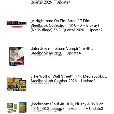
Quartal 2026 – Update4
„A Nightmare On Elm Street“ 7-Film
Steelbook Collection (4K UHD + Blu-ray)
7. August 2026
73
(Neuauflage) ab 3. Quartal 2026 – Update2
„Interview mit einem Vampir“ im 4K
Steelbook ab 2026 – Update4
3. August 2026
54
„The Wolf of Wall Street“ in 4K Mediabooks &
Steelbook ab Oktober 2026 – Update2
5. August 2026
43
„Backrooms“ auf 4K UHD, Blu-ray & DVD ab
2026 | 4K Steelbook im Ausland – Update3
5. August 2026
48