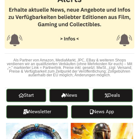
Als Partner von Amazon, MediaMarkt, JPC, EBay & weiteren Shops
verdienen wir an qualifizierten Verkäufen (ohne Mehrkosten für euch) – Mit
„>;“ markierter Link = Partnerlink. Preise inkl. gesetzl. MwSt., zzgl. Versand;
Preise & Verfügbarkeit zum Zeitpunkt der Veröffentlichung; Zollgebühren
außerhalb der EU möglich; Änderungen möglich.
Start
News
Deals
Newsletter
News App