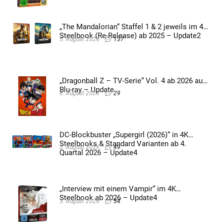
„The Mandalorian“ Staffel 1 & 2 jeweils im 4K
Steelbook (Re-Release) ab 2025 – Update2
5. August 2026
137
„Dragonball Z – TV-Serie“ Vol. 4 ab 2026 auf
Blu-ray – Update
6. August 2026
29
DC-Blockbuster „Supergirl (2026)“ in 4K
Steelbooks & Standard Varianten ab 4.
3. August 2026
49
Quartal 2026 – Update4
„Interview mit einem Vampir“ im 4K
Steelbook ab 2026 – Update4
3. August 2026
54