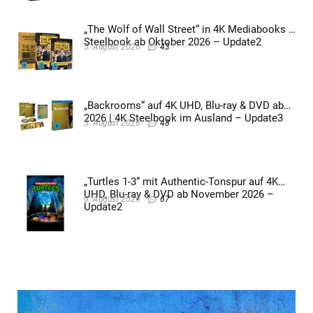
„The Wolf of Wall Street“ in 4K Mediabooks &
Steelbook ab Oktober 2026 – Update2
5. August 2026
43
„Backrooms“ auf 4K UHD, Blu-ray & DVD ab
2026 | 4K Steelbook im Ausland – Update3
5. August 2026
48
„Turtles 1-3“ mit Authentic-Tonspur auf 4K
UHD, Blu-ray & DVD ab November 2026 –
6. August 2026
67
Update2