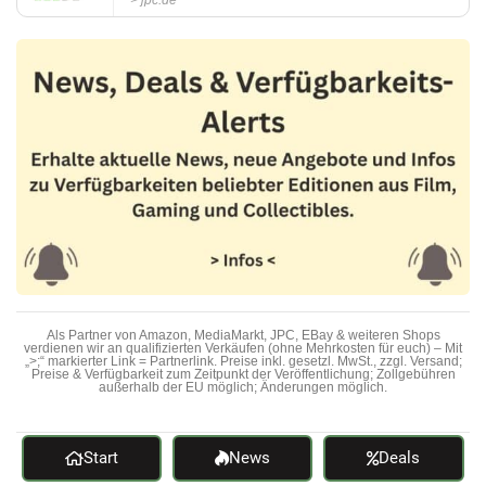
jpc.de
Als Partner von Amazon, MediaMarkt, JPC, EBay & weiteren Shops
verdienen wir an qualifizierten Verkäufen (ohne Mehrkosten für euch) – Mit
„>;“ markierter Link = Partnerlink. Preise inkl. gesetzl. MwSt., zzgl. Versand;
Preise & Verfügbarkeit zum Zeitpunkt der Veröffentlichung; Zollgebühren
außerhalb der EU möglich; Änderungen möglich.
Start
News
Deals