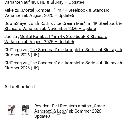
Varianten auf 4K UHD & Blu-ray – Update4
Mike
zu
„Mortal Kombat II“ im 4K Steelbook & Standard
Varianten ab August 2026 – Update6
DoomSlayer
zu
Eli Roth´s „Ice Cream Man“ im 4K Steelbook &
Standard Varianten ab November 2026 – Update
Joe
zu
„Mortal Kombat II“ im 4K Steelbook & Standard
Varianten ab August 2026 – Update6
OldGregg
zu
„The Sandman“ die komplette Serie auf Blu-ray ab
Oktober 2026 (UK)
OldGregg
zu
„The Sandman“ die komplette Serie auf Blu-ray ab
Oktober 2026 (UK)
Aktuell beliebt
Resident Evil Requiem amiibo „Grace
Ashcroft“ & Leon“ ab Sommer 2026 –
31. Juli 2026
56
Update3