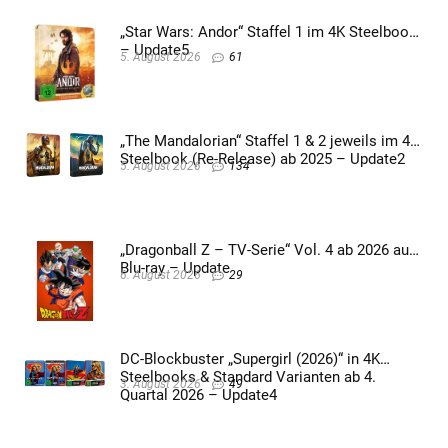
„Star Wars: Andor“ Staffel 1 im 4K Steelbook
– Update5
5. August 2026
61
„The Mandalorian“ Staffel 1 & 2 jeweils im 4K
Steelbook (Re-Release) ab 2025 – Update2
5. August 2026
134
„Dragonball Z – TV-Serie“ Vol. 4 ab 2026 auf
Blu-ray – Update
6. August 2026
29
DC-Blockbuster „Supergirl (2026)“ in 4K
Steelbooks & Standard Varianten ab 4.
3. August 2026
49
Quartal 2026 – Update4