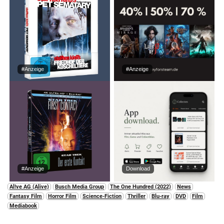
#Anzeige
#Anzeige
#Anzeige
Download
Al!ve AG (Alive)
Busch Media Group
The One Hundred (2022)
News
Fantasy Film
Horror Film
Science-Fiction
Thriller
Blu-ray
DVD
Film
Mediabook