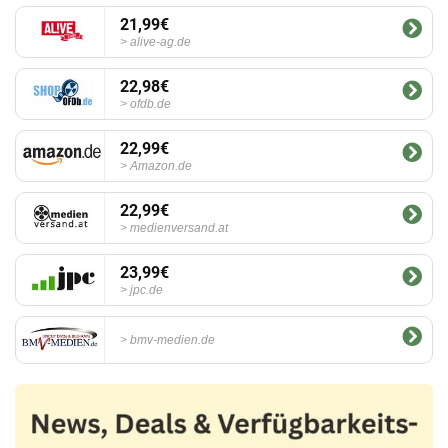
21,99€
alive-ag.de
22,98€
ofdb.de
22,99€
Amazon.de
22,99€
medienversand.at
23,99€
jpc.de
bmv-medien.de