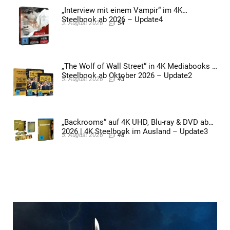
„Interview mit einem Vampir“ im 4K
Steelbook ab 2026 – Update4
3. August 2026
54
„The Wolf of Wall Street“ in 4K Mediabooks &
Steelbook ab Oktober 2026 – Update2
5. August 2026
43
„Backrooms“ auf 4K UHD, Blu-ray & DVD ab
2026 | 4K Steelbook im Ausland – Update3
5. August 2026
48