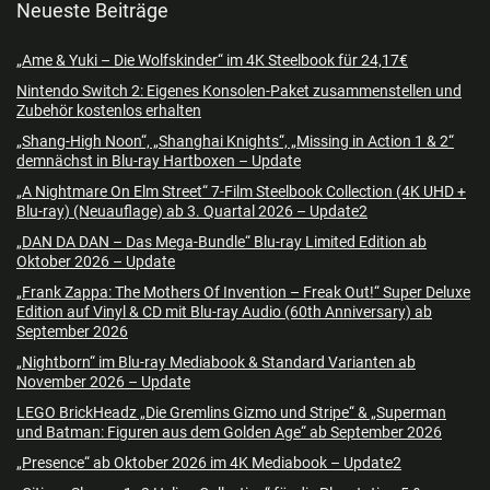
Neueste Beiträge
„Ame & Yuki – Die Wolfskinder“ im 4K Steelbook für 24,17€
Nintendo Switch 2: Eigenes Konsolen-Paket zusammenstellen und
Zubehör kostenlos erhalten
„Shang-High Noon“, „Shanghai Knights“, „Missing in Action 1 & 2“
demnächst in Blu-ray Hartboxen – Update
„A Nightmare On Elm Street“ 7-Film Steelbook Collection (4K UHD +
Blu-ray) (Neuauflage) ab 3. Quartal 2026 – Update2
„DAN DA DAN – Das Mega-Bundle“ Blu-ray Limited Edition ab
Oktober 2026 – Update
„Frank Zappa: The Mothers Of Invention – Freak Out!“ Super Deluxe
Edition auf Vinyl & CD mit Blu-ray Audio (60th Anniversary) ab
September 2026
„Nightborn“ im Blu-ray Mediabook & Standard Varianten ab
November 2026 – Update
LEGO BrickHeadz „Die Gremlins Gizmo und Stripe“ & „Superman
und Batman: Figuren aus dem Golden Age“ ab September 2026
„Presence“ ab Oktober 2026 im 4K Mediabook – Update2