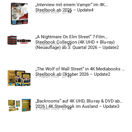
„Interview mit einem Vampir“ im 4K
Steelbook ab 2026 – Update4
3. August 2026
54
„A Nightmare On Elm Street“ 7-Film
Steelbook Collection (4K UHD + Blu-ray)
7. August 2026
66
(Neuauflage) ab 3. Quartal 2026 – Update2
„The Wolf of Wall Street“ in 4K Mediabooks &
Steelbook ab Oktober 2026 – Update2
5. August 2026
43
„Backrooms“ auf 4K UHD, Blu-ray & DVD ab
2026 | 4K Steelbook im Ausland – Update3
5. August 2026
48