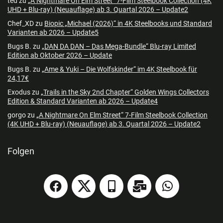
ted
zu
„A Nightmare On Elm Street“ 7-Film Steelbook Collection (4K
UHD + Blu-ray) (Neuauflage) ab 3. Quartal 2026 – Update2
Chef_XD
zu
Biopic „Michael (2026)“ in 4K Steelbooks und Standard
Varianten ab 2026 – Update5
Bugs B.
zu
„DAN DA DAN – Das Mega-Bundle“ Blu-ray Limited
Edition ab Oktober 2026 – Update
Bugs B.
zu
„Ame & Yuki – Die Wolfskinder“ im 4K Steelbook für
24,17€
Exodus
zu
„Trails in the Sky 2nd Chapter“ Golden Wings Collectors
Edition & Standard Varianten ab 2026 – Update4
gorgo
zu
„A Nightmare On Elm Street“ 7-Film Steelbook Collection
(4K UHD + Blu-ray) (Neuauflage) ab 3. Quartal 2026 – Update2
Folgen