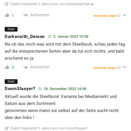
Zuletzt bearbeitet 3 Jahre zuvor von AnimedudeYeah🔥
Antworten
0
Antworten zeigen
(2)
Gast
Darkwraith_Demon
2. Januar 2023 10:58
Na ob das noch was wird mit dem Steelbook, schau jeden tag
auf die entsprechenen Seiten aber da tut sich nichts, und bald
erscheint es ja.
Antworten
3
Antworten zeigen
(3)
Gast
DoomSlaayer?
18. Dezember 2022 14:08
Aktuell wurde die Steelbook Variante bei Mediamarkt und
Saturn aus dem Sortiment
genommen wenn mann sie selbst auf der Seite sucht nicht
über den links !
Zuletzt bearbeitet 3 Jahre zuvor von DoomSlaayer?