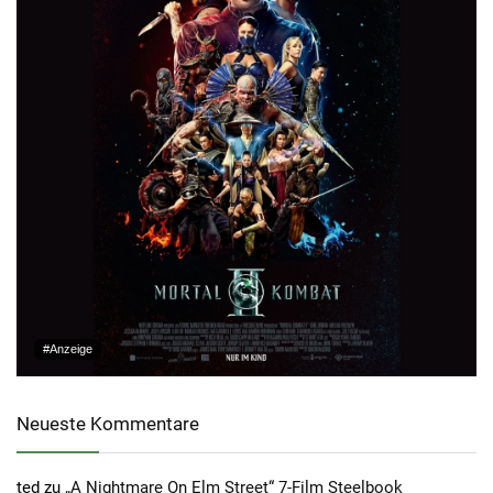
#Anzeige
Neueste Kommentare
ted
zu
„A Nightmare On Elm Street“ 7-Film Steelbook