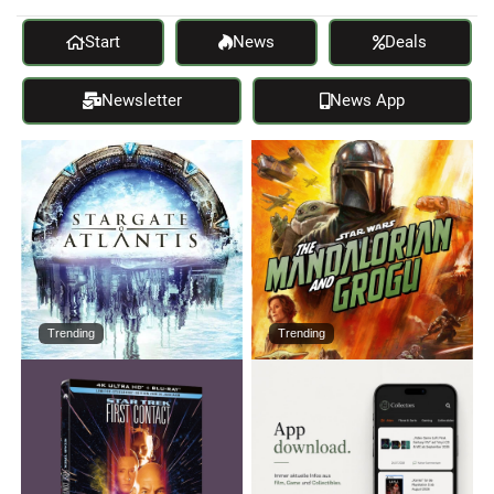
Start
News
Deals
Newsletter
News App
Trending
Trending