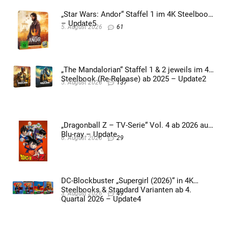
„Star Wars: Andor“ Staffel 1 im 4K Steelbook
– Update5
5. August 2026
61
„The Mandalorian“ Staffel 1 & 2 jeweils im 4K
Steelbook (Re-Release) ab 2025 – Update2
5. August 2026
137
„Dragonball Z – TV-Serie“ Vol. 4 ab 2026 auf
Blu-ray – Update
6. August 2026
29
DC-Blockbuster „Supergirl (2026)“ in 4K
Steelbooks & Standard Varianten ab 4.
3. August 2026
49
Quartal 2026 – Update4