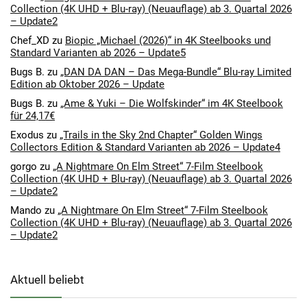
Collection (4K UHD + Blu-ray) (Neuauflage) ab 3. Quartal 2026
– Update2
Chef_XD
zu
Biopic „Michael (2026)“ in 4K Steelbooks und
Standard Varianten ab 2026 – Update5
Bugs B.
zu
„DAN DA DAN – Das Mega-Bundle“ Blu-ray Limited
Edition ab Oktober 2026 – Update
Bugs B.
zu
„Ame & Yuki – Die Wolfskinder“ im 4K Steelbook
für 24,17€
Exodus
zu
„Trails in the Sky 2nd Chapter“ Golden Wings
Collectors Edition & Standard Varianten ab 2026 – Update4
gorgo
zu
„A Nightmare On Elm Street“ 7-Film Steelbook
Collection (4K UHD + Blu-ray) (Neuauflage) ab 3. Quartal 2026
– Update2
Mando
zu
„A Nightmare On Elm Street“ 7-Film Steelbook
Collection (4K UHD + Blu-ray) (Neuauflage) ab 3. Quartal 2026
– Update2
Aktuell beliebt