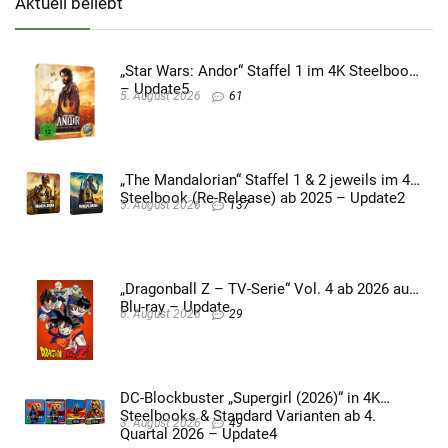
Aktuell beliebt
„Star Wars: Andor“ Staffel 1 im 4K Steelbook
– Update5
5. August 2026
61
„The Mandalorian“ Staffel 1 & 2 jeweils im 4K
Steelbook (Re-Release) ab 2025 – Update2
5. August 2026
137
„Dragonball Z – TV-Serie“ Vol. 4 ab 2026 auf
Blu-ray – Update
6. August 2026
29
DC-Blockbuster „Supergirl (2026)“ in 4K
Steelbooks & Standard Varianten ab 4.
3. August 2026
49
Quartal 2026 – Update4