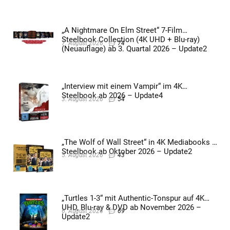
„A Nightmare On Elm Street“ 7-Film
Steelbook Collection (4K UHD + Blu-ray)
7. August 2026
74
(Neuauflage) ab 3. Quartal 2026 – Update2
„Interview mit einem Vampir“ im 4K
Steelbook ab 2026 – Update4
3. August 2026
54
„The Wolf of Wall Street“ in 4K Mediabooks &
Steelbook ab Oktober 2026 – Update2
5. August 2026
43
„Turtles 1-3“ mit Authentic-Tonspur auf 4K
UHD, Blu-ray & DVD ab November 2026 –
6. August 2026
69
Update2