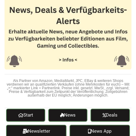
Als Partner von Amazon, MediaMarkt, JPC, EBay & weiteren Shops
verdienen wir an qualifizierten Verkäufen (ohne Mehrkosten für euch) – Mit
„>;“ markierter Link = Partnerlink. Preise inkl. gesetzl. MwSt., zzgl. Versand;
Preise & Verfügbarkeit zum Zeitpunkt der Veröffentlichung; Zollgebühren
außerhalb der EU möglich; Änderungen möglich.
Start
News
Deals
Newsletter
News App