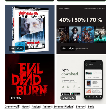
#Anzeige
#Anzeige
Trending
Download
Crunchyroll
News
Action
Anime
Science-Fiction
Blu-ray
Serie