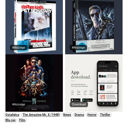
#Anzeige
#Anzeige
#Anzeige
Download
Ostalgica
The Amazing Mr. X (1948)
News
Drama
Horror
Thriller
Blu-ray
Film