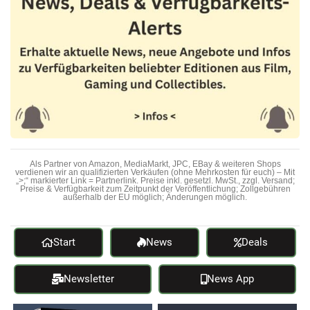
Als Partner von Amazon, MediaMarkt, JPC, EBay & weiteren Shops
verdienen wir an qualifizierten Verkäufen (ohne Mehrkosten für euch) – Mit
„>;“ markierter Link = Partnerlink. Preise inkl. gesetzl. MwSt., zzgl. Versand;
Preise & Verfügbarkeit zum Zeitpunkt der Veröffentlichung; Zollgebühren
außerhalb der EU möglich; Änderungen möglich.
Start
News
Deals
Newsletter
News App