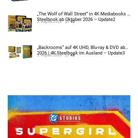
„The Wolf of Wall Street“ in 4K Mediabooks &
Steelbook ab Oktober 2026 – Update2
5. August 2026
43
„Backrooms“ auf 4K UHD, Blu-ray & DVD ab
2026 | 4K Steelbook im Ausland – Update3
5. August 2026
48