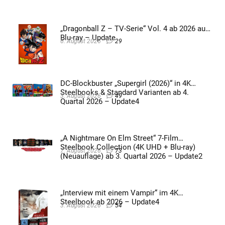
„Dragonball Z – TV-Serie“ Vol. 4 ab 2026 auf
Blu-ray – Update
6. August 2026
29
DC-Blockbuster „Supergirl (2026)“ in 4K
Steelbooks & Standard Varianten ab 4.
3. August 2026
49
Quartal 2026 – Update4
„A Nightmare On Elm Street“ 7-Film
Steelbook Collection (4K UHD + Blu-ray)
7. August 2026
73
(Neuauflage) ab 3. Quartal 2026 – Update2
„Interview mit einem Vampir“ im 4K
Steelbook ab 2026 – Update4
3. August 2026
54