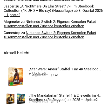
Jasper
zu
„A Nightmare On Elm Street“ 7-Film Steelbook
Collection (4K UHD + Blu-ray) (Neuauflage) ab 3. Quartal 2026
– Update2
Mogmeier
zu
Nintendo Switch 2: Eigenes Konsolen-Paket
zusammenstellen und Zubehör kostenlos erhalten
Gamestop
zu
Nintendo Switch 2: Eigenes Konsolen-Paket
zusammenstellen und Zubehör kostenlos erhalten
Aktuell beliebt
„Star Wars: Andor“ Staffel 1 im 4K Steelbook
– Update5
5. August 2026
61
„The Mandalorian“ Staffel 1 & 2 jeweils im 4K
Steelbook (Re-Release) ab 2025 – Update2
5. August 2026
137