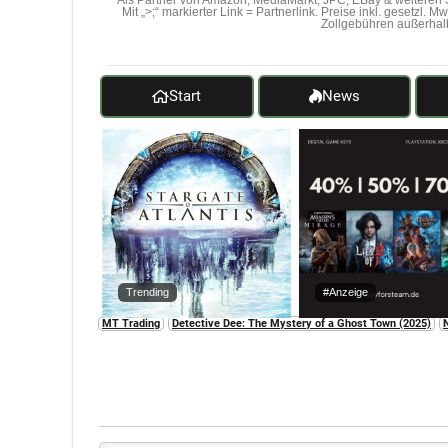
Als Partner von Amazon, MediaMarkt, JPC, EBay & weiteren S
Mit „>;“ markierter Link = Partnerlink. Preise inkl. gesetzl. 
Zollgebühren außerhal
Start
News
Trending
#Anzeige
MT Trading
Detective Dee: The Mystery of a Ghost Town (2025)