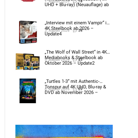
7. August 2026
74
UHD + Blu-ray) (Neuauflage) ab
3. Quartal 2026 – Update2
„Interview mit einem Vampir“ im
4K Steelbook ab 2026 –
3. August 2026
54
Update4
„The Wolf of Wall Street“ in 4K
Mediabooks & Steelbook ab
5. August 2026
43
Oktober 2026 – Update2
„Turtles 1-3“ mit Authentic-
Tonspur auf 4K UHD, Blu-ray &
6. August 2026
69
DVD ab November 2026 –
Update2