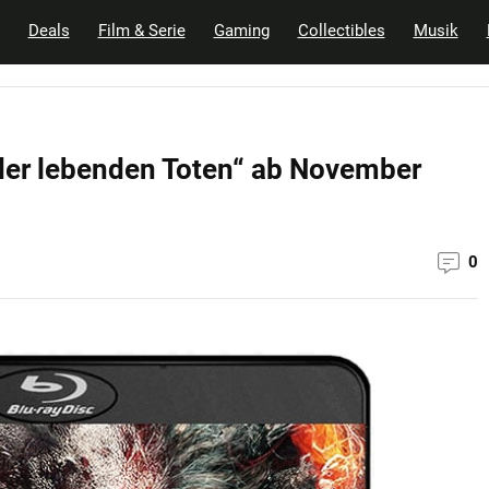
Deals
Film & Serie
Gaming
Collectibles
Musik
 der lebenden Toten“ ab November
0