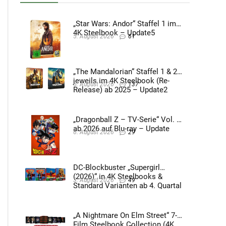
„Star Wars: Andor“ Staffel 1 im
4K Steelbook – Update5
5. August 2026
61
„The Mandalorian“ Staffel 1 & 2
jeweils im 4K Steelbook (Re-
5. August 2026
137
Release) ab 2025 – Update2
„Dragonball Z – TV-Serie“ Vol. 4
ab 2026 auf Blu-ray – Update
6. August 2026
29
DC-Blockbuster „Supergirl
(2026)“ in 4K Steelbooks &
3. August 2026
49
Standard Varianten ab 4. Quartal
2026 – Update4
„A Nightmare On Elm Street“ 7-
Film Steelbook Collection (4K