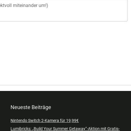
Neueste Beiträge
Nintendo Switch 2-Kamera für 19,99€
Lumibricks: „Build Your Summer Getaway“-Aktion mit Gratis-