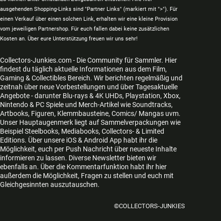
ausgehenden Shopping-Links sind "Partner Links" (markiert mit ">"). Für
einen Verkauf über einen solchen Link, erhalten wir eine kleine Provision
vom jeweiligen Partnershop. Für euch fallen dabei keine zusätzlichen
Kosten an. Über eure Unterstützung freuen wir uns sehr!
Collectors-Junkies.com - Die Community für Sammler. Hier
findest du täglich aktuelle Informationen aus dem Film,
Gaming & Collectibles Bereich. Wir berichten regelmäßig und
zeitnah über neue Vorbestellungen und über Tagesaktuelle
Angebote - darunter Blu-rays & 4K UHDs, Playstation, Xbox,
Nintendo & PC Spiele und Merch-Artikel wie Soundtracks,
Artbooks, Figuren, Klemmbausteine, Comics/ Mangas uvm.
Unser Hauptaugenmerk liegt auf Sammelverpackungen wie
Beispiel Steelbooks, Mediabooks, Collectors- & Limited
Editions. Über unsere iOS & Android App habt ihr die
Möglichkeit, euch per Push Nachricht über neueste Inhalte
informieren zu lassen. Diverse Newsletter bieten wir
ebenfalls an. Über die Kommentarfunktion habt ihr hier
außerdem die Möglichkeit, Fragen zu stellen und euch mit
Gleichgesinnten auszutauschen.
©COLLECTORS-JUNKIES