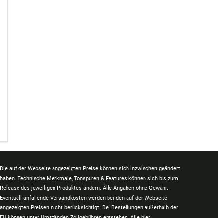
Die auf der Webseite angezeigten Preise können sich inzwischen geändert
haben. Technische Merkmale, Tonspuren & Features können sich bis zum
Release des jeweiligen Produktes ändern. Alle Angaben ohne Gewähr.
Eventuell anfallende Versandkosten werden bei den auf der Webseite
angezeigten Preisen nicht berücksichtigt. Bei Bestellungen außerhalb der
EU können unter Umständen Zollgebühren entstehen. Alle hier