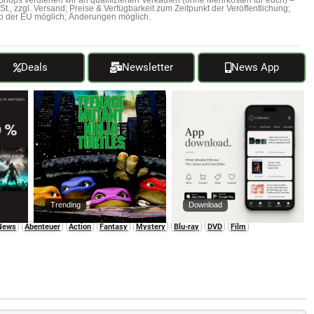
hops verdienen wir an qualifizierten Verkäufen (ohne Mehrkosten für euch) –
MwSt., zzgl. Versand; Preise & Verfügbarkeit zum Zeitpunkt der Veröffentlichung;
b der EU möglich; Änderungen möglich.
Deals
Newsletter
News App
Trending
Download
News
Abenteuer
Action
Fantasy
Mystery
Blu-ray
DVD
Film