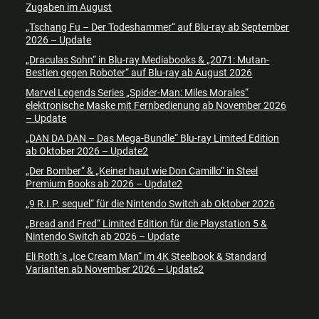
Zugaben im August
„Tschang Fu – Der Todeshammer“ auf Blu-ray ab September
2026 – Update
„Draculas Sohn“ in Blu-ray Mediabooks & „2071: Mutan-
Bestien gegen Roboter“ auf Blu-ray ab August 2026
Marvel Legends Series „Spider-Man: Miles Morales“
elektronische Maske mit Fernbedienung ab November 2026
– Update
„DAN DA DAN – Das Mega-Bundle“ Blu-ray Limited Edition
ab Oktober 2026 – Update2
„Der Bomber“ & „Keiner haut wie Don Camillo“ in Steel
Premium Books ab 2026 – Update2
„9 R.I.P. sequel“ für die Nintendo Switch ab Oktober 2026
„Bread and Fred“ Limited Edition für die Playstation 5 &
Nintendo Switch ab 2026 – Update
Eli Roth´s „Ice Cream Man“ im 4K Steelbook & Standard
Varianten ab November 2026 – Update2