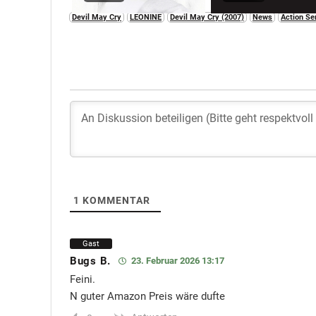
Devil May Cry
LEONINE
Devil May Cry (2007)
News
Action Se
1
KOMMENTAR
Gast
Bugs B.
23. Februar 2026 13:17
Feini.
N guter Amazon Preis wäre dufte