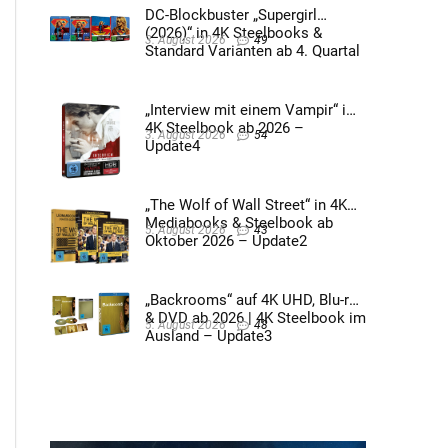
DC-Blockbuster „Supergirl
(2026)“ in 4K Steelbooks &
3. August 2026
49
Standard Varianten ab 4. Quartal
2026 – Update4
„Interview mit einem Vampir“ im
4K Steelbook ab 2026 –
3. August 2026
54
Update4
„The Wolf of Wall Street“ in 4K
Mediabooks & Steelbook ab
5. August 2026
43
Oktober 2026 – Update2
„Backrooms“ auf 4K UHD, Blu-ray
& DVD ab 2026 | 4K Steelbook im
5. August 2026
48
Ausland – Update3