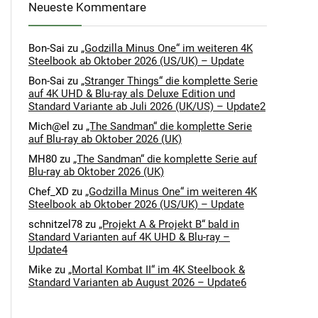
Neueste Kommentare
Bon-Sai
zu
„Godzilla Minus One“ im weiteren 4K
Steelbook ab Oktober 2026 (US/UK) – Update
Bon-Sai
zu
„Stranger Things“ die komplette Serie
auf 4K UHD & Blu-ray als Deluxe Edition und
Standard Variante ab Juli 2026 (UK/US) – Update2
Mich@el
zu
„The Sandman“ die komplette Serie
auf Blu-ray ab Oktober 2026 (UK)
MH80
zu
„The Sandman“ die komplette Serie auf
Blu-ray ab Oktober 2026 (UK)
Chef_XD
zu
„Godzilla Minus One“ im weiteren 4K
Steelbook ab Oktober 2026 (US/UK) – Update
schnitzel78
zu
„Projekt A & Projekt B“ bald in
Standard Varianten auf 4K UHD & Blu-ray –
Update4
Mike
zu
„Mortal Kombat II“ im 4K Steelbook &
Standard Varianten ab August 2026 – Update6