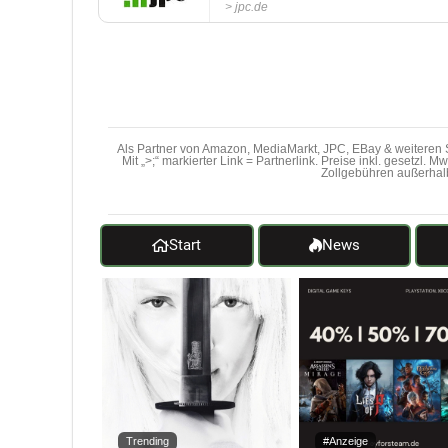
jpc.de
Als Partner von Amazon, MediaMarkt, JPC, EBay & weiteren S
Mit „>;“ markierter Link = Partnerlink. Preise inkl. gesetzl. 
Zollgebühren außerhal
Start
News
Trending
#Anzeige