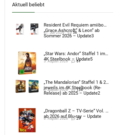
Aktuell beliebt
Resident Evil Requiem amiibo
„Grace Ashcroft“ & Leon“ ab
31. Juli 2026
56
Sommer 2026 – Update3
„Star Wars: Andor“ Staffel 1 im
4K Steelbook – Update5
5. August 2026
61
„The Mandalorian“ Staffel 1 & 2
jeweils im 4K Steelbook (Re-
5. August 2026
134
Release) ab 2025 – Update2
„Dragonball Z – TV-Serie“ Vol. 4
ab 2026 auf Blu-ray – Update
6. August 2026
29