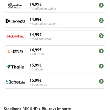
14,99€
medienversand.at
14,99€
plaionpictures.com
14,99€
mediamarkt.de
14,99€
saturn.de
15,99€
thalia.de
15,99€
buecher.de
Steelbook (4K UHD + Blu-ray) Importe