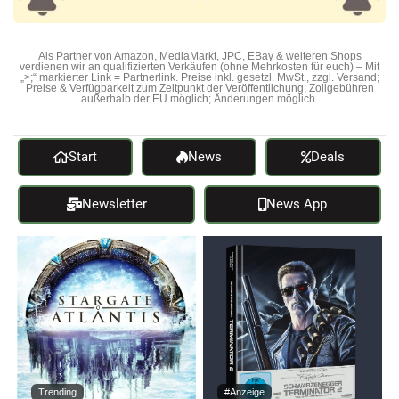
Als Partner von Amazon, MediaMarkt, JPC, EBay & weiteren Shops
verdienen wir an qualifizierten Verkäufen (ohne Mehrkosten für euch) – Mit
„>;“ markierter Link = Partnerlink. Preise inkl. gesetzl. MwSt., zzgl. Versand;
Preise & Verfügbarkeit zum Zeitpunkt der Veröffentlichung; Zollgebühren
außerhalb der EU möglich; Änderungen möglich.
Start
News
Deals
Newsletter
News App
Trending
#Anzeige