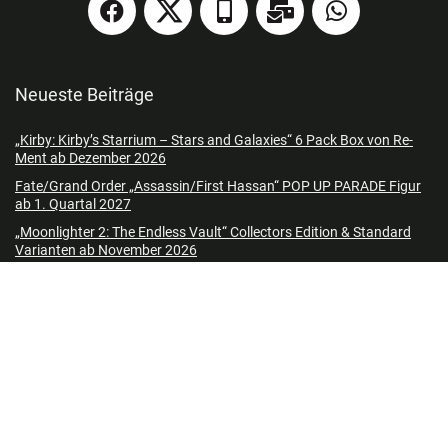
Neueste Beiträge
„Kirby: Kirby’s Starrium – Stars and Galaxies“ 6 Pack Box von Re-
Ment ab Dezember 2026
Fate/Grand Order „Assassin/First Hassan“ POP UP PARADE Figur
ab 1. Quartal 2027
„Moonlighter 2: The Endless Vault“ Collectors Edition & Standard
Varianten ab November 2026
„Shang-High Noon“, „Shanghai Knights“, „Missing in Action 1 & 2“
demnächst in Blu-ray Hartboxen
„The Wolf of Wall Street“ in 4K Mediabooks & Steelbook ab Oktober
2026 – Update2
„Presence“ ab Oktober 2026 im 4K Mediabook – Update
LEGO Harry Potter „Das Zaubereiministerium“ Sammleredition ab
September 2026
„Backrooms“ auf 4K UHD, Blu-ray & DVD ab 2026 | 4K Steelbook im