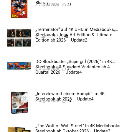
Blu-ray
2. August 2026
28
„Terminator“ auf 4K UHD in Mediabooks,
Steelbooks, Icon Art Edition & Ultimate
30. Juli 2026
95
Edition ab 2026 – Update2
DC-Blockbuster „Supergirl (2026)“ in 4K
Steelbooks & Standard Varianten ab 4.
3. August 2026
49
Quartal 2026 – Update4
„Interview mit einem Vampir“ im 4K
Steelbook ab 2026 – Update4
3. August 2026
54
„The Wolf of Wall Street“ in 4K Mediabooks &
Steelbook ab Oktober 2026 – Update2