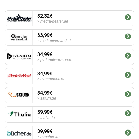
32,32€
media-dealer.de
33,99€
medienversand.at
34,99€
plaionpictures.com
34,99€
mediamarkt.de
34,99€
saturn.de
39,99€
thalia.de
39,99€
buecher.de