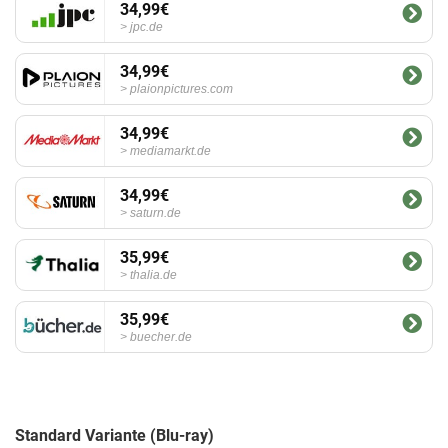
34,99€
jpc.de
34,99€
plaionpictures.com
34,99€
mediamarkt.de
34,99€
saturn.de
35,99€
thalia.de
35,99€
buecher.de
Standard Variante (Blu-ray)