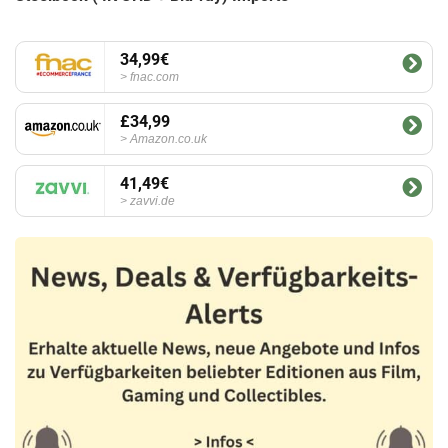
34,99€
fnac.com
£34,99
Amazon.co.uk
41,49€
zavvi.de