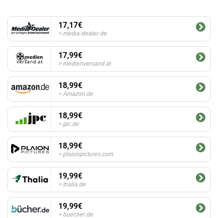
17,17€
media-dealer.de
17,99€
medienversand.at
18,99€
Amazon.de
18,99€
jpc.de
18,99€
plaionpictures.com
19,99€
thalia.de
19,99€
buecher.de