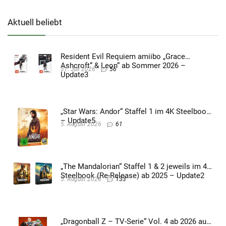
Aktuell beliebt
Resident Evil Requiem amiibo „Grace
Ashcroft“ & Leon“ ab Sommer 2026 –
31. Juli 2026
56
Update3
„Star Wars: Andor“ Staffel 1 im 4K Steelbook
– Update5
5. August 2026
61
„The Mandalorian“ Staffel 1 & 2 jeweils im 4K
Steelbook (Re-Release) ab 2025 – Update2
5. August 2026
133
„Dragonball Z – TV-Serie“ Vol. 4 ab 2026 auf