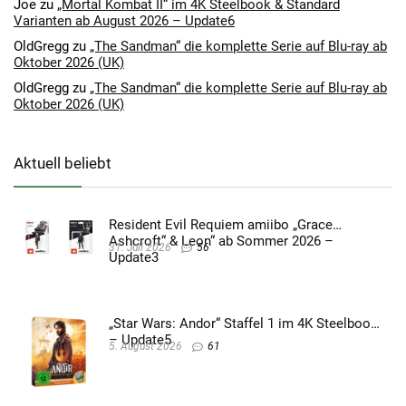
Joe
zu
„Mortal Kombat II“ im 4K Steelbook & Standard
Varianten ab August 2026 – Update6
OldGregg
zu
„The Sandman“ die komplette Serie auf Blu-ray ab
Oktober 2026 (UK)
OldGregg
zu
„The Sandman“ die komplette Serie auf Blu-ray ab
Oktober 2026 (UK)
Aktuell beliebt
Resident Evil Requiem amiibo „Grace
Ashcroft“ & Leon“ ab Sommer 2026 –
31. Juli 2026
56
Update3
„Star Wars: Andor“ Staffel 1 im 4K Steelbook
– Update5
5. August 2026
61