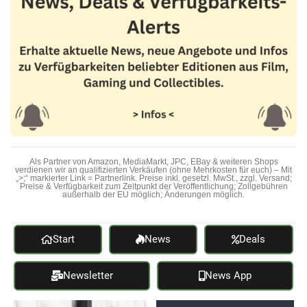
Als Partner von Amazon, MediaMarkt, JPC, EBay & weiteren Shops
verdienen wir an qualifizierten Verkäufen (ohne Mehrkosten für euch) – Mit
„>;“ markierter Link = Partnerlink. Preise inkl. gesetzl. MwSt., zzgl. Versand;
Preise & Verfügbarkeit zum Zeitpunkt der Veröffentlichung; Zollgebühren
außerhalb der EU möglich; Änderungen möglich.
Start
News
Deals
Newsletter
News App