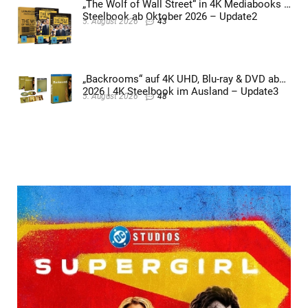
„The Wolf of Wall Street“ in 4K Mediabooks &
Steelbook ab Oktober 2026 – Update2
5. August 2026
43
„Backrooms“ auf 4K UHD, Blu-ray & DVD ab
2026 | 4K Steelbook im Ausland – Update3
5. August 2026
48