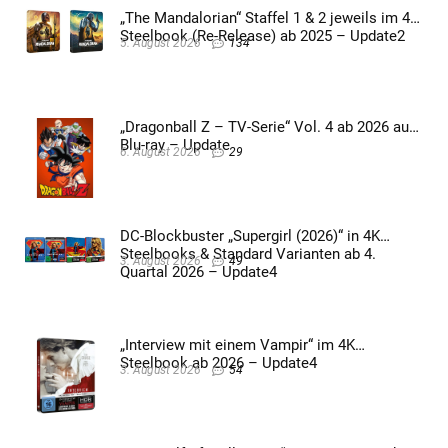
„The Mandalorian“ Staffel 1 & 2 jeweils im 4K
Steelbook (Re-Release) ab 2025 – Update2
5. August 2026
134
„Dragonball Z – TV-Serie“ Vol. 4 ab 2026 auf
Blu-ray – Update
6. August 2026
29
DC-Blockbuster „Supergirl (2026)“ in 4K
Steelbooks & Standard Varianten ab 4.
3. August 2026
49
Quartal 2026 – Update4
„Interview mit einem Vampir“ im 4K
Steelbook ab 2026 – Update4
3. August 2026
54